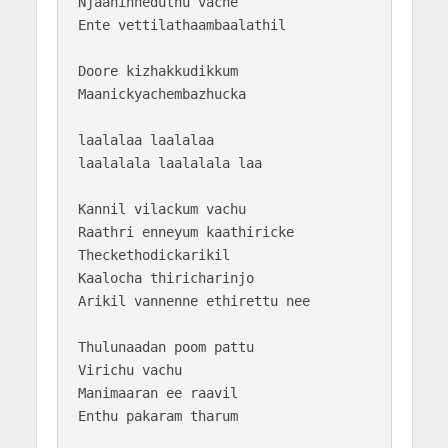
Njaaninneduthu vache 

Ente vettilathaambaalathil

Doore kizhakkudikkum

Maanickyachembazhucka

laalalaa laalalaa 

laalalala laalalala laa

Kannil vilackum vachu 

Raathri enneyum kaathiricke

Theckethodickarikil 

Kaalocha thiricharinjo

Arikil vannenne ethirettu nee

Thulunaadan poom pattu 

Virichu vachu

Manimaaran ee raavil 

Enthu pakaram tharum
