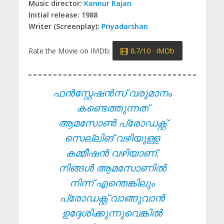
Music director:
Kannur Rajan
Initial release: 1988
Writer (Screenplay):
Priyadarshan
Rate the Movie on IMDb:
8.7/10 · IMDb
ഫൻസ്റ്റേഷൻസ് വരുമാനം
കണ്ടെത്തുന്നത്
ആമസോൺ പ്രോഡക്റ്റ്
സെല്ലിങ് വഴിയുള്ള
കമ്മീഷൻ വഴിയാണ്.
നിങ്ങൾ ആമസോണിൽ
നിന്ന് എന്തെങ്കിലും
പ്രോഡക്റ്റ് വാങ്ങുവാൻ
ഉദ്ദേശിക്കുന്നുവെങ്കിൽ