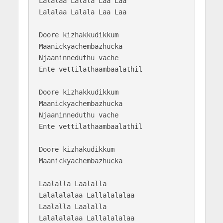
Lalalaa Lalala Laa Laa

Lalalaa Lalala Laa Laa

Doore kizhakkudikkum

Maanickyachembazhucka

Njaaninneduthu vache 

Ente vettilathaambaalathil

Doore kizhakkudikkum

Maanickyachembazhucka

Njaaninneduthu vache 

Ente vettilathaambaalathil

Doore kizhakudikkum 

Maanickyachembazhucka

Laalalla Laalalla 

Lalalalalaa Lallalalalaa

Laalalla Laalalla 

Lalalalalaa Lallalalalaa
