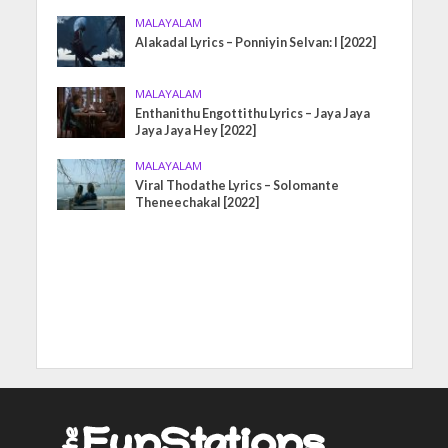
MALAYALAM
Alakadal Lyrics – Ponniyin Selvan: I [2022]
MALAYALAM
Enthanithu Engottithu Lyrics – Jaya Jaya
Jaya Jaya Hey [2022]
MALAYALAM
Viral Thodathe Lyrics – Solomante
Theneechakal [2022]