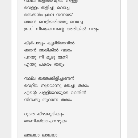
നല്ല തളിര്‍വെറ്റില നുള്ളി 

വെള്ളം തളിച്ചു വെച്ചേ

തെക്കന്‍പുകല നന്നായ്‌ 

ഞാന്‍ വെട്ടിയരിഞ്ഞു വെച്ചേ

ഇനി നീയെന്നെന്റെ അരികില്‍ വരും

കിളിപാടും കുളിര്‍രാവില്‍ 

ഞാന്‍ അരികില്‍ വരാം

പറയൂ നീ മൃദു മേനി 

എന്തു പകരം തരും

നല്ല തത്തക്കിളിച്ചുണ്ടന്‍ 

വെറ്റില നുറൊന്നു തേച്ചു തരാം

എന്റെ പള്ളിയറയുടെ വാതില്‍

നിനക്കു തുറന്നേ തരാം

ദൂരെ കിഴക്കുദിക്കും 

മാണിക്ക്യച്ചെമ്പഴുക്ക

ലാലലാ ലാലലാ 
