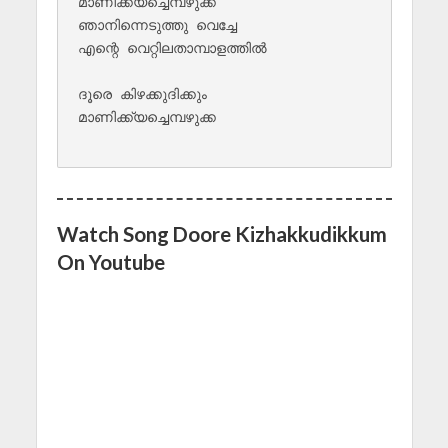
മാണിക്ക്യച്ചെമ്പഴുക്ക

ഞാനിന്നെടുത്തു വെച്ചേ 

എന്റെ വെറ്റിലതാമ്പാളത്തില്‍

ദൂരെ കിഴക്കുദിക്കും 

മാണിക്ക്യച്ചെമ്പഴുക്ക

Watch Song Doore Kizhakkudikkum
On Youtube