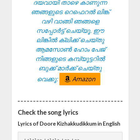
ദയവായി താഴെ കാണുന്ന
ഞങ്ങളുടെ റെഫെറൽ ലിങ്ക്
വഴി വാങ്ങി ഞങ്ങളെ
സപ്പോർട്ട് ചെയ്യൂ. ഈ
ലിങ്കിൽ ക്ലിക്ക് ചെയ്തു
ആമസോൺ ഹോം പേജ്
നിങ്ങളുടെ കമ്പ്യൂട്ടറിൽ
ബുക്ക് മാർക്ക് ചെയ്തു
വെക്കൂ:
Amazon
Check the song lyrics
Lyrics of Doore Kizhakkudikkum in English