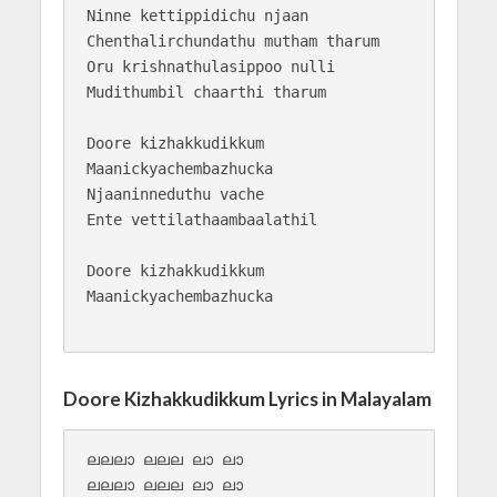
Ninne kettippidichu njaan 

Chenthalirchundathu mutham tharum

Oru krishnathulasippoo nulli

Mudithumbil chaarthi tharum

Doore kizhakkudikkum 

Maanickyachembazhucka

Njaaninneduthu vache 

Ente vettilathaambaalathil

Doore kizhakkudikkum

Maanickyachembazhucka

Doore Kizhakkudikkum Lyrics in Malayalam
ലലലാ ലലല ലാ ലാ 

ലലലാ ലലല ലാ ലാ 
