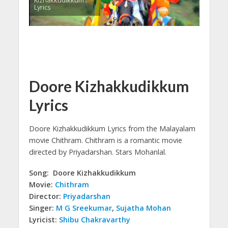
Kizhakkudikkum
Lyrics
Doore Kizhakkudikkum
Lyrics
Doore Kizhakkudikkum Lyrics from the Malayalam
movie Chithram.
Chithram is a romantic movie
directed by Priyadarshan. Stars Mohanlal.
Song: Doore Kizhakkudikkum
Movie:
Chithram
Director:
Priyadarshan
Singer:
M G Sreekumar
,
Sujatha Mohan
Lyricist:
Shibu Chakravarthy