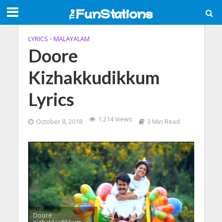
LYRICS
•
MALAYALAM
Doore
Kizhakkudikkum
Lyrics
1,214 Views
October 8, 2018
3 Min Read
Doore