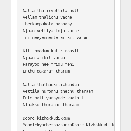
Nalla thalirvettila nulli 

Vellam thalichu vache

Theckanpukala nannaay 

Njaan vettiyarinju vache

Ini neeyennente arikil varum

Kili paadum kulir raavil

Njaan arikil varaam

Parayoo nee mridu meni 

Enthu pakaram tharum

Nalla thathackilichundan 

Vettila nuronnu thechu tharaam

Ente palliyarayude vaathil

Ninakku thuranne tharaam

Doore kizhakkudikkum 

MaanickyachembazhuckaDoore Kizhakkudikkum
