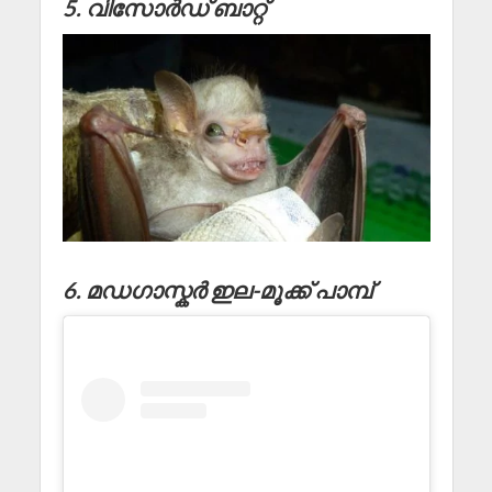
5. വിസോർഡ് ബാറ്റ്
6. മഡഗാസ്കർ ഇല-മൂക്ക് പാമ്പ്