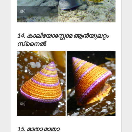
￼
14. കാലിയോസ്റ്റോമ ആൻ‌യുലറ്റം
സ്‌നൈൽ
￼
15. മാതാ മാതാ