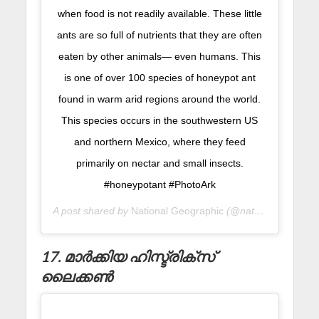
when food is not readily available. These little
ants are so full of nutrients that they are often
eaten by other animals— even humans. This
is one of over 100 species of honeypot ant
found in warm arid regions around the world.
This species occurs in the southwestern US
and northern Mexico, where they feed
primarily on nectar and small insects.
#honeypotant #PhotoArk
A post shared by
National Geographic
(@natgeo) on
Aug 1
17. മാർക്കിയ ഹിസ്ട്രിക്സ്
ലൈക്കൺ