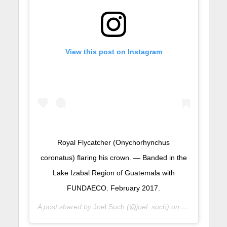
View this post on Instagram
Royal Flycatcher (Onychorhynchus
coronatus) flaring his crown. — Banded in the
Lake Izabal Region of Guatemala with
FUNDAECO. February 2017.
A post shared by
Joel Such
(@joel_such) on
Oct 14, 2017