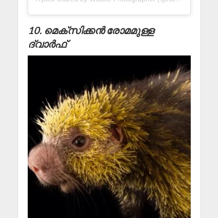
10. മെക്സിക്കൻ രോമമുള്ള
ദ്വാർഫ്