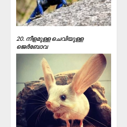
20. നീളമുള്ള ചെവിയുള്ള
ജെർബോവ