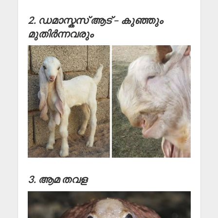
2. ഡമാസ്കസ് ആട് – കുഞ്ഞും
മുതിർന്നവരും
3. ആമ തവള