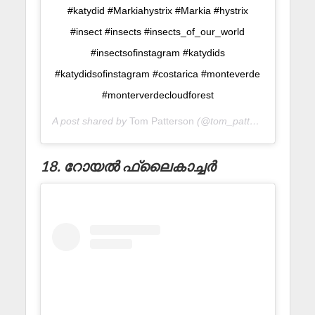
#katydid #Markiahystrix #Markia #hystrix
#insect #insects #insects_of_our_world
#insectsofinstagram #katydids
#katydidsofinstagram #costarica #monteverde
#monterverdecloudforest
A post shared by
Tom Patterson
(@tom_patterson_hates_your_guts) on
18. റോയൽ ഫ്ലൈകാച്ചർ