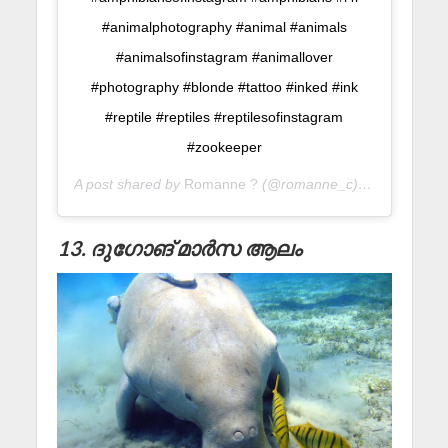
#animalphotography #animal #animals
#animalsofinstagram #animallover
#photography #blonde #tattoo #inked #ink
#reptile #reptiles #reptilesofinstagram
#zookeeper
A post shared by
Romanne ?
(@romanne_c) on
Aug 8, 20
13. ദുഗോങ് മാർസ ആലം