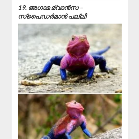
19. അഗാമ മ്വാൻസ –
സ്പൈഡർമാൻ പല്ലി