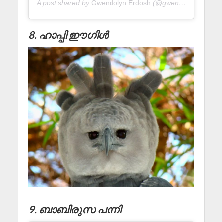
A post shared by
Gwendolyn Erdosh
(@gwentomologist) on
8. ഹാപ്പി ഈഗിൾ
9. ബാബിരുസ പന്നി