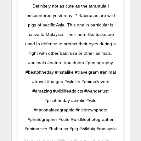
Definitely not as cute as the tarantula I
encountered yesterday. ? Babirusas are wild
pigs of pacific Asia. This one in particular is
native to Malaysia. Their horn like tusks are
used In defense to protect their eyes during a
fight with other babirusa or other animals.
#animals #nature #outdoors #photography
#bestoftheday #instalike #travelgram #animal
#travel #natgeo #wildlife #animallovers
#amazing #wildlifeaddicts #wanderlust
#picoftheday #exotic #wild
#nationalgeographic #nicbrownphoto
#photographer #cute #wildlifephotographer
#animalsco #babirusa #pig #wildpig #malaysia
A post shared by
Wildlife Photographer
(@nicbrownphoto) on