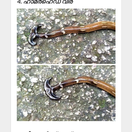
4. ഹാമർഹെഡ് വിര