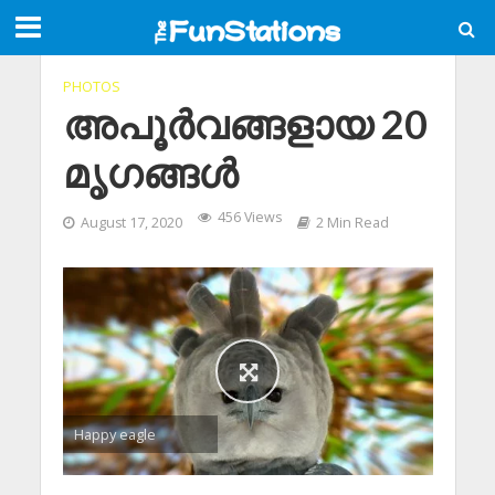
PHOTOS
അപൂർവങ്ങളായ 20
മൃഗങ്ങൾ
456 Views
August 17, 2020
2 Min Read
Happy eagle