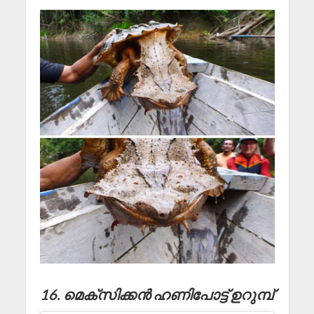
16. മെക്സിക്കൻ ഹണിപോട്ട് ഉറുമ്പ്