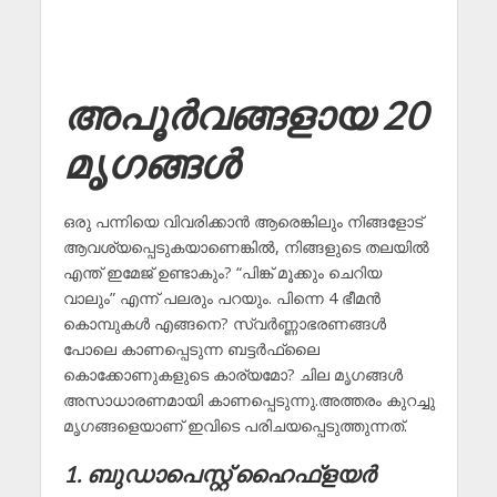
അപൂർവങ്ങളായ 20
മൃഗങ്ങൾ
ഒരു പന്നിയെ വിവരിക്കാൻ ആരെങ്കിലും നിങ്ങളോട്
ആവശ്യപ്പെടുകയാണെങ്കിൽ, നിങ്ങളുടെ തലയിൽ
എന്ത് ഇമേജ് ഉണ്ടാകും? “പിങ്ക് മൂക്കും ചെറിയ
വാലും” എന്ന് പലരും പറയും. പിന്നെ 4 ഭീമൻ
കൊമ്പുകൾ എങ്ങനെ? സ്വർണ്ണാഭരണങ്ങൾ
പോലെ കാണപ്പെടുന്ന ബട്ടർഫ്ലൈ
കൊക്കോണുകളുടെ കാര്യമോ? ചില മൃഗങ്ങൾ
അസാധാരണമായി കാണപ്പെടുന്നു.അത്തരം കുറച്ചു
മൃഗങ്ങളെയാണ് ഇവിടെ പരിചയപ്പെടുത്തുന്നത്.
1. ബുഡാപെസ്റ്റ് ഹൈഫ്‌ളയർ