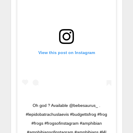
View this post on Instagram
Oh god ? Available @bebesaurus_ .
#lepidobatrachuslaevis #budgettsfrog #frog
#frogs #frogsofinstagram #amphibian
#amphibiansofinstagram #amphibians #l4l