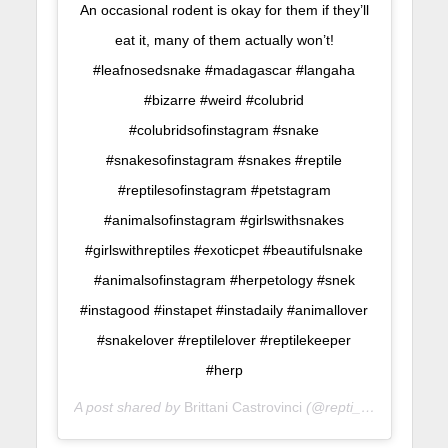
An occasional rodent is okay for them if they’ll
eat it, many of them actually won’t!
#leafnosedsnake #madagascar #langaha
#bizarre #weird #colubrid
#colubridsofinstagram #snake
#snakesofinstagram #snakes #reptile
#reptilesofinstagram #petstagram
#animalsofinstagram #girlswithsnakes
#girlswithreptiles #exoticpet #beautifulsnake
#animalsofinstagram #herpetology #snek
#instagood #instapet #instadaily #animallover
#snakelover #reptilelover #reptilekeeper
#herp
A post shared by
Brittani Castrovinci
(@repti_girl) on
Oct 2