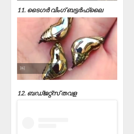
11. ടൈഗർ വിംഗ് ബട്ടർഫ്ലൈ
￼
12. ബഡ്ജറ്റ്സ് തവള