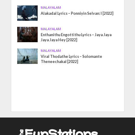
MALAYALAM
Alakadal Lyrics – Ponniyin Selvan: I [2022]
MALAYALAM
Enthanithu Engottithu Lyrics – Jaya Jaya
Jaya Jaya Hey [2022]
MALAYALAM
Viral Thodathe Lyrics – Solomante
Theneechakal [2022]