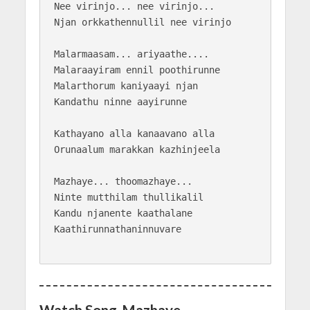
Nee virinjo... nee virinjo...

Njan orkkathennullil nee virinjo

Malarmaasam... ariyaathe....

Malaraayiram ennil poothirunne

Malarthorum kaniyaayi njan

Kandathu ninne aayirunne

Kathayano alla kanaavano alla

Orunaalum marakkan kazhinjeela

Mazhaye... thoomazhaye...

Ninte mutthilam thullikalil

Kandu njanente kaathalane

Kaathirunnathaninnuvare

Watch Song Mazhaye