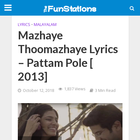
LYRICS
•
MALAYALAM
Mazhaye
Thoomazhaye Lyrics
– Pattam Pole [
2013]
1,837 Views
October 12, 2018
3 Min Read