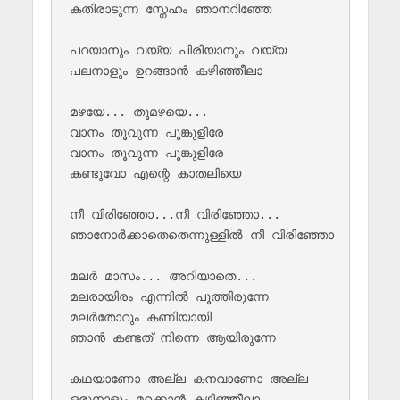
കതിരാടുന്ന സ്നേഹം ഞാനറിഞ്ഞേ

പറയാനും വയ്യ പിരിയാനും വയ്യ 

പലനാളും ഉറങ്ങാൻ കഴിഞ്ഞീലാ 

മഴയേ... തൂമഴയെ... 

വാനം തൂവുന്ന പൂങ്കുളിരേ  

വാനം തൂവുന്ന പൂങ്കുളിരേ 

കണ്ടുവോ എന്റെ കാതലിയെ

നീ വിരിഞ്ഞോ...നീ വിരിഞ്ഞോ... 

ഞാനോർക്കാതെതെന്നുള്ളിൽ നീ വിരിഞ്ഞോ

മലർ മാസം... അറിയാതെ... 

മലരായിരം എന്നിൽ പൂത്തിരുന്നേ 

മലർതോറും കണിയായി 

ഞാൻ കണ്ടത് നിന്നെ ആയിരുന്നേ

കഥയാണോ അല്ല കനവാണോ അല്ല 

ഒരുനാളും മറക്കാൻ കഴിഞ്ഞീലാ
