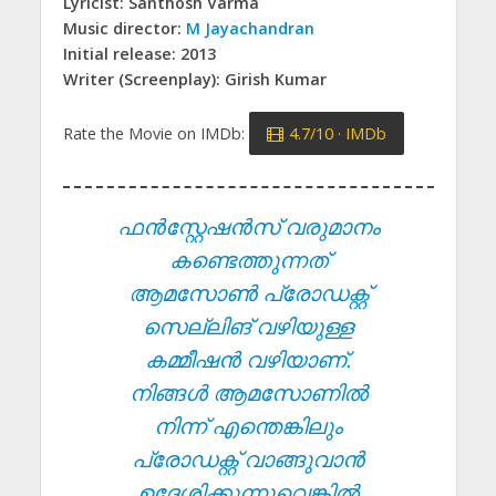
Lyricist: Santhosh Varma
Music director:
M Jayachandran
Initial release: 2013
Writer (Screenplay): Girish Kumar
Rate the Movie on IMDb:
4.7/10 · IMDb
ഫൻസ്റ്റേഷൻസ് വരുമാനം
കണ്ടെത്തുന്നത്
ആമസോൺ പ്രോഡക്റ്റ്
സെല്ലിങ് വഴിയുള്ള
കമ്മീഷൻ വഴിയാണ്.
നിങ്ങൾ ആമസോണിൽ
നിന്ന് എന്തെങ്കിലും
പ്രോഡക്റ്റ് വാങ്ങുവാൻ
ഉദ്ദേശിക്കുന്നുവെങ്കിൽ