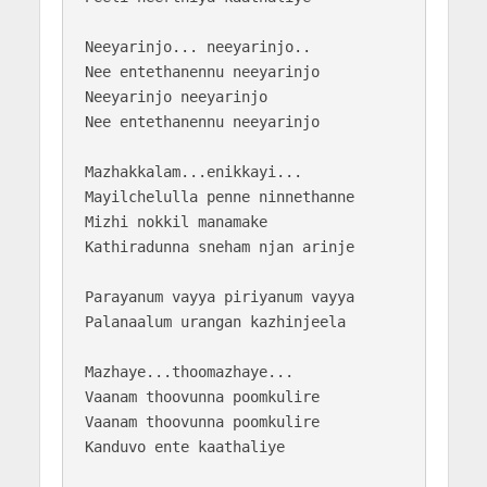
Neeyarinjo... neeyarinjo..

Nee entethanennu neeyarinjo

Neeyarinjo neeyarinjo

Nee entethanennu neeyarinjo

Mazhakkalam...enikkayi...

Mayilchelulla penne ninnethanne

Mizhi nokkil manamake

Kathiradunna sneham njan arinje

Parayanum vayya piriyanum vayya

Palanaalum urangan kazhinjeela

Mazhaye...thoomazhaye...

Vaanam thoovunna poomkulire

Vaanam thoovunna poomkulire

Kanduvo ente kaathaliye
