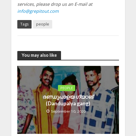
services, please drop us an E-mail at
info@grepitout.com
Tags
people
You may also like
PEOPLE
ദണ്ഡുപാളയ ഗ്യാങ്
(Dandupalya gang)
September 10, 2020