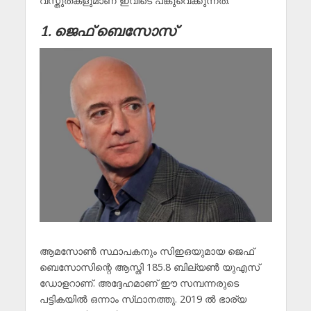
വസ്തുതകളുമാണ് ഇവിടെ പങ്കുവെക്കുന്നത്.
1. ജെഫ് ബെസോസ്
ആമസോൺ സ്ഥാപകനും സിഇഒയുമായ ജെഫ്
ബെസോസിന്റെ ആസ്തി 185.8 ബില്യൺ യുഎസ്
ഡോളറാണ്. അദ്ദേഹമാണ് ഈ സമ്പന്നരുടെ
പട്ടികയിൽ ഒന്നാം സ്‌ഥാനത്തു. 2019 ൽ ഭാര്യ