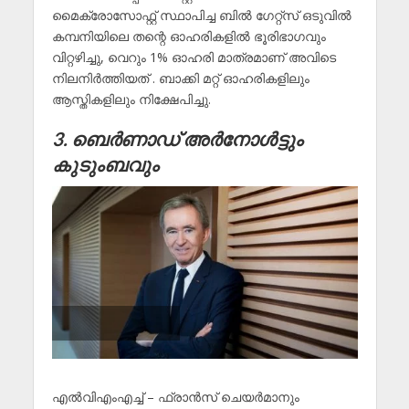
മൈക്രോസോഫ്റ്റ് സ്ഥാപിച്ച ബിൽ ഗേറ്റ്സ് ഒടുവിൽ
കമ്പനിയിലെ തന്റെ ഓഹരികളിൽ ഭൂരിഭാഗവും
വിറ്റഴിച്ചു, വെറും 1% ഓഹരി മാത്രമാണ് അവിടെ
നിലനിർത്തിയത് . ബാക്കി മറ്റ് ഓഹരികളിലും
ആസ്തികളിലും നിക്ഷേപിച്ചു.
3. ബെർണാഡ് അർനോൾട്ടും
കുടുംബവും
എൽ‌വി‌എം‌എച്ച് – ഫ്രാൻസ് ചെയർമാനും