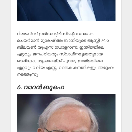
റിലയൻസ് ഇൻഡസ്ട്രീസിന്റെ സ്ഥാപക
ചെയർമാൻ മുകേഷ് അംബാനിയുടെ ആസ്തി 74.6
ബില്യൺ യുഎസ് ഡോളറാണ്. ഇന്ത്യയിലെ
ഏറ്റവും ജനപ്രിയവും സ്വാധീനമുള്ളതുമായ
ടെലികോം ശൃംഖലയ്ക്ക് പുറമേ, ഇന്ത്യയിലെ
ഏറ്റവും വലിയ എണ്ണ, വാതക കമ്പനികളും അദ്ദേഹം
നടത്തുന്നു.
6. വാറൻ ബുഫെ