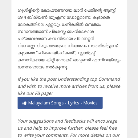
ഗൂഗിളിന്റെ കോഫൗണ്ടറായ ലാറി പേജിന്റെ ആസ്തി
69.4 ബില്യൺ യുഎസ് ഡോളറാണ്. കൂടാതെ
ലോകത്തിലെ ഏറ്റവും ധനികരിൽ ഒമ്പതാം
സ്ഥാനത്താണ്. പ്രശസ്ത ബഹിരാകാശ
പര്യവേക്ഷണ കമ്പനിയായ പ്ലാനറ്ററി
റിസോഴ്സസിലും അദ്ദേഹം നിക്ഷേപം നടത്തിയിട്ടുണ്ട്.
കൂടാതെ “ഫ്ലൈയിംഗ് കാർ”, സ്റ്റാർട്ടപ്പ്
കമ്പനികളായ കിറ്റി ഹോക്ക്, ഓപ്പണർ എന്നിവയ്ക്കും
ധനസഹായം നൽകുന്നു.
If you like the post Understanding top Command
and wish to receive more articles from us, please
like our FB page:
Malayalam Songs - Lyrics - Movies
Your suggestions and feedbacks will encourage
us and help to improve further, please feel free
to write your comments.
For more details on our