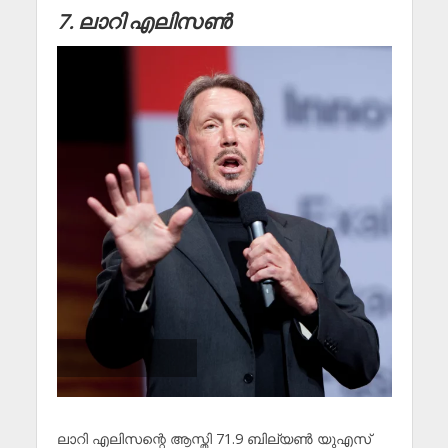
7. ലാറി എലിസൺ
ലാറി എലിസന്റെ ആസ്തി 71.9 ബില്യൺ യുഎസ്