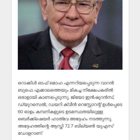
ഒറാക്കിൾ ഓഫ് ഒമാഹ എന്നറിയപ്പെടുന്ന വാറൻ
ബുഫെ എക്കാലത്തെയും മികച്ച നിക്ഷേപകരിൽ
ഒരാളായി കാണപ്പെടുന്നു. ജിയോ ഇൻഷുറൻസ്,
ഡ്യുറസെൽ, ഡയറി ക്വീൻ റെസ്റ്റോറന്റ് ഉൾപ്പെടെ
60 ഓളം കമ്പനികളുടെ ഉടമസ്ഥതയിലുള്ള
ബെർക്ക്‌ഷെയർ ഹാത്‌വേ അദ്ദേഹം നടത്തുന്നു.
അദ്ദേഹത്തിന്റെ ആസ്തി 72.7 ബില്യൺ യുഎസ്
ഡോളറാണ്.