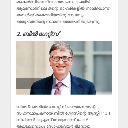
മക്കെൻസിയെ വിവാഹമോചനം ചെയ്ത്
ആമസോണിലെ തന്റെ ഓഹരികളിൽ നാലിലൊന്ന്
അവൾക്ക് കൈമാറിയതിനു ശേഷവും
അദ്ദേഹത്തിന്റെ സ്ഥാനം അതേപടി തുടരുന്നു.
2. ബിൽ ഗേറ്റ്സ്
ബിൽ & മെലിൻഡ ഗേറ്റ്സ് ഫൌണ്ടേഷന്റെ
സഹസ്ഥാപകനായ ബിൽ ഗേറ്റ്സിന്റെ ആസ്തി 113.1
ബില്യൺ യുഎസ് ഡോളറാണ്. പോൾ
അല്ലെനൊപ്പം സോഫ്റ്റ്വെയർ ഭീമനായ