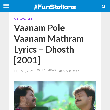
MALAYALAM
Vaanam Pole
Vaanam Mathram
Lyrics – Dhosth
[2001]
471 Views
July 6, 2021
5 Min Read