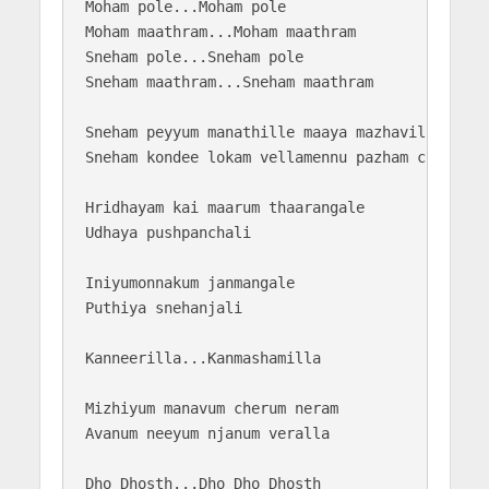
Moham pole...Moham pole

Moham maathram...Moham maathram

Sneham pole...Sneham pole

Sneham maathram...Sneham maathram

Sneham peyyum manathille maaya mazhavillu

Sneham kondee lokam vellamennu pazham chollu

Hridhayam kai maarum thaarangale

Udhaya pushpanchali

Iniyumonnakum janmangale

Puthiya snehanjali

Kanneerilla...Kanmashamilla

Mizhiyum manavum cherum neram

Avanum neeyum njanum veralla

Dho Dhosth...Dho Dho Dhosth
