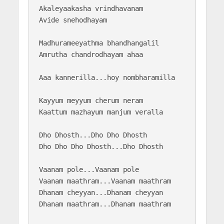
Akaleyaakasha vrindhavanam

Avide snehodhayam

Madhurameeyathma bhandhangalil

Amrutha chandrodhayam ahaa

Aaa kannerilla...hoy nombharamilla

Kayyum meyyum cherum neram

Kaattum mazhayum manjum veralla

Dho Dhosth...Dho Dho Dhosth

Dho Dho Dho Dhosth...Dho Dhosth

Vaanam pole...Vaanam pole

Vaanam maathram...Vaanam maathram

Dhanam cheyyan...Dhanam cheyyan

Dhanam maathram...Dhanam maathram
