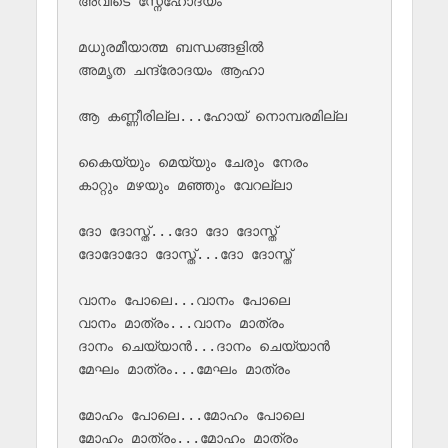
അവിടെ സ്നേഹോദയം

മധുരമീയാത്മ ബന്ധങ്ങളിൽ 

അമൃത ചന്ദ്രോദയം ആഹാ

ആ കണ്ണീരില്ല...ഹോയ് നൊമ്പരമില്ല

കൈയ്യും മെയ്യും ചേരും നേരം

കാറ്റും മഴയും മഞ്ഞും വേറല്ലാ

ദോ ദോസ്ത്...ദോ ദോ ദോസ്ത്

ദോദോദോ ദോസ്ത്...ദോ ദോസ്ത്

വാനം പോലെ...വാനം പോലെ

വാനം മാത്രം...വാനം മാത്രം

ദാനം ചെയ്യാൻ...ദാനം ചെയ്യാൻ

മേഘം മാത്രം...മേഘം മാത്രം

മോഹം പോലെ...മോഹം പോലെ

മോഹം മാത്രം...മോഹം മാത്രം
