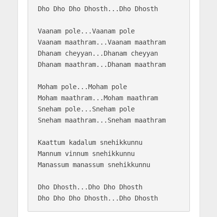
Dho Dho Dho Dhosth...Dho Dhosth

Vaanam pole...Vaanam pole

Vaanam maathram...Vaanam maathram

Dhanam cheyyan...Dhanam cheyyan

Dhanam maathram...Dhanam maathram

Moham pole...Moham pole

Moham maathram...Moham maathram

Sneham pole...Sneham pole

Sneham maathram...Sneham maathram

Kaattum kadalum snehikkunnu

Mannum vinnum snehikkunnu

Manassum manassum snehikkunnu

Dho Dhosth...Dho Dho Dhosth
