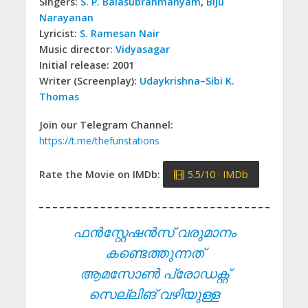
Singers:
S. P. Balasubrahmanyam
,
Biju
Narayanan
Lyricist:
S. Ramesan Nair
Music director:
Vidyasagar
Initial release: 2001
Writer (Screenplay):
Udaykrishna–Sibi K.
Thomas
Join our Telegram Channel:
https://t.me/thefunstations
Rate the Movie on IMDb:
5.5/10 · IMDb
ഫൻസ്റ്റേഷൻസ് വരുമാനം
കണ്ടെത്തുന്നത്
ആമസോൺ പ്രോഡക്റ്റ്
സെല്ലിങ് വഴിയുള്ള