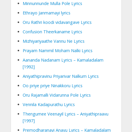
Minnunnunde Mulla Pole Lyrics
Ethrayo Janmamayi lyrics
Oru Rathri koodi vidavangave Lyrics
Confusion Theerkaname Lyrics
Mizhiyariyaathe Vannu Ne Lyrics
Prayam Nammil Moham Nalki Lyrics
Aananda Nadanam Lyrics – Kamaladalam
[1992]
Aniyathipravinu Priyarivar Nalkum Lyrics
Oo priye priye Ninakkoru Lyrics
Oru Rajamalli Vidarunna Pole Lyrics
Vennila Kadapurathu Lyrics
Thengumee Veenayil Lyrics – Aniyathipraavu
[1997]
Premodharanayi Anayu Lyrics – Kamaladalam