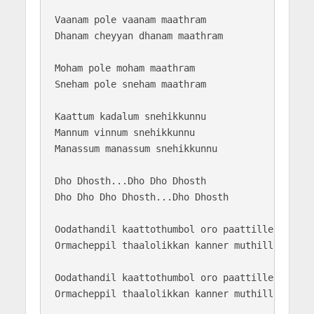
Vaanam pole vaanam maathram

Dhanam cheyyan dhanam maathram

Moham pole moham maathram

Sneham pole sneham maathram

Kaattum kadalum snehikkunnu

Mannum vinnum snehikkunnu

Manassum manassum snehikkunnu

Dho Dhosth...Dho Dho Dhosth

Dho Dho Dho Dhosth...Dho Dhosth

Oodathandil kaattothumbol oro paattille

Ormacheppil thaalolikkan kanner muthille

Oodathandil kaattothumbol oro paattille

Ormacheppil thaalolikkan kanner muthille
