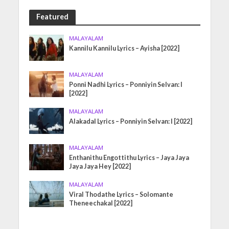
Featured
MALAYALAM
Kannilu Kannilu Lyrics – Ayisha [2022]
MALAYALAM
Ponni Nadhi Lyrics – Ponniyin Selvan: I
[2022]
MALAYALAM
Alakadal Lyrics – Ponniyin Selvan: I [2022]
MALAYALAM
Enthanithu Engottithu Lyrics – Jaya Jaya
Jaya Jaya Hey [2022]
MALAYALAM
Viral Thodathe Lyrics – Solomante
Theneechakal [2022]