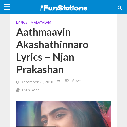
LYRICS
•
MALAYALAM
Aathmaavin
Akashathinnaro
Lyrics – Njan
Prakashan
1,821 Views
December 26, 2018
3 Min Read