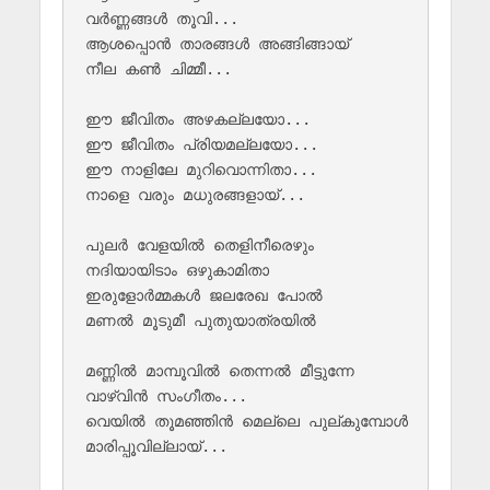
വർണ്ണങ്ങൾ തൂവി...

ആശപ്പൊൻ താരങ്ങൾ അങ്ങിങ്ങായ് 

നീല കൺ ചിമ്മീ...

ഈ ജീവിതം അഴകല്ലയോ...

ഈ ജീവിതം പ്രിയമല്ലയോ...

ഈ നാളിലേ മുറിവൊന്നിതാ...

നാളെ വരും മധുരങ്ങളായ്...

പുലർ വേളയിൽ തെളിനീരെഴും 

നദിയായിടാം ഒഴുകാമിതാ

ഇരുളോർമ്മകൾ ജലരേഖ പോൽ 

മണൽ മൂടുമീ പുതുയാത്രയിൽ 

മണ്ണിൽ മാമ്പൂവിൽ തെന്നൽ മീട്ടുന്നേ 

വാഴ്വിൻ സംഗീതം...

വെയിൽ തൂമഞ്ഞിൻ മെല്ലെ പുല്കുമ്പോൾ 

മാരിപ്പൂവില്ലായ്...
