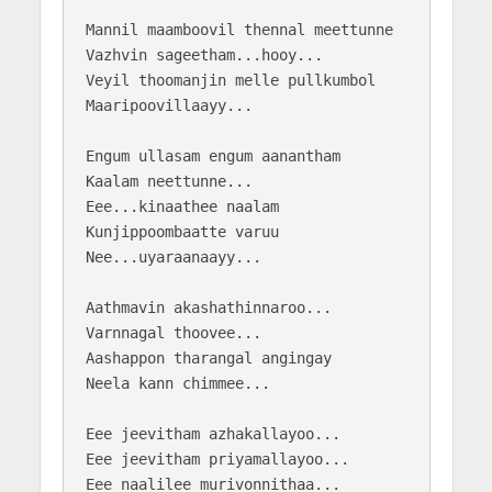
Mannil maamboovil thennal meettunne

Vazhvin sageetham...hooy...

Veyil thoomanjin melle pullkumbol

Maaripoovillaayy...

Engum ullasam engum aanantham

Kaalam neettunne...

Eee...kinaathee naalam

Kunjippoombaatte varuu 

Nee...uyaraanaayy...

Aathmavin akashathinnaroo...

Varnnagal thoovee...

Aashappon tharangal angingay

Neela kann chimmee...

Eee jeevitham azhakallayoo...

Eee jeevitham priyamallayoo...

Eee naalilee murivonnithaa...
