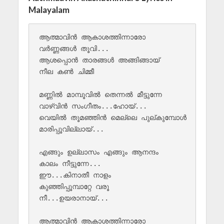
Malayalam
ആത്മാവിൻ ആകാശത്തിന്നാരോ 

വർണ്ണങ്ങൾ തൂവി...

ആശപ്പൊൻ താരങ്ങൾ അങ്ങിങ്ങായ് 

നീല കൺ ചിമ്മീ 

മണ്ണിൽ മാമ്പൂവിൽ തെന്നൽ മീട്ടുന്നേ 

വാഴ്വിൻ സംഗീതം...ഹോയ്...

വെയിൽ തൂമഞ്ഞിൻ മെല്ലെ പുല്കുമ്പോൾ 

മാരിപ്പൂവില്ലായ്...

എങ്ങും ഉല്ലാസം എങ്ങും ആനന്ദം 

കാലം നീട്ടുന്നേ...

ഈ...കിനാതീ നാളം 

കുഞ്ഞിപ്പൂമ്പാറ്റേ വരൂ 

നീ...ഉയരാനായ്... 

ആത്മാവിൻ ആകാശത്തിന്നാരോ 
