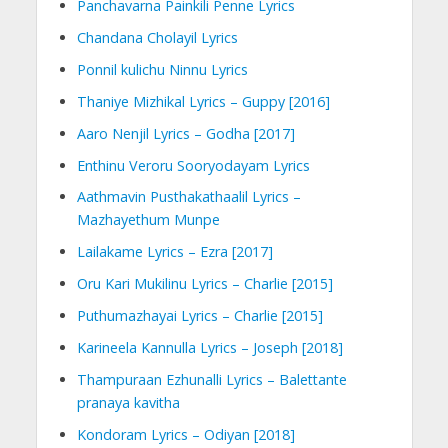
Panchavarna Painkili Penne Lyrics
Chandana Cholayil Lyrics
Ponnil kulichu Ninnu Lyrics
Thaniye Mizhikal Lyrics – Guppy [2016]
Aaro Nenjil Lyrics – Godha [2017]
Enthinu Veroru Sooryodayam Lyrics
Aathmavin Pusthakathaalil Lyrics –
Mazhayethum Munpe
Lailakame Lyrics – Ezra [2017]
Oru Kari Mukilinu Lyrics – Charlie [2015]
Puthumazhayai Lyrics – Charlie [2015]
Karineela Kannulla Lyrics – Joseph [2018]
Thampuraan Ezhunalli Lyrics – Balettante
pranaya kavitha
Kondoram Lyrics – Odiyan [2018]