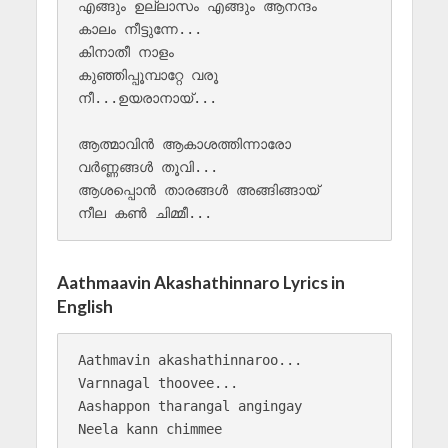
എങ്ങും ഉല്ലാസം എങ്ങും ആനന്ദം 

കാലം നീട്ടുന്നേ...

കിനാതീ നാളം 

കുഞ്ഞിപ്പൂമ്പാറ്റേ വരൂ 

നീ...ഉയരാനായ്... 

ആത്മാവിൻ ആകാശത്തിന്നാരോ 

വർണ്ണങ്ങൾ തൂവി...

ആശപ്പൊൻ താരങ്ങൾ അങ്ങിങ്ങായ് 

Aathmaavin Akashathinnaro Lyrics in
English
Aathmavin akashathinnaroo...

Varnnagal thoovee...

Aashappon tharangal angingay

Neela kann chimmee
