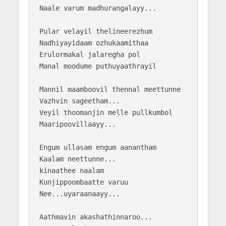
Naale varum madhurangalayy...

Pular velayil thelineerezhum

Nadhiyayidaam ozhukaamithaa

Erulormakal jalaregha pol

Manal moodume puthuyaathrayil

Mannil maamboovil thennal meettunne

Vazhvin sageetham...

Veyil thoomanjin melle pullkumbol

Maaripoovillaayy...

Engum ullasam engum aanantham

Kaalam neettunne...

kinaathee naalam

Kunjippoombaatte varuu

Nee...uyaraanaayy...

Aathmavin akashathinnaroo...
