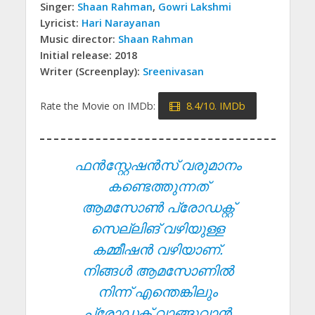
Singer:
Shaan Rahman
,
Gowri Lakshmi
Lyricist:
Hari Narayanan
Music director:
Shaan Rahman
Initial release: 2018
Writer (Screenplay):
Sreenivasan
Rate the Movie on IMDb:
8.4/10. IMDb
ഫൻസ്റ്റേഷൻസ് വരുമാനം
കണ്ടെത്തുന്നത്
ആമസോൺ പ്രോഡക്റ്റ്
സെല്ലിങ് വഴിയുള്ള
കമ്മീഷൻ വഴിയാണ്.
നിങ്ങൾ ആമസോണിൽ
നിന്ന് എന്തെങ്കിലും
പ്രോഡക്റ്റ് വാങ്ങുവാൻ