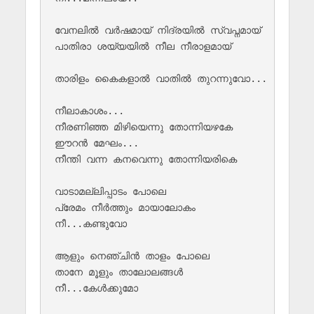
വേനലിൽ വർഷമായ് നിദ്രയിൽ സ്വപ്നമായ്

പാതിരാ ശയ്യയിൽ നീല നീരാളമായ്

താരിളം കൈകളാൽ വാതിൽ തുറന്നുവോ...

നീലാകാശം...

നീരണിഞ്ഞ മിഴിയെന്നു തോന്നിയഴകേ

ഈറൻ മേഘം...

നീന്തി വന്ന കനവെന്നു തോന്നിയരികെ

വാടാമല്ലിപ്പാടം പോലെ 

പ്രേമം നീർത്തും മായാലോകം

നീ...കണ്ടുവോ

ആളും നെഞ്ചിൻ താളം പോലെ

താനേ മൂളും താലോലങ്ങൾ

നീ...കേൾക്കുമോ
