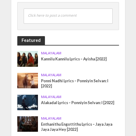
Click here to post a comment
Featured
MALAYALAM
Kannilu Kannilu Lyrics – Ayisha [2022]
MALAYALAM
Ponni Nadhi Lyrics – Ponniyin Selvan: I
[2022]
MALAYALAM
Alakadal Lyrics – Ponniyin Selvan: I [2022]
MALAYALAM
Enthanithu Engottithu Lyrics – Jaya Jaya
Jaya Jaya Hey [2022]