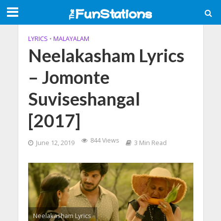
LYRICS
•
MALAYALAM
Neelakasham Lyrics
– Jomonte
Suviseshangal
[2017]
844 Views
June 12, 2019
3 Min Read
Neelakasham Lyrics