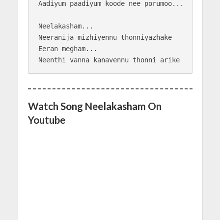
Aadiyum paadiyum koode nee porumoo...

Neelakasham...

Neeranija mizhiyennu thonniyazhake

Eeran megham...

Watch Song Neelakasham On
Youtube