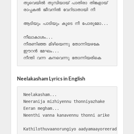
തൂവെയിൽ തുമ്പിയായ് പാതിരാ തിങ്കളായ്

രാപ്പകൽ ജീവനിൽ വേറിടാതായി നീ

ആടിയും പാടിയും കൂടെ നീ പോരുമോ...

നീലാകാശം...

നീരണിഞ്ഞ മിഴിയെന്നു തോന്നിയഴകേ

ഈറൻ മേഘം...

Neelakasham Lyrics in English
Neelakasham...

Neeranija mizhiyennu thonniyazhake

Eeran megham...

Neenthi vanna kanavennu thonni arike

Kathilothuvaanorungiyo aadyamaayoreeradi
