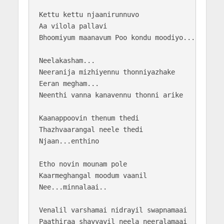
Kettu kettu njaanirunnuvo

Aa vilola pallavi

Bhoomiyum maanavum Poo kondu moodiyo...

Neelakasham...

Neeranija mizhiyennu thonniyazhake

Eeran megham...

Neenthi vanna kanavennu thonni arike

Kaanappoovin thenum thedi

Thazhvaarangal neele thedi

Njaan...enthino

Etho novin mounam pole

Kaarmeghangal moodum vaanil

Nee...minnalaai..

Venalil varshamai nidrayil swapnamaai

Paathiraa shayyayil neela neeralamaai
