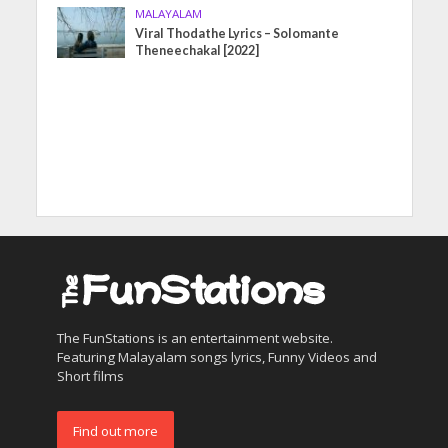
MALAYALAM
Viral Thodathe Lyrics – Solomante
Theneechakal [2022]
The FunStations is an entertainment website.
Featuring Malayalam songs lyrics, Funny Videos and
Short films
Find out more