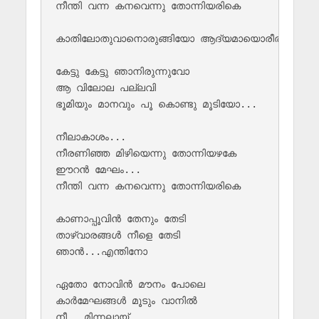
നീന്തി വന്ന കനവെന്നു തോന്നിയരികെ

കാതിലോതുവാനൊരുങ്ങിയോ ആദ്യമായൊരീരടി

കേട്ടു കേട്ടു ഞാനിരുന്നുവോ

ആ വിലോല പല്ലവി

ഭൂമിയും മാനവും പൂ കൊണ്ടു മൂടിയോ...

നീലാകാശം...

നീരണിഞ്ഞ മിഴിയെന്നു തോന്നിയഴകേ

ഈറൻ മേഘം...

നീന്തി വന്ന കനവെന്നു തോന്നിയരികെ

കാണാപ്പൂവിൻ തേനും തേടി

താഴ്വാരങ്ങൾ നീളെ തേടി

ഞാൻ...എന്തിനോ

ഏതോ നോവിൻ മൗനം പോലെ

കാർമേഘങ്ങൾ മൂടും വാനിൽ

നീ...മിന്നലായ്..
