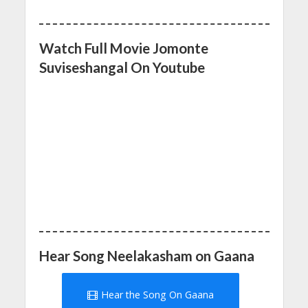
Watch Full Movie Jomonte
Suviseshangal On Youtube
Hear Song Neelakasham on Gaana
Hear the Song On Gaana