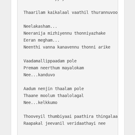
Thaarilam kaikalaal vaathil thurannuvoo...

Neelakasham...

Neeranija mizhiyennu thonniyazhake

Eeran megham...

Neenthi vanna kanavennu thonni arike

Vaadamallippaadam pole

Premam neerthum mayalokam

Nee...kanduvo

Aadum nenjin thaalam pole

Thaane moolum thaalolagal

Nee...kelkkumo

Thooveyil thumbiyaai paathira thingalaai

Raapakal jeevanil veridaathayi nee
