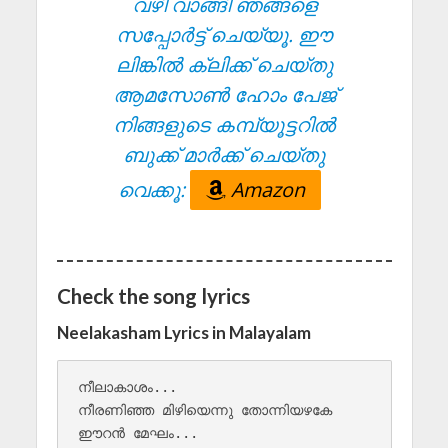
വഴി വാങ്ങി ഞങ്ങളെ
സപ്പോർട്ട് ചെയ്യൂ. ഈ
ലിങ്കിൽ ക്ലിക്ക് ചെയ്തു
ആമസോൺ ഹോം പേജ്
നിങ്ങളുടെ കമ്പ്യൂട്ടറിൽ
ബുക്ക് മാർക്ക് ചെയ്തു
വെക്കൂ:
Amazon
Check the song lyrics
Neelakasham Lyrics in Malayalam
നീലാകാശം...

നീരണിഞ്ഞ മിഴിയെന്നു തോന്നിയഴകേ

ഈറൻ മേഘം...
