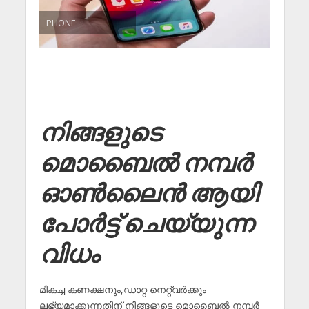
PHONE
നിങ്ങളുടെ
മൊബൈൽ നമ്പർ
ഓൺലൈൻ ആയി
പോർട്ട് ചെയ്യുന്ന
വിധം
മികച്ച കണക്ഷനും,ഡാറ്റ നെറ്റ്‌വർക്കും
ലഭ്യമാക്കുന്നതിന് നിങ്ങളുടെ മൊബൈൽ നമ്പർ