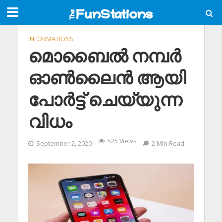
INFORMATIONS
മൊബൈൽ നമ്പർ
ഓൺലൈൻ ആയി
പോർട്ട് ചെയ്യുന്ന
വിധം
525 Views
September 2, 2020
2 Min Read