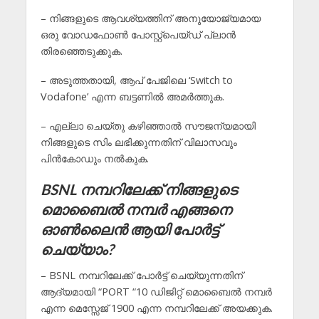
– നിങ്ങളുടെ ആവശ്യത്തിന് അനുയോജ്യമായ
ഒരു വോഡഫോൺ പോസ്റ്റ്പെയ്ഡ് പ്ലാൻ
തിരഞ്ഞെടുക്കുക.
– അടുത്തതായി, ആപ് പേജിലെ ‘Switch to
Vodafone’ എന്ന ബട്ടണിൽ അമർത്തുക.
– എല്ലാ ചെയ്തു കഴിഞ്ഞാൽ സൗജന്യമായി
നിങ്ങളുടെ സിം ലഭിക്കുന്നതിന് വിലാസവും
പിൻകോഡും നൽകുക.
BSNL നമ്പറിലേക്ക് നിങ്ങളുടെ
മൊബൈൽ നമ്പർ എങ്ങനെ
ഓൺലൈൻ ആയി പോർട്ട്
ചെയ്യാം?
– BSNL നമ്പറിലേക്ക് പോർട്ട് ചെയ്യുന്നതിന്
ആദ്യമായി “PORT “10 ഡിജിറ്റ് മൊബൈൽ നമ്പർ
എന്ന മെസ്സേജ് 1900 എന്ന നമ്പറിലേക്ക് അയക്കുക.