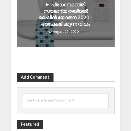
പ്രധാനമന്ത്രി
സൗജന്യ തയ്യൽ
മെഷീൻ യോജന 2020 –
അപേക്ഷിക്കുന്ന വിധം
August 21, 2020
Add Comment
Click here to post a comment
Featured