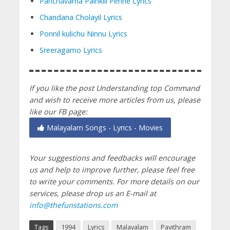
Panchavarna Painkili Penne Lyrics
Chandana Cholayil Lyrics
Ponnil kulichu Ninnu Lyrics
Sreeragamo Lyrics
If you like the post Understanding top Command
and wish to receive more articles from us, please
like our FB page:
Malayalam Songs - Lyrics - Movies
Your suggestions and feedbacks will encourage
us and help to improve further, please feel free
to write your comments.
For more details on our
services, please drop us an E-mail at
info@thefunstations.com
Tags
1994
Lyrics
Malayalam
Pavithram