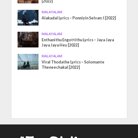
[2022]
MALAYALAM
Alakadal Lyrics – Ponniyin Selvan: I [2022]
MALAYALAM
Enthanithu Engottithu Lyrics – Jaya Jaya
Jaya Jaya Hey [2022]
MALAYALAM
Viral Thodathe Lyrics – Solomante
Theneechakal [2022]