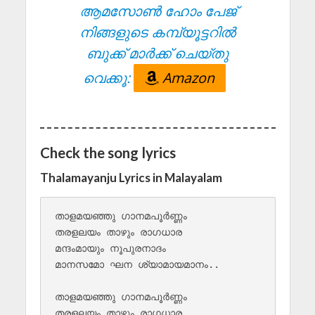
ആമസോൺ ഹോം പേജ്
നിങ്ങളുടെ കമ്പ്യൂട്ടറിൽ
ബുക്ക് മാർക്ക് ചെയ്തു
വെക്കൂ:
Amazon
Check the song lyrics
Thalamayanju Lyrics in Malayalam
താളമയഞ്ഞു ഗാനമപൂർണ്ണം

തരളലയം താഴും രാഗധാര

മന്ദംമായും നൂപുരനാദം

മാനസമോ ഘന ശ്യാമായമാനം..

താളമയഞ്ഞു ഗാനമപൂർണ്ണം

തരളലയം താഴും രാഗധാര
