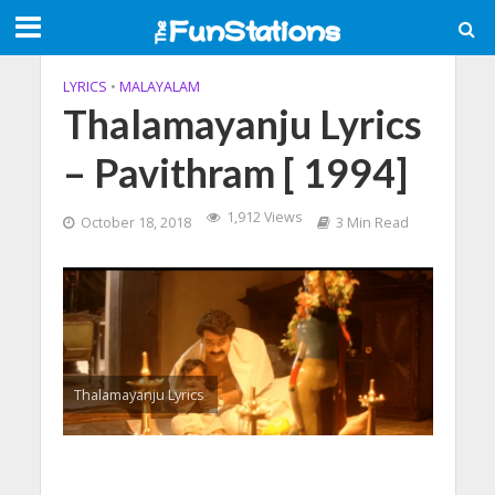
LYRICS
•
MALAYALAM
Thalamayanju Lyrics
– Pavithram [ 1994]
1,912 Views
October 18, 2018
3 Min Read
Thalamayanju Lyrics