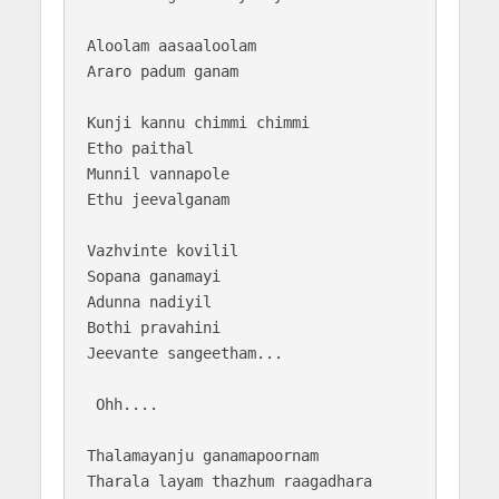
Aloolam aasaaloolam 

Araro padum ganam

Kunji kannu chimmi chimmi

Etho paithal

Munnil vannapole 

Ethu jeevalganam

Vazhvinte kovilil 

Sopana ganamayi

Adunna nadiyil 

Bothi pravahini

Jeevante sangeetham...

 Ohh....   

Thalamayanju ganamapoornam

Tharala layam thazhum raagadhara
