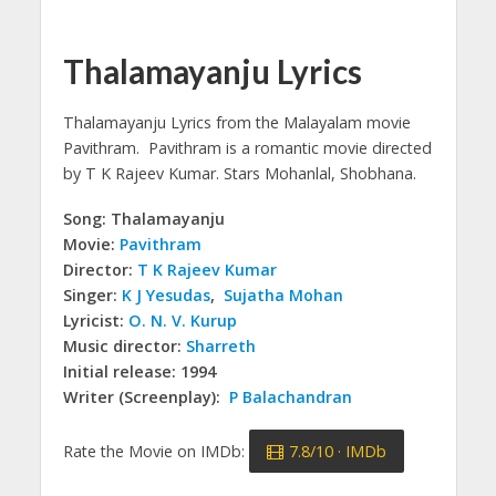
Thalamayanju Lyrics
Thalamayanju Lyrics from the Malayalam movie
Pavithram.
Pavithram is a romantic movie directed
by T K Rajeev Kumar. Stars Mohanlal, Shobhana.
Song: Thalamayanju
Movie:
Pavithram
Director:
T K Rajeev Kumar
Singer:
K J Yesudas
,
Sujatha Mohan
Lyricist:
O. N. V. Kurup
Music director:
Sharreth
Initial release: 1994
Writer (Screenplay):
P Balachandran
Rate the Movie on IMDb:
7.8/10 · IMDb