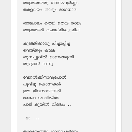
താളമയഞ്ഞു ഗാനമപൂർണ്ണം

തരളലയം താഴും രാഗധാര

താലോലം തെയ് തെയ് താളം 

താളത്തില്‍ ചൊല്ലിച്ചൊല്ലി

കുഞ്ഞിക്കാലു പിച്ചാപ്പിച്ച 

വെയ്ക്കും കാലം

തുമ്പപ്പൂവില്‍ ഓണത്തുമ്പി 

തുള്ളാന്‍ വന്നു

വേനല്‍ക്കിനാവുപോല്‍ 

പൂവിട്ടു കൊന്നകള്‍

ഈ ജീവശാഖിയില്‍

മാകന്ദ ശാഖിയില്‍ 

പാടി കുയില്‍ വീണ്ടും...

 ഓ ....

താളമയഞ്ഞു ഗാനമപൂർണ്ണം
