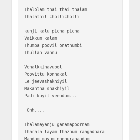
Thalolam thai thai thalam

Thalathil chollicholli

kunji kalu picha picha 

Vaikkum kalam

Thumba poovil onathumbi

Thullan vannu

Venalkkinavupol 

Poovittu konnakal

Ee jeevashakhiyil

Makantha shakhiyil

Padi kuyil veendum...

 Ohh....

Thalamayanju ganamapoornam

Tharala layam thazhum raagadhara

Mandam mayum noopuranaadam
