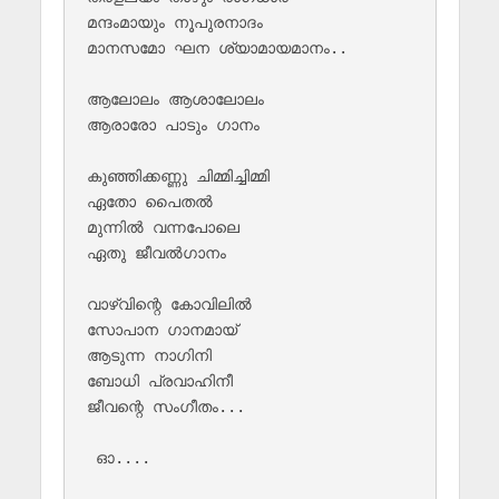
മന്ദംമായും നൂപുരനാദം

മാനസമോ ഘന ശ്യാമായമാനം..

ആലോലം ആശാലോലം 

ആരാരോ പാടും ഗാനം

കുഞ്ഞിക്കണ്ണു ചിമ്മിച്ചിമ്മി 

ഏതോ പൈതല്‍

മുന്നില്‍ വന്നപോലെ 

ഏതു ജീവല്‍ഗാനം

വാഴ്‌വിന്റെ കോവിലില്‍ 

സോപാന ഗാനമായ്‌

ആടുന്ന നാഗിനി 

ബോധി പ്രവാഹിനീ 

ജീവന്റെ സംഗീതം...

 ഓ....
