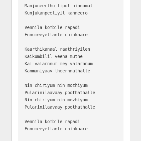
Manjuneerthullipol ninnomal

Kunjukanpeeliyil kanneero

Vennila kombile rapadi

Ennumeeyettante chinkaare

Kaarthikanaal raathriyilen

Kaikumbilil veena muthe

Kai valarnnum mey valarnnum

Kanmaniyaay theernnathalle

Nin chiriyum nin mozhiyum

Pularinilaavaay poothathalle

Nin chiriyum nin mozhiyum

Pularinilaavaay poothathalle

Vennila kombile rapadi

Ennumeeyettante chinkaare
