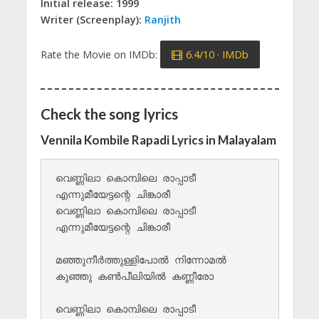
Initial release: 1999
Writer (Screenplay):
Ranjith
Rate the Movie on IMDb:
6.4/10 · IMDb
Check the song lyrics
Vennila Kombile Rapadi Lyrics in Malayalam
വെണ്ണിലാ കൊമ്പിലെ രാപ്പാടീ

എന്നുമീയേട്ടന്റെ ചിങ്കാരീ

വെണ്ണിലാ കൊമ്പിലെ രാപ്പാടീ

എന്നുമീയേട്ടന്റെ ചിങ്കാരീ

മഞ്ഞുനീർത്തുള്ളിപോൽ നിന്നോമൽ

കുഞ്ഞു കൺപീലിയിൽ കണ്ണീരോ

വെണ്ണിലാ കൊമ്പിലെ രാപ്പാടീ
