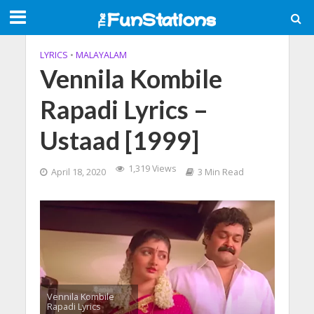
LYRICS
•
MALAYALAM
Vennila Kombile
Rapadi Lyrics –
Ustaad [1999]
1,319 Views
April 18, 2020
3 Min Read
Vennila Kombile
Rapadi Lyrics