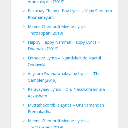
Amminippilla [2019]
Pakalaay Chaanju Poy Lyrics – Vijay Superum
Pournamiyum
Meene Chembulli Meene Lyrics –
Thottappan [2019]
Happy Happy Nammal Happy Lyrics –
Dhamaka [2019]
Enthaavo Lyrics – Njandukalude Naattil
Oridavela
Aayiram Swanajwaalayaay Lyrics – The
Gambler [2019]
Paravayaay Lyrics – Oru Nakshathramulla
Aakasham
Muttathekombile Lyrics – Oru Yamandan
Premakadha
Meene Chembulli Meene Lyrics –
Thottappan [2019]