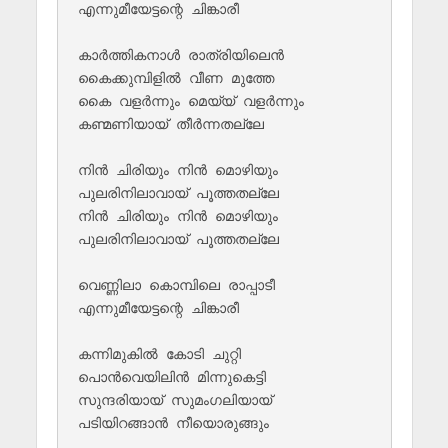
എന്നുമീയേട്ടന്റെ ചിങ്കാരീ

കാർത്തികനാൾ രാത്രിയിലെൻ

കൈക്കുമ്പിളിൽ വീണ മുത്തേ

കൈ വളർന്നും മെയ്യ് വളർന്നും

കണ്മണിയായ് തീർന്നതല്ലേ

നിൻ ചിരിയും നിൻ മൊഴിയും

പുലരിനിലാവായ് പൂത്തതല്ലേ

നിൻ ചിരിയും നിൻ മൊഴിയും

പുലരിനിലാവായ് പൂത്തതല്ലേ

വെണ്ണിലാ കൊമ്പിലെ രാപ്പാടീ

എന്നുമീയേട്ടന്റെ ചിങ്കാരീ

കന്നിമുകിൽ കോടി ചുറ്റി

പൊൻവെയിലിൻ മിന്നുകെട്ടി

സുന്ദരിയായ് സുമംഗലിയായ്

പടിയിറങ്ങാൻ നീയൊരുങ്ങും
