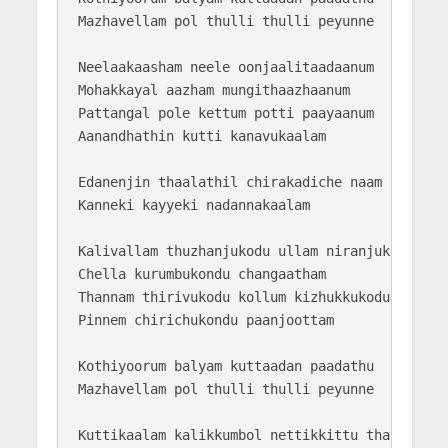
Mazhavellam pol thulli thulli peyunne

Neelaakaasham neele oonjaalitaadaanum

Mohakkayal aazham mungithaazhaanum

Pattangal pole kettum potti paayaanum

Aanandhathin kutti kanavukaalam

Edanenjin thaalathil chirakadiche naam

Kanneki kayyeki nadannakaalam

Kalivallam thuzhanjukodu ullam niranjukodu

Chella kurumbukondu changaatham

Thannam thirivukodu kollum kizhukkukodu

Pinnem chirichukondu paanjoottam

Kothiyoorum balyam kuttaadan paadathu

Mazhavellam pol thulli thulli peyunne

Kuttikaalam kalikkumbol nettikkittu tharachappo