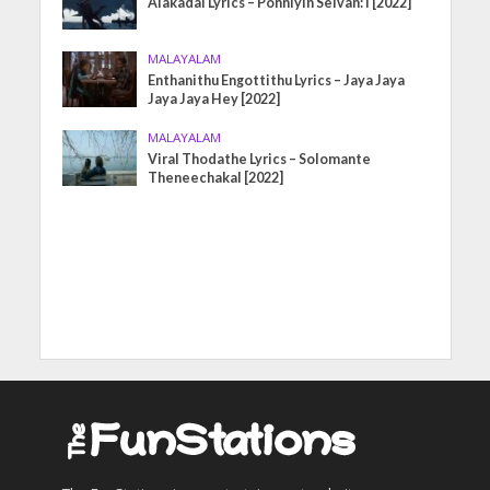
Alakadal Lyrics – Ponniyin Selvan: I [2022]
MALAYALAM
Enthanithu Engottithu Lyrics – Jaya Jaya
Jaya Jaya Hey [2022]
MALAYALAM
Viral Thodathe Lyrics – Solomante
Theneechakal [2022]