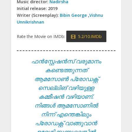
Music director:
Nadirsha
Initial release: 2019
Writer (Screenplay):
Bibin George
,
Vishnu
Unnikrishnan
Rate the Movie on IMDb:
5.2/10.IMDb
ഫൻസ്റ്റേഷൻസ് വരുമാനം
കണ്ടെത്തുന്നത്
ആമസോൺ പ്രോഡക്റ്റ്
സെല്ലിങ് വഴിയുള്ള
കമ്മീഷൻ വഴിയാണ്.
നിങ്ങൾ ആമസോണിൽ
നിന്ന് എന്തെങ്കിലും
പ്രോഡക്റ്റ് വാങ്ങുവാൻ
ഉദ്ദേശിക്കുന്നുവെങ്കിൽ