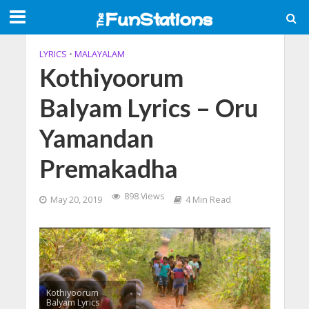
LYRICS
•
MALAYALAM
Kothiyoorum
Balyam Lyrics – Oru
Yamandan
Premakadha
898 Views
May 20, 2019
4 Min Read
Kothiyoorum
Balyam Lyrics