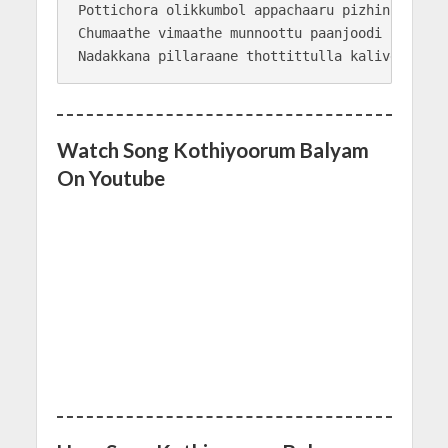
Pottichora olikkumbol appachaaru pizhinjittu

Chumaathe vimaathe munnoottu paanjoodi

Watch Song Kothiyoorum Balyam
On Youtube