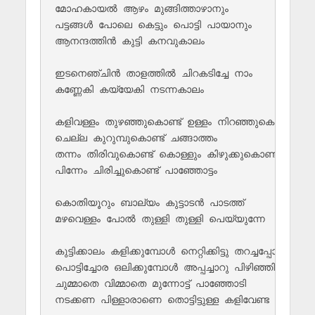
മോഹകായൽ ആഴം മുങ്ങിത്താഴാനും 

പട്ടങ്ങൾ പോലെ കെട്ടും പൊട്ടി പായാനും 

ആനന്ദത്തിൻ കുട്ടി കനവുകാലം 

ഇടനെഞ്ചിൻ താളത്തിൽ ചിറകടിച്ചേ നാം 

കണ്ണേകി കയ്യേകി നടന്നകാലം  

കളിവള്ളം തുഴഞ്ഞുകൊണ്ട് ഉള്ളം നിറഞ്ഞുകൊണ്ട് 

ചെല്ല കുറുമ്പുകൊണ്ട് ചങ്ങാത്തം 

തന്നം തിരിവുകൊണ്ട് കൊള്ളും കിഴുക്കുകൊണ്ട് 

പിന്നേം ചിരിച്ചുകൊണ്ട് പാഞ്ഞോട്ടം 

കൊതിയൂറും ബാല്യം കുട്ടാടൻ പാടത്ത്‌ 

മഴവെള്ളം പോൽ തുള്ളി തുള്ളി പെയ്യുന്നേ 

കുട്ടിക്കാലം കളിക്കുമ്പോൾ നെറ്റിക്കിട്ടു തറച്ചപ്പോൾ 

പൊട്ടിച്ചോര ഒലിക്കുമ്പോൾ അപ്പച്ചാറു പിഴിഞ്ഞിട്ടു

ചുമ്മാതെ വിമ്മാതെ മുന്നോട്ട്‌ പാഞ്ഞോടി 
