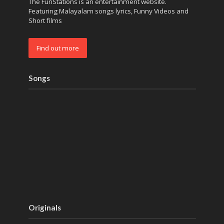
The FunStations is an entertainment website.
Featuring Malayalam songs lyrics, Funny Videos and
Short films
Find out more
Songs
Originals