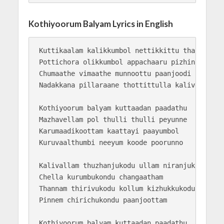
Kothiyoorum Balyam Lyrics in English
Kuttikaalam kalikkumbol nettikkittu tharachappo
Pottichora olikkumbol appachaaru pizhinjittu

Chumaathe vimaathe munnoottu paanjoodi

Nadakkana pillaraane thottittulla kalivenda

Kothiyoorum balyam kuttaadan paadathu

Mazhavellam pol thulli thulli peyunne

Karumaadikoottam kaattayi paayumbol

Kuruvaalthumbi neeyum koode poorunno

Kalivallam thuzhanjukodu ullam niranjukodu

Chella kurumbukondu changaatham

Thannam thirivukodu kollum kizhukkukodu

Pinnem chirichukondu paanjoottam

Kothiyoorum balyam kuttaadan paadathu
