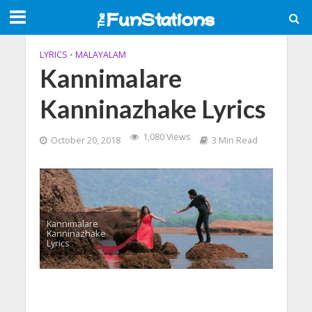
LYRICS
•
MALAYALAM
Kannimalare
Kanninazhake Lyrics
1,080 Views
October 20, 2018
3 Min Read
Kannimalare
Kanninazhake
Lyrics