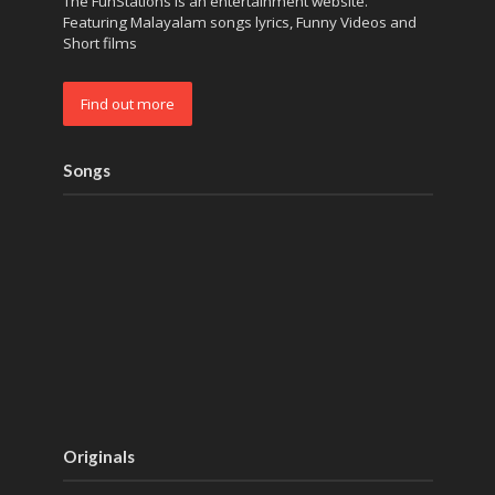
The FunStations is an entertainment website.
Featuring Malayalam songs lyrics, Funny Videos and
Short films
Find out more
Songs
Originals