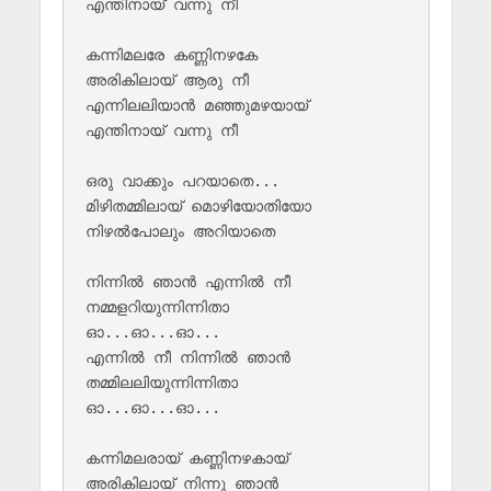
എന്തിനായ് വന്നു നീ 

കന്നിമലരേ കണ്ണിനഴകേ

അരികിലായ് ആരു നീ

എന്നിലലിയാൻ മഞ്ഞുമഴയായ് 

എന്തിനായ് വന്നു നീ 

ഒരു വാക്കും പറയാതെ...

മിഴിതമ്മിലായ് മൊഴിയോതിയോ 

നിഴൽപോലും അറിയാതെ

നിന്നിൽ ഞാൻ എന്നിൽ നീ

നമ്മളറിയുന്നിന്നിതാ

ഓ...ഓ...ഓ...

എന്നിൽ നീ നിന്നിൽ ഞാൻ

തമ്മിലലിയുന്നിന്നിതാ

ഓ...ഓ...ഓ...

കന്നിമലരായ് കണ്ണിനഴകായ് 

അരികിലായ് നിന്നു ഞാൻ
