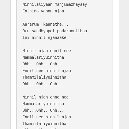
Ninnilaliyaan manjumazhayaay

Enthino vannu njan

Aararum  kaanathe...

Oru sandhyapol padarunnithaa

Ini ninnil njanaake

Ninnil njan ennil nee

Nammalariyuinnitha

Ohh...Ohh...Ohh...

Ennil nee ninnil njan

Thammilaliyuinnitha

Ohh...Ohh...Ohh...

Ninnil njan enne nee

Nammalariyuinnitha

Ohh...Ohh...Ohh...

Ennil nee ninnil njan

Thammilaliyuinnitha
