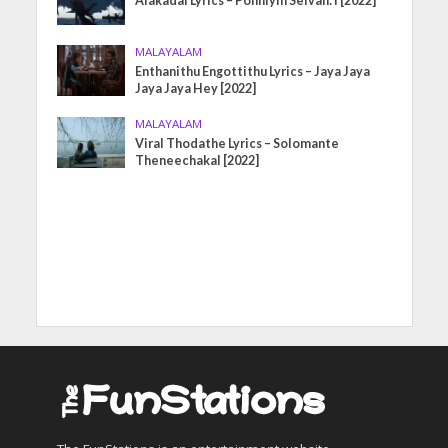
Alakadal Lyrics – Ponniyin Selvan: I [2022]
MALAYALAM
Enthanithu Engottithu Lyrics – Jaya Jaya
Jaya Jaya Hey [2022]
MALAYALAM
Viral Thodathe Lyrics – Solomante
Theneechakal [2022]