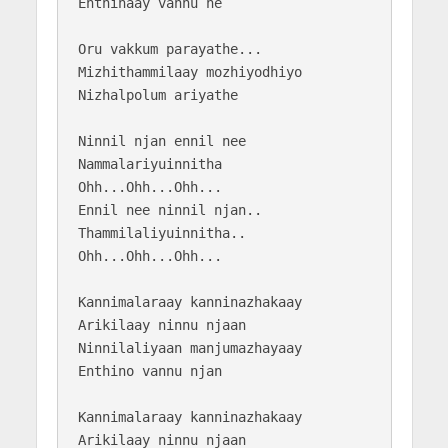
Enthinaay vannu ne

Oru vakkum parayathe...

Mizhithammilaay mozhiyodhiyo

Nizhalpolum ariyathe

Ninnil njan ennil nee

Nammalariyuinnitha

Ohh...Ohh...Ohh...

Ennil nee ninnil njan..

Thammilaliyuinnitha..

Ohh...Ohh...Ohh...

Kannimalaraay kanninazhakaay

Arikilaay ninnu njaan

Ninnilaliyaan manjumazhayaay

Enthino vannu njan

Kannimalaraay kanninazhakaay

Arikilaay ninnu njaan
