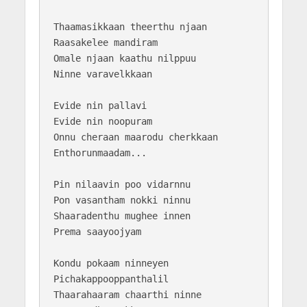
Thaamasikkaan theerthu njaan

Raasakelee mandiram

Omale njaan kaathu nilppuu

Ninne varavelkkaan

Evide nin pallavi

Evide nin noopuram

Onnu cheraan maarodu cherkkaan

Enthorunmaadam...

Pin nilaavin poo vidarnnu

Pon vasantham nokki ninnu

Shaaradenthu mughee innen 

Prema saayoojyam

Kondu pokaam ninneyen

Pichakappooppanthalil

Thaarahaaram chaarthi ninne
