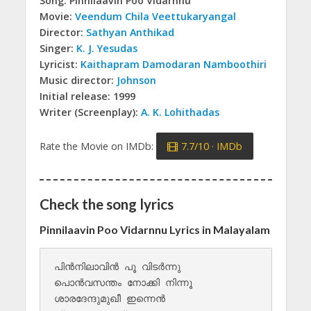
Song: Pinnilaavin Poo Vidarnnu
Movie:
Veendum Chila Veettukaryangal
Director:
Sathyan Anthikad
Singer:
K. J. Yesudas
Lyricist:
Kaithapram Damodaran Namboothiri
Music director:
Johnson
Initial release: 1999
Writer (Screenplay):
A. K. Lohithadas
Rate the Movie on IMDb:
7.7/10 · IMDb
Check the song lyrics
Pinnilaavin Poo Vidarnnu Lyrics in Malayalam
പിൻനിലാവിൻ പൂ വിടർന്നു 

പൊൻവസന്തം നോക്കി നിന്നൂ

ശാരദേന്ദുമുഖീ ഇന്നെൻ 
