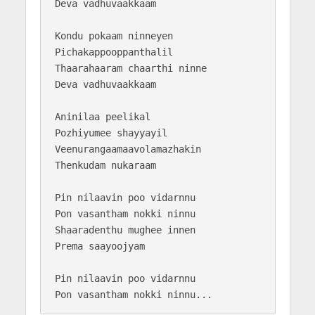
Deva vadhuvaakkaam

Kondu pokaam ninneyen

Pichakappooppanthalil

Thaarahaaram chaarthi ninne

Deva vadhuvaakkaam

Aninilaa peelikal 

Pozhiyumee shayyayil

Veenurangaamaavolamazhakin

Thenkudam nukaraam

Pin nilaavin poo vidarnnu

Pon vasantham nokki ninnu

Shaaradenthu mughee innen 

Prema saayoojyam

Pin nilaavin poo vidarnnu
