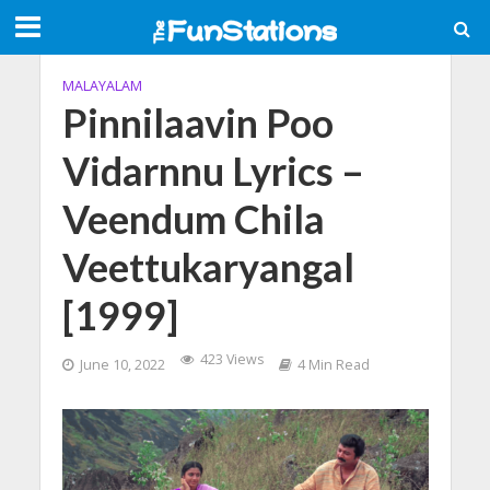
MALAYALAM
Pinnilaavin Poo
Vidarnnu Lyrics –
Veendum Chila
Veettukaryangal
[1999]
423 Views
June 10, 2022
4 Min Read