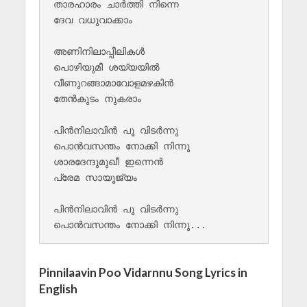
താരഹാരം ചാർത്തി നിന്നെ 

ദേവ വധുവാക്കാം

അണിനിലാപ്പീലികൾ 

പൊഴിയുമീ ശയ്യയിൽ

വീണുറങ്ങാമാവോളമഴകിൻ 

തേൻകുടം നുകരാം   

പിൻനിലാവിൻ പൂ വിടർന്നു 

പൊൻവസന്തം നോക്കി നിന്നൂ

ശാരദേന്ദുമുഖീ ഇന്നെൻ 

പ്രേമ സായൂജ്യം 

പിൻനിലാവിൻ പൂ വിടർന്നു 

Pinnilaavin Poo Vidarnnu Song Lyrics in
English