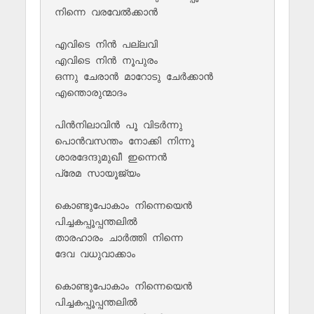
നിന്നെ വരവേൽക്കാൻ

എവിടെ നിൻ പല്ലവി 

എവിടെ നിൻ നൂപുരം

ഒന്നു ചേരാൻ മാറോടു ചേർക്കാൻ 

എന്തൊരുന്മാദം 

പിൻനിലാവിൻ പൂ വിടർന്നു 

പൊൻവസന്തം നോക്കി നിന്നൂ

ശാരദേന്ദുമുഖീ ഇന്നെൻ 

പ്രേമ സായൂജ്യം

കൊണ്ടുപോകാം നിന്നെയെൻ 

പിച്ചകപ്പൂപ്പന്തലിൽ

താരഹാരം ചാർത്തി നിന്നെ 

ദേവ വധുവാക്കാം

കൊണ്ടുപോകാം നിന്നെയെൻ 

പിച്ചകപ്പൂപ്പന്തലിൽ
