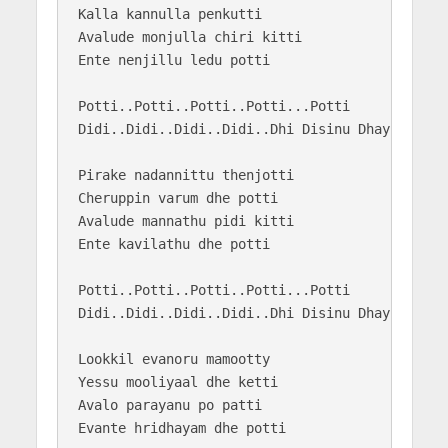
Kalla kannulla penkutti

Avalude monjulla chiri kitti

Ente nenjillu ledu potti

Potti..Potti..Potti..Potti...Potti

Didi..Didi..Didi..Didi..Dhi Disinu Dhayiye

Pirake nadannittu thenjotti

Cheruppin varum dhe potti

Avalude mannathu pidi kitti

Ente kavilathu dhe potti

Potti..Potti..Potti..Potti...Potti

Didi..Didi..Didi..Didi..Dhi Disinu Dhayiye

Lookkil evanoru mamootty

Yessu mooliyaal dhe ketti

Avalo parayanu po patti

Evante hridhayam dhe potti
