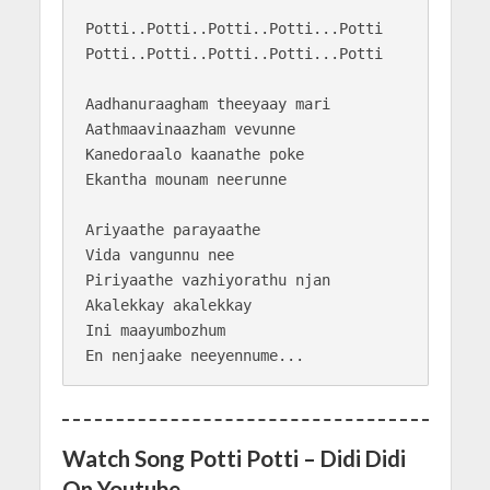
Potti..Potti..Potti..Potti...Potti

Potti..Potti..Potti..Potti...Potti

Aadhanuraagham theeyaay mari

Aathmaavinaazham vevunne

Kanedoraalo kaanathe poke

Ekantha mounam neerunne

Ariyaathe parayaathe

Vida vangunnu nee

Piriyaathe vazhiyorathu njan

Akalekkay akalekkay

Ini maayumbozhum

Watch Song Potti Potti – Didi Didi
On Youtube