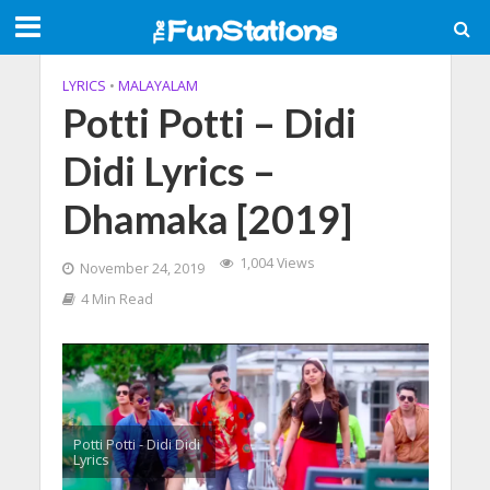
LYRICS
•
MALAYALAM
Potti Potti – Didi
Didi Lyrics –
Dhamaka [2019]
1,004 Views
November 24, 2019
4 Min Read
Potti Potti - Didi Didi
Lyrics