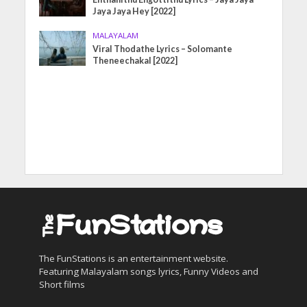
Jaya Jaya Hey [2022]
MALAYALAM
Viral Thodathe Lyrics – Solomante
Theneechakal [2022]
The FunStations is an entertainment website.
Featuring Malayalam songs lyrics, Funny Videos and
Short films