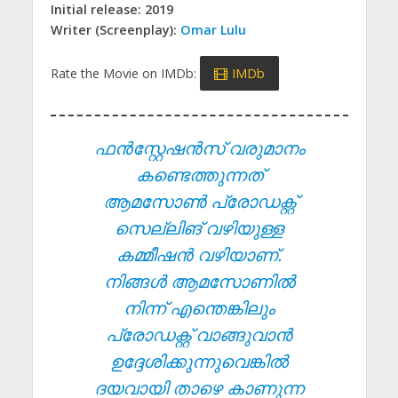
Initial release: 2019
Writer (Screenplay):
Omar Lulu
Rate the Movie on IMDb:
IMDb
ഫൻസ്റ്റേഷൻസ് വരുമാനം
കണ്ടെത്തുന്നത്
ആമസോൺ പ്രോഡക്റ്റ്
സെല്ലിങ് വഴിയുള്ള
കമ്മീഷൻ വഴിയാണ്.
നിങ്ങൾ ആമസോണിൽ
നിന്ന് എന്തെങ്കിലും
പ്രോഡക്റ്റ് വാങ്ങുവാൻ
ഉദ്ദേശിക്കുന്നുവെങ്കിൽ
ദയവായി താഴെ കാണുന്ന