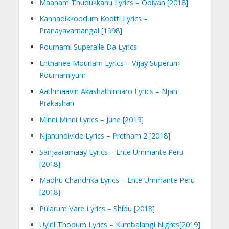
Maanam Thudukkanu Lyrics – Odiyan [2018]
Kannadikkoodum Kootti Lyrics –
Pranayavarnangal [1998]
Pournami Superalle Da Lyrics
Enthanee Mounam Lyrics – Vijay Superum
Pournamiyum
Aathmaavin Akashathinnaro Lyrics – Njan
Prakashan
Minni Minni Lyrics – June [2019]
Njanundivide Lyrics – Pretham 2 [2018]
Sanjaaramaay Lyrics – Ente Ummante Peru
[2018]
Madhu Chandrika Lyrics – Ente Ummante Peru
[2018]
Pularum Vare Lyrics – Shibu [2018]
Uyiril Thodum Lyrics – Kumbalangi Nights[2019]