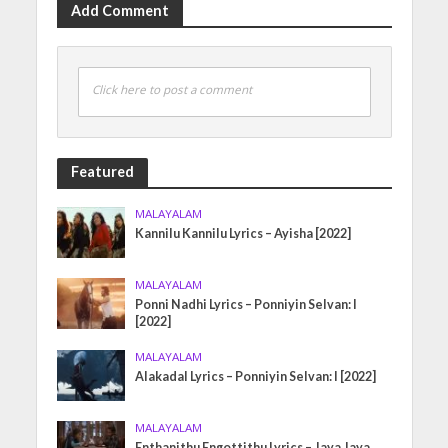
Add Comment
Click here to post a comment
Featured
MALAYALAM
Kannilu Kannilu Lyrics – Ayisha [2022]
MALAYALAM
Ponni Nadhi Lyrics – Ponniyin Selvan: I
[2022]
MALAYALAM
Alakadal Lyrics – Ponniyin Selvan: I [2022]
MALAYALAM
Enthanithu Engottithu Lyrics – Jaya Jaya