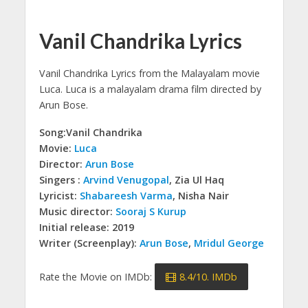
Vanil Chandrika Lyrics
Vanil Chandrika Lyrics from the Malayalam movie
Luca.
Luca is a malayalam drama film directed by
Arun Bose.
Song:Vanil Chandrika
Movie:
Luca
Director:
Arun Bose
Singers :
Arvind Venugopal
, Zia Ul Haq
Lyricist:
Shabareesh Varma
, Nisha Nair
Music director:
Sooraj S Kurup
Initial release: 2019
Writer (Screenplay):
Arun Bose
,
Mridul George
Rate the Movie on IMDb:
8.4/10. IMDb