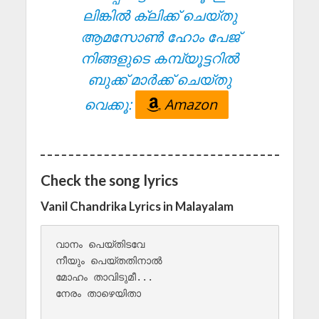
ലിങ്കിൽ ക്ലിക്ക് ചെയ്തു
ആമസോൺ ഹോം പേജ്
നിങ്ങളുടെ കമ്പ്യൂട്ടറിൽ
ബുക്ക് മാർക്ക് ചെയ്തു
വെക്കൂ:
Amazon
Check the song lyrics
Vanil Chandrika Lyrics in Malayalam
വാനം പെയ്തിടവേ 

നീയും പെയ്‌തതിനാൽ 

മോഹം താവിടുമീ...

നേരം താഴെയിതാ 
