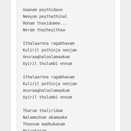
Vaanam peythidave

Neeyum peythathinal

Moham thavidumee...

Neram thazheyithaa

Ithalaarnna ragabhavam

Kuliril pothinja nenjam

Anuraaghaloolamaakum

Uyiril thulumbi ennum

Ithalaarnna ragabhavam

Kuliril pothinja nenjam

Anuraaghaloolamaakum

Uyiril thulumbi ennum

Tharum thaliridum

Nalamezhum akamaake

Thoovum madhukanam

Priyakaram.....
