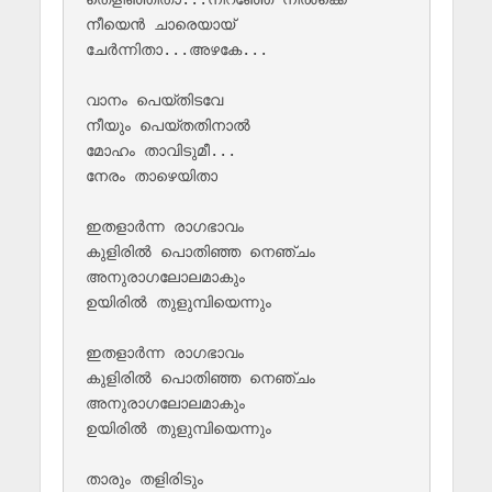
നീയെൻ ചാരെയായ് 

ചേർന്നിതാ...അഴകേ...

വാനം പെയ്തിടവേ 

നീയും പെയ്‌തതിനാൽ 

മോഹം താവിടുമീ...

നേരം താഴെയിതാ 

ഇതളാർന്ന രാഗഭാവം 

കുളിരിൽ പൊതിഞ്ഞ നെഞ്ചം 

അനുരാഗലോലമാകും 

ഉയിരിൽ തുളുമ്പിയെന്നും 

ഇതളാർന്ന രാഗഭാവം 

കുളിരിൽ പൊതിഞ്ഞ നെഞ്ചം 

അനുരാഗലോലമാകും 

ഉയിരിൽ തുളുമ്പിയെന്നും 

താരും തളിരിടും 
