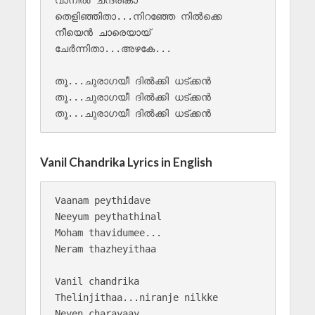
വാനിൽ ചന്ദ്രികാ 

തെളിഞ്ഞിതാ...നിറഞ്ഞേ നിൽക്കെ 

നീയെൻ ചാരെയായ് 

ചേർന്നിതാ...അഴകേ...

തൂ...ചുരാഗയീ ദിൽക്കി ധട്ക്കൻ 

തൂ...ചുരാഗയീ ദിൽക്കി ധട്ക്കൻ 

തൂ...ചുരാഗയീ ദിൽക്കി ധട്ക്കൻ
Vanil Chandrika Lyrics in English
Vaanam peythidave

Neeyum peythathinal

Moham thavidumee...

Neram thazheyithaa

Vanil chandrika

Thelinjithaa...niranje nilkke

Neyen charayaay
