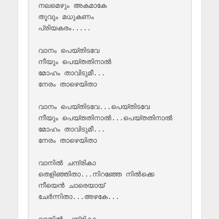
നലമെഴും അകമാകേ 

തൂവും മധുകണം 

പ്രിയകരം.....

വാനം പെയ്തിടവേ 

നീയും പെയ്‌തതിനാൽ 

മോഹം താവിടുമീ...

നേരം താഴെയിതാ 

വാനം പെയ്തിടവേ...പെയ്തിടവേ

നീയും പെയ്‌തതിനാൽ...പെയ്‌തതിനാൽ

മോഹം താവിടുമീ...

നേരം താഴെയിതാ 

വാനിൽ ചന്ദ്രികാ 

തെളിഞ്ഞിതാ...നിറഞ്ഞേ നിൽക്കെ 

നീയെൻ ചാരെയായ് 

ചേർന്നിതാ...അഴകേ...
