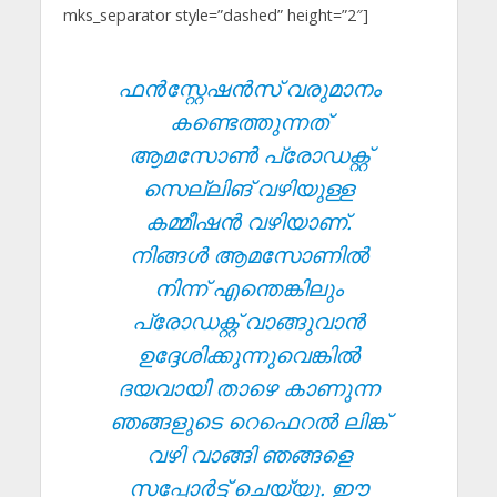
mks_separator style=”dashed” height=”2″]
ഫൻസ്റ്റേഷൻസ് വരുമാനം
കണ്ടെത്തുന്നത്
ആമസോൺ പ്രോഡക്റ്റ്
സെല്ലിങ് വഴിയുള്ള
കമ്മീഷൻ വഴിയാണ്.
നിങ്ങൾ ആമസോണിൽ
നിന്ന് എന്തെങ്കിലും
പ്രോഡക്റ്റ് വാങ്ങുവാൻ
ഉദ്ദേശിക്കുന്നുവെങ്കിൽ
ദയവായി താഴെ കാണുന്ന
ഞങ്ങളുടെ റെഫെറൽ ലിങ്ക്
വഴി വാങ്ങി ഞങ്ങളെ
സപ്പോർട്ട് ചെയ്യൂ. ഈ