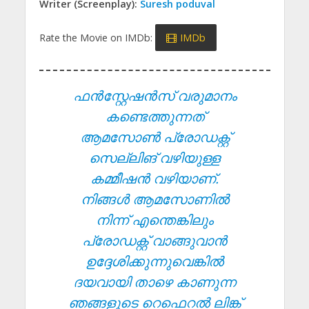
Writer (Screenplay):
Suresh poduval
Rate the Movie on IMDb:
IMDb
ഫൻസ്റ്റേഷൻസ് വരുമാനം
കണ്ടെത്തുന്നത്
ആമസോൺ പ്രോഡക്റ്റ്
സെല്ലിങ് വഴിയുള്ള
കമ്മീഷൻ വഴിയാണ്.
നിങ്ങൾ ആമസോണിൽ
നിന്ന് എന്തെങ്കിലും
പ്രോഡക്റ്റ് വാങ്ങുവാൻ
ഉദ്ദേശിക്കുന്നുവെങ്കിൽ
ദയവായി താഴെ കാണുന്ന
ഞങ്ങളുടെ റെഫെറൽ ലിങ്ക്