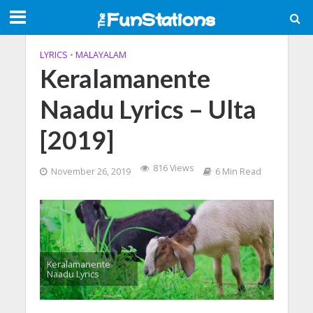
LYRICS
•
MALAYALAM
Keralamanente
Naadu Lyrics – Ulta
[2019]
816 Views
November 26, 2019
6 Min Read
Keralamanente
Naadu Lyrics