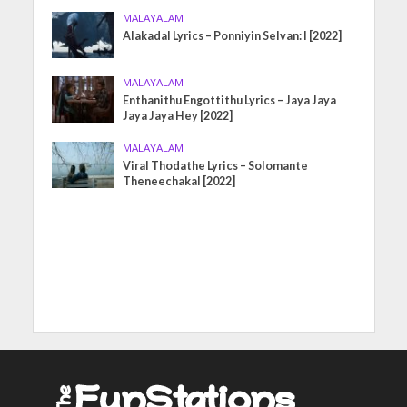
MALAYALAM
Alakadal Lyrics – Ponniyin Selvan: I [2022]
MALAYALAM
Enthanithu Engottithu Lyrics – Jaya Jaya
Jaya Jaya Hey [2022]
MALAYALAM
Viral Thodathe Lyrics – Solomante
Theneechakal [2022]