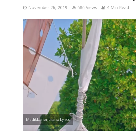
November 26, 2019
686 Views
4 Min Read
Ponni Nadhi Lyrics
Madikkanenthanu Lyrics
Alakadal Lyrics – 