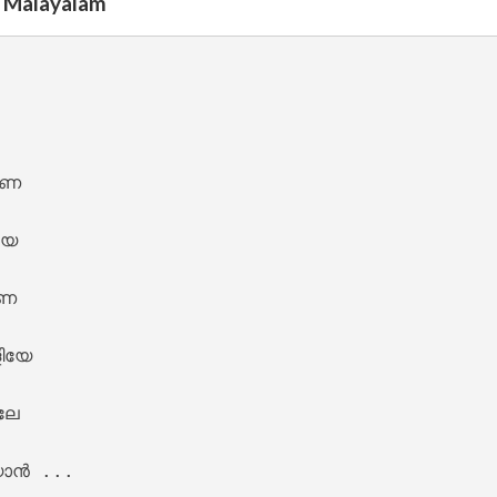
n Malayalam


 – Oru Thekkan Thallu Case [2022]
െ 

േ 

െ 

nde Lyrics – Sita Ramam [2022]
ിയേ 

ലേ 

യാൻ ...
