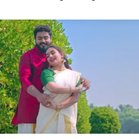
 – Ponniyin Selvan: I [2022]
Ponniyin Selvan: I [2022]