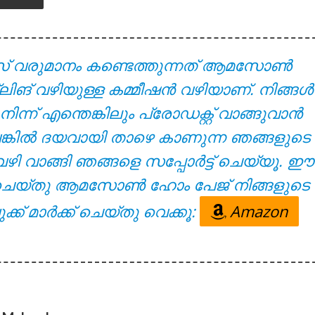
yrics – Solomante Theneechakal [2022]
സ് വരുമാനം കണ്ടെത്തുന്നത് ആമസോൺ
്ലിങ് വഴിയുള്ള കമ്മീഷൻ വഴിയാണ്. നിങ്ങൾ
് എന്തെങ്കിലും പ്രോഡക്റ്റ് വാങ്ങുവാൻ
ുവെങ്കിൽ ദയവായി താഴെ കാണുന്ന ഞങ്ങളുടെ
വഴി വാങ്ങി ഞങ്ങളെ സപ്പോർട്ട് ചെയ്യൂ. ഈ
്ക് ചെയ്തു ആമസോൺ ഹോം പേജ് നിങ്ങളുടെ
 – Solomante Theneechakal [2022]
ക്ക് മാർക്ക് ചെയ്തു വെക്കൂ:
Amazon