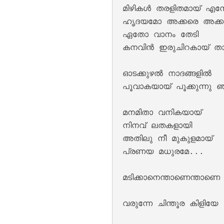
മിഴികൾ തരളിതമായ് എന്ത
ഹൃദയമോ അക്കരെ അക്കര
ഏതോ വാനം തേടി 

കനവിൻ ഇരുചിറകായ് താ
ഓടക്കുഴൽ നാദങ്ങളിൽ 

പൂവാകയായ് പൂക്കുന്നു 
മനമിതാ വനികയായ് 

Moham Kondu Njan
നിനവ് ലതകളായി

അതിലു നീ മുകുളമായ് 

പ്രണയ മധുരമേ...

മടിക്കാനെന്താണെന്താണെ 
വരുന്നേ ചിന്തൂര കിളിയേ 
