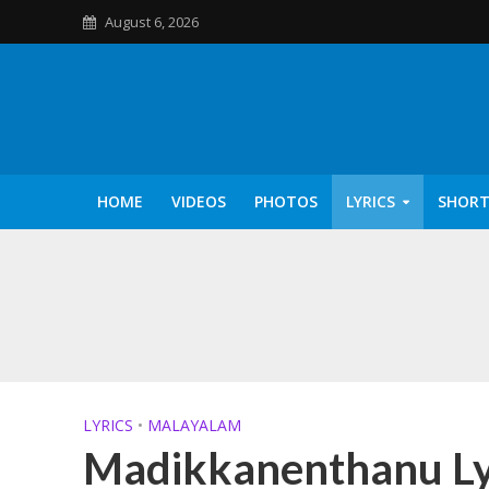
August 6, 2026
HOME
VIDEOS
PHOTOS
LYRICS
SHORT
Kannilu Kannilu Ly
LYRICS
•
MALAYALAM
Madikkanenthanu Lyr