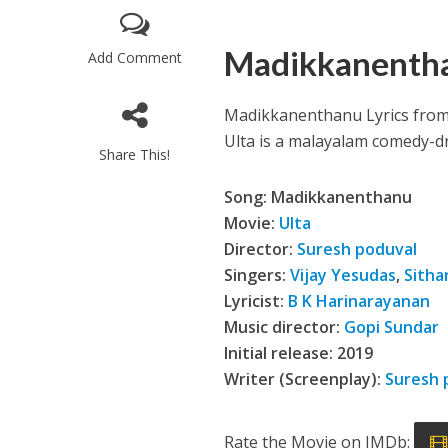
Madikkanentha
Add Comment
Madikkanenthanu Lyrics from 
Ulta is a malayalam comedy-dr
Share This!
Song: Madikkanenthanu
Enthanithu Engott
Movie:
Ulta
Director:
Suresh poduval
Singers:
Vijay Yesudas
,
Sitha
Lyricist:
B K Harinarayanan
Music director:
Gopi Sundar
Initial release: 2019
Writer (Screenplay):
Suresh 
Rate the Movie on IMDb: