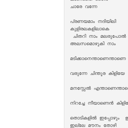
ചാരേ വന്നേ 

പ്രണയമാം നദിയിലി 

കുളിരലകളിലാകെ

 ചിതറി നാം മലരുപോൽ 
അലസമൊഴുകി നാം 

Keli Vipinam Vija
മടിക്കാനെന്താണെന്താണെ 
വരുന്നേ ചിന്തൂര കിളിയേ 

മനസ്സേൽ എന്താണെന്താണ
നിറച്ചേ നീയാണെൻ കിളിയ
തൊടികളിൽ ഇപ്പോഴും  ഇപ
Mohikkum Neelmiz
ഇല്ലേ മൗനം തോഴി 
