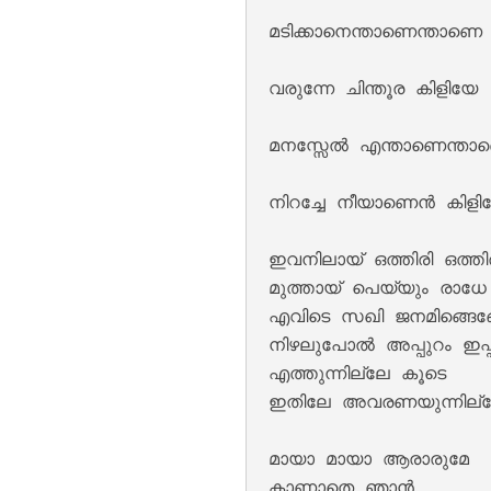
മടിക്കാനെന്താണെന്താണെ 
വരുന്നേ ചിന്തൂര കിളിയേ 

Kannil Kannil Lyr
മനസ്സേൽ എന്താണെന്താണ
നിറച്ചേ നീയാണെൻ കിളിയ
ഇവനിലായ് ഒത്തിരി ഒത്തിര
മുത്തായ്‌ പെയ്യും രാധേ 

എവിടെ സഖി ജനമിങ്ങെങ്
നിഴലുപോൽ അപ്പുറം ഇപ്പ
എത്തുന്നില്ലേ കൂടെ 

ഇതിലേ അവരണയുന്നില്ല
Kulirillam Vaazhu
മായാ മായാ ആരാരുമേ 

കാണാതെ ഞാൻ 
