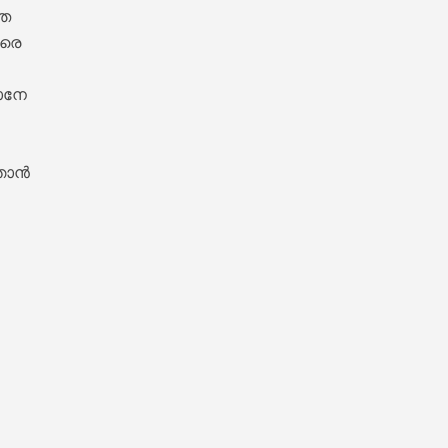
േ 

െ 

നേ 

ഞാൻ 

 Lyrics – Sesham Kazhchayil [1983]

