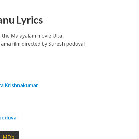
nu Lyrics
the Malayalam movie Ulta .
ama film directed by Suresh poduval.
ithu Lyrics – Jaya Jaya Jaya Jaya Hey [2022]
ra Krishnakumar
poduval
IMDb