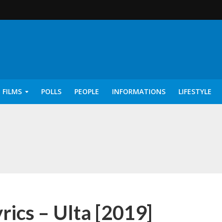
 FILMS
POLLS
PEOPLE
INFORMATIONS
LIFESTYLE
rics – Ayisha [2022]
ics – Ulta [2019]