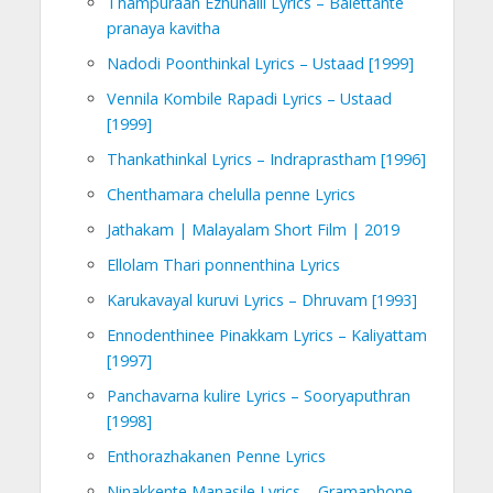
Thampuraan Ezhunalli Lyrics – Balettante
pranaya kavitha
Nadodi Poonthinkal Lyrics – Ustaad [1999]
Vennila Kombile Rapadi Lyrics – Ustaad
[1999]
Thankathinkal Lyrics – Indraprastham [1996]
Chenthamara chelulla penne Lyrics
Jathakam | Malayalam Short Film | 2019
Ellolam Thari ponnenthina Lyrics
Karukavayal kuruvi Lyrics – Dhruvam [1993]
Ennodenthinee Pinakkam Lyrics – Kaliyattam
[1997]
Panchavarna kulire Lyrics – Sooryaputhran
[1998]
Enthorazhakanen Penne Lyrics
Ninakkente Manasile Lyrics – Gramaphone