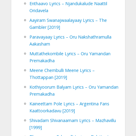
Enthaavo Lyrics – Njandukalude Naattil
Oridavela
Aayiram Swanajwaalayaay Lyrics – The
Gambler [2019]
Paravayaay Lyrics – Oru Nakshathramulla
Aakasham
Muttathekombile Lyrics – Oru Yamandan
Premakadha
Meene Chembulli Meene Lyrics –
Thottappan [2019]
Kothiyoorum Balyam Lyrics – Oru Yamandan
Premakadha
Kaineettam Pole Lyrics – Argentina Fans
Kaattoorkadavu [2019]
Shivadam Shivanaamam Lyrics – Mazhavillu
[1999]