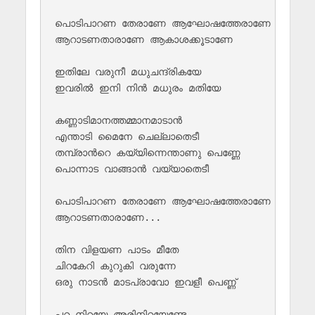
പൊടിപാറണ തേരാണേ ആഘോഷത്തേരാണേ

ആറാടണതാരാണേ ആകാശക്കൂടാണേ

ഇതിലേ വരുനീ മധുചന്ദ്രികയേ

ഇവരിൽ ഇനി നിൻ മധുരം മതിയേ

കണ്ണാടിമാനത്തമ്മാനമാടാൻ

എന്താടി മൈനേ ചെല്ലാതെടീ

തമ്പ്രാൻറെ കയ്യിന്നെന്താണു പെണ്ണേ

പൊന്നാട വാങ്ങാൻ വയ്യാതെടീ

പൊടിപാറണ തേരാണേ ആഘോഷത്തേരാണേ

ആറാടണതാരാണേ...

തിന വിളയണ പാടം മീതേ

ചിറകേറി കുറുകി വരുന്നേ

ഒരു നാടൻ മാടപ്രാവോ ഇവളീ പെണ്ണ്

പറ നിറയേ അരിനിറയേണ്ടേ
