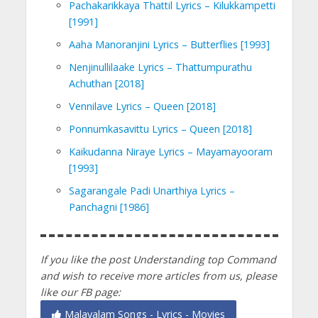
Pachakarikkaya Thattil Lyrics – Kilukkampetti
[1991]
Aaha Manoranjini Lyrics – Butterflies [1993]
Nenjinullilaake Lyrics – Thattumpurathu
Achuthan [2018]
Vennilave Lyrics – Queen [2018]
Ponnumkasavittu Lyrics – Queen [2018]
Kaikudanna Niraye Lyrics – Mayamayooram
[1993]
Sagarangale Padi Unarthiya Lyrics –
Panchagni [1986]
If you like the post Understanding top Command
and wish to receive more articles from us, please
like our FB page:
Malayalam Songs - Lyrics - Movies