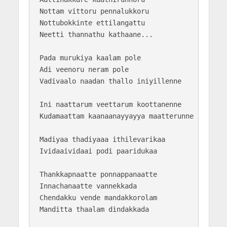
Nottam vittoru pennalukkoru

Nottubokkinte ettilangattu

Neetti thannathu kathaane...

Pada murukiya kaalam pole

Adi veenoru neram pole

Vadivaalo naadan thallo iniyillenne

Ini naattarum veettarum koottanenne

Kudamaattam kaanaanayyayya maatterunne

Madiyaa thadiyaaa ithilevarikaa

Ividaaividaai podi paaridukaa

Thankkapnaatte ponnappanaatte

Innachanaatte vannekkada

Chendakku vende mandakkorolam

Manditta thaalam dindakkada
