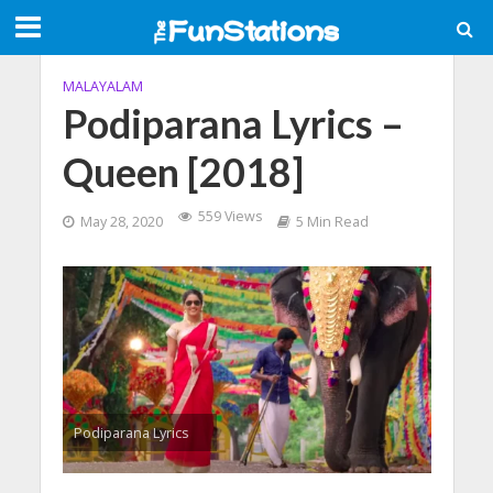
MALAYALAM
Podiparana Lyrics –
Queen [2018]
559 Views
May 28, 2020
5 Min Read
Podiparana Lyrics