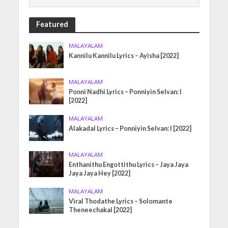
Featured
MALAYALAM
Kannilu Kannilu Lyrics – Ayisha [2022]
MALAYALAM
Ponni Nadhi Lyrics – Ponniyin Selvan: I
[2022]
MALAYALAM
Alakadal Lyrics – Ponniyin Selvan: I [2022]
MALAYALAM
Enthanithu Engottithu Lyrics – Jaya Jaya
Jaya Jaya Hey [2022]
MALAYALAM
Viral Thodathe Lyrics – Solomante
Theneechakal [2022]