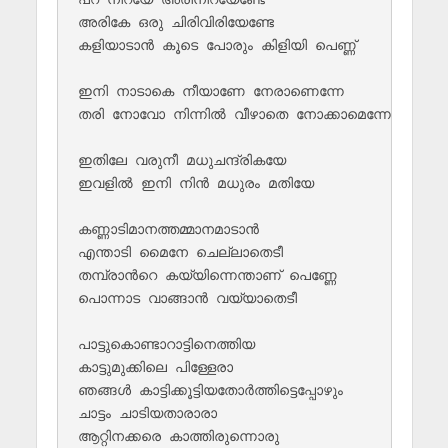
അരികേ ഒരു ചിരിവിരിയേണ്ടേ

കളിയാടാൻ കൂടെ പോരും കിളിയി പെണ്ണ്

ഇനി നാടാകെ നീയാണേ നേരാണെന്നേ

തരി നോവോ നിന്നിൽ വീഴാതെ നോക്കാമെന്നേ

ഇതിലേ വരുനീ മധുചന്ദ്രികയേ

ഇവളിൽ ഇനി നിൻ മധുരം മതിയേ

കണ്ണാടിമാനത്തമ്മാനമാടാൻ

എന്താടി മൈനേ ചെല്ലാതെടീ

തമ്പ്രാൻറെ കയ്യിന്നെന്താണ് പെണ്ണേ

പൊന്നാട വാങ്ങാൻ വയ്യാതെടീ

പാട്ടുകൊണ്ടാറാട്ടിനെത്തിയ 

കാട്ടുമുക്കിലെ പിള്ളേരാ

ഞങ്ങൾ കാട്ടിക്കൂട്ടിയതോർത്തിട്ടെപ്പോഴും 

ചാട്ടം ചാടിയതാരാരാ

ആറ്റിനക്കരെ കാത്തിരുന്നൊരു
