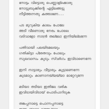
നോട്ടം വിട്ടൊരു പെണ്ണാള്ക്കൊരു

നോട്ടുബുക്കിന്റെ ഏട്ടിലങ്ങട്ടു

നീട്ടിത്തന്നതു കത്താണേ...

പട മുറുകിയ കാലം പോലേ

അടി വീണൊരു നേരം പോലെ

വടിവാളോ നാടൻ തല്ലോ ഇനിയില്ലന്നേ

പതിവായി പലയിടമലയും

ഗതികിട്ടാ പ്രേതവും പോലും

സുഖവാസം കൂടും സ്വർഗം ഇവിടാണെന്നേ

ഇനി നാട്ടാരും വീട്ടാരും കൂട്ടാണെന്നേ

കുടമാറ്റം കാണാനയ്യയ്യാ മാറ്റേറുന്നേ

മടിയാ തടിയാ ഇതിലേ വരിക

ഇവിടായിവിടായ് പൊടിപാറിടുക

തങ്കപ്പനാട്ടെ പൊന്നപ്പനാട്ടെ 
