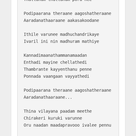
Podipaarana theraane aagoshatheraane

Aaradanathaaraane aakasakoodane

Ithile varunee madhuchandrikaye

Ivaril ini nin madhuram mathiye

Kannadimaanathammanamaadan

Enthadi mayine chellathedi

Thambrante kayyenthanu penne

Ponnada vaangaan vayyathedi

Podipaarana theraane aagoshatheraane

Aaradanathaaraane...

Thina vilayana paadam meethe

Chirakeri kuruki varunne

Oru naadan maadapravooo ivalee pennu
