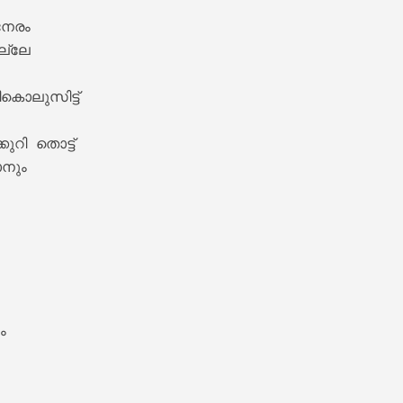
നേരം 

്ലേ 

കൊലുസിട്ട് 

ുറി തൊട്ട് 

നും 

 Lyrics – Sesham Kazhchayil [1983]


 
