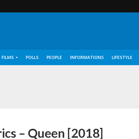
 FILMS
POLLS
PEOPLE
INFORMATIONS
LIFESTYLE
rics – Ayisha [2022]
ics – Queen [2018]