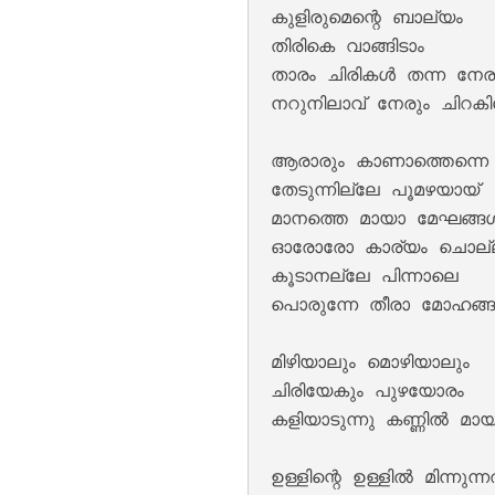
കുളിരുമെന്റെ ബാല്യം 

തിരികെ വാങ്ങിടാം 

താരം ചിരികൾ തന്ന നേരം
നറുനിലാവ് നേരും ചിറകില
Kannil Kannil Lyr
ആരാരും കാണാത്തെന്നെ 
തേടുന്നില്ലേ പൂമഴയായ് 

മാനത്തെ മായാ മേഘങ്ങൾ
ഓരോരോ കാര്യം ചൊല്ല
കൂടാനല്ലേ പിന്നാലെ 

പൊരുന്നേ തീരാ മോഹങ്ങ
മിഴിയാലും മൊഴിയാലും 

ചിരിയേകും പുഴയോരം 

Kulirillam Vaazhu
കളിയാടുന്നു കണ്ണിൽ മാ
ഉള്ളിന്റെ ഉള്ളിൽ മിന്നുന്