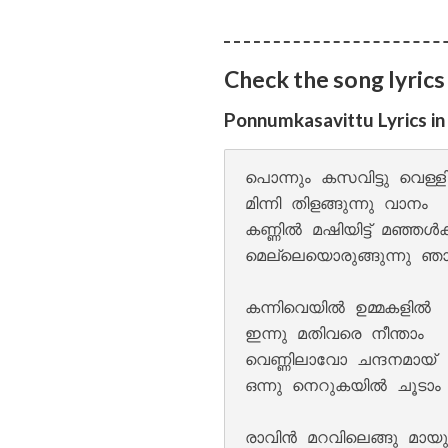
Pathirayil Lyrics
Check the song lyrics
Ponnumkasavittu Lyrics i
പൊന്നും കസവിട്ടു വെള്ളി
മിന്നി തിളങ്ങുന്നു വാനം 

കണ്ണിൽ മഷിയിട്ട് മഞ്ഞൾക്ക
മെല്ലെയൊരുങ്ങുന്നു ഞാ
കന്നിവെയിൽ ഉമ്മകളിൽ 

Pen Poove Thenva
ഇന്നു മതിവരെ നീന്താം 

വെണ്ണിലാവോ ചന്ദനമായ് 

ഒന്നു നെറുകയിൽ ചൂടാം 
രാവിൻ മറവിലെങ്ങു മായും