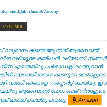
yrics – Solomante Theneechakal [2022]
 Mohammed
,
Jebin Joseph Antony
7.1/10.IMDb
സ് വരുമാനം കണ്ടെത്തുന്നത് ആമസോൺ
്ലിങ് വഴിയുള്ള കമ്മീഷൻ വഴിയാണ്. നിങ്ങൾ
 – Solomante Theneechakal [2022]
് എന്തെങ്കിലും പ്രോഡക്റ്റ് വാങ്ങുവാൻ
ുവെങ്കിൽ ദയവായി താഴെ കാണുന്ന ഞങ്ങളുടെ
വഴി വാങ്ങി ഞങ്ങളെ സപ്പോർട്ട് ചെയ്യൂ. ഈ
്ക് ചെയ്തു ആമസോൺ ഹോം പേജ് നിങ്ങളുടെ
ക്ക് മാർക്ക് ചെയ്തു വെക്കൂ:
Amazon