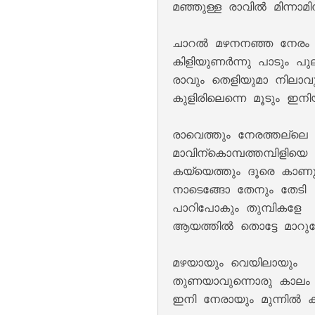
മഞ്ഞുള്ള രാവിൽ മിന്നാമിന്
ചാറൽ മഴനനഞ്ഞ നേരം 
കിളിയുണർന്നു പാടും പു
രാവും തെളിയുമാ നിലാവു
കുളിരിലെന്നെ മൂടും ഇനി
Keli Vipinam Vija
രാവെത്തും നേരത്തല്ലെ 
മാവിന്കൊമ്പത്തമ്പിളിയെ 

കയ്യെത്തും ദൂരെ കാണുന
നാടെങ്ങോ തേനും തേടി 

പാറിപോകും തുമ്പികളേ 

ആയത്തിൽ തൊട്ടേ മാറുന്
മഴയായും വെയിലായും 

തുണയാവുന്നൊരു കാലം 
Mohikkum Neelmiz
ഇനി നേരായും മുന്നിൽ 