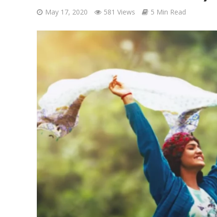
May 17, 2020
581 Views
5 Min Read
Ponni Nadhi Lyrics
Alakadal Lyrics – 