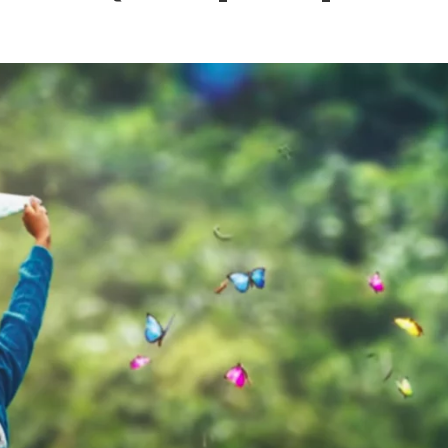
 – Ponniyin Selvan: I [2022]
Ponniyin Selvan: I [2022]