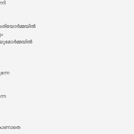
നി 



ലരിയോർമ്മയിൽ 

ം 

യുമോർമ്മയിൽ 

nam Lyrics – Maanthrikam [1995]


്നേ 

നേ 



hiyode Lyrics – Maanthrikam [1995]
കാണാതെ  
