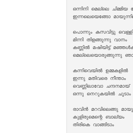
ഒന്നിനി മെല്ലെ ചിമ്മിയ 
ഇന്നലെയെങ്ങോ മായുന്നില
പൊന്നും കസവിട്ടു വെള്ളി
മിന്നി തിളങ്ങുന്നു വാനം 

കണ്ണിൽ മഷിയിട്ട് മഞ്ഞൾക്ക
മെല്ലെയൊരുങ്ങുന്നു ഞാ
Moham Kondu Njan
കന്നിവെയിൽ ഉമ്മകളിൽ 

ഇന്നു മതിവരെ നീന്താം 

വെണ്ണിലാവോ ചന്ദനമായ് 

ഒന്നു നെറുകയിൽ ചൂടാം 
രാവിൻ മറവിലെങ്ങു മായും
കുളിരുമെന്റെ ബാല്യം 

തിരികെ വാങ്ങിടാം 
