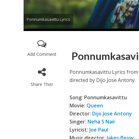
Ponnumkasavittu Lyrics
Ponnumkasavit
Add Comment
Enthanithu Engott
Ponnumkasavittu Lyrics from
directed by Dijo Jose Antony.
Share This!
Song: Ponnumkasavittu
Movie:
Queen
Director:
Dijo Jose Antony
Singer:
Neha S Nair
Lyricist:
Joe Paul
Music director:
Jakes Bejoy