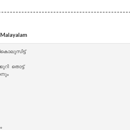
 – Oru Thekkan Thallu Case [2022]
n Malayalam
കൊലുസിട്ട് 

ുറി തൊട്ട് 

നും 

nde Lyrics – Sita Ramam [2022]


 
