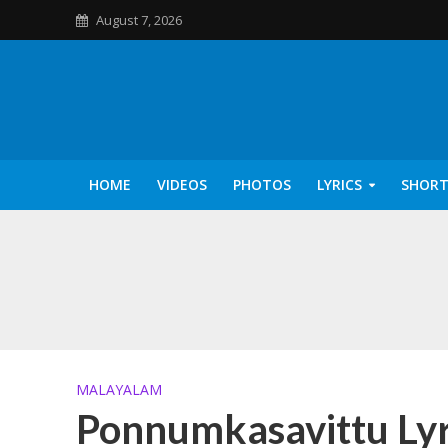
August 7, 2026
HOME
VIDEOS
PHOTOS
LYRICS
SHORT
Kannilu Kannilu Ly
MALAYALAM
Ponnumkasavittu Lyr