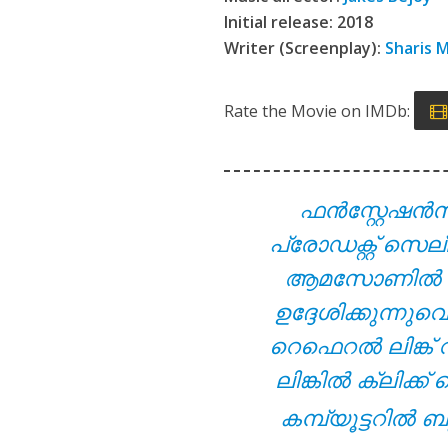
Viral Thodathe L
Initial release: 2018
Writer (Screenplay):
Sharis
Rate the Movie on IMDb:
ഫൻസ്റ്റേഷൻ
പ്രോഡക്റ്റ് സെല
Aanandamo Lyrics
ആമസോണിൽ നിന്ന
ഉദ്ദേശിക്കുന്ന
റെഫെറൽ ലിങ്ക് 
ലിങ്കിൽ ക്ലിക
കമ്പ്യൂട്ടറിൽ ബു