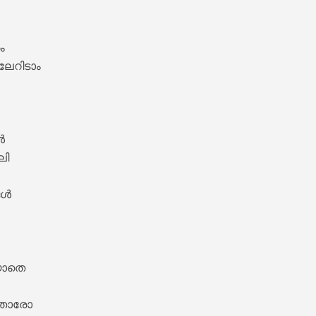
 

േറിടാം 

ics – Sita Ramam [2022]


 

ി 

ൾ 

m Lyrics – Jalolsavam [2004]
യാതെ 

നതാരോ 
