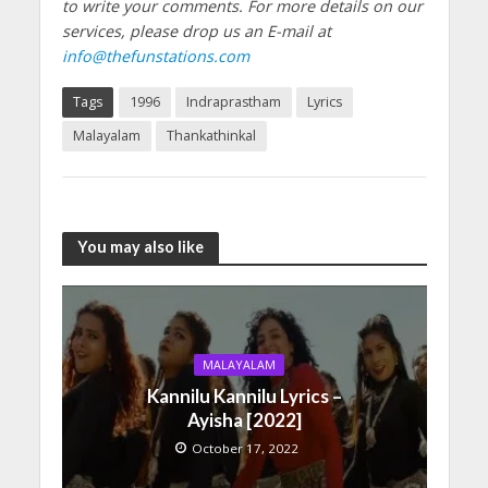
to write your comments.
For more details on our
services, please drop us an E-mail at
info@thefunstations.com
Tags
1996
Indraprastham
Lyrics
Malayalam
Thankathinkal
You may also like
MALAYALAM
Kannilu Kannilu Lyrics –
Ayisha [2022]
October 17, 2022