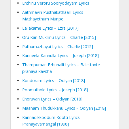
Enthinu Veroru Sooryodayam Lyrics
Aathmavin Pusthakathaalil Lyrics –
Mazhayethum Munpe
Lailakame Lyrics – Ezra [2017]
Oru Kari Mukilinu Lyrics – Charlie [2015]
Puthumazhayai Lyrics – Charlie [2015]
Karineela Kannulla Lyrics – Joseph [2018]
Thampuraan Ezhunalli Lyrics – Balettante
pranaya kavitha
Kondoram Lyrics – Odiyan [2018]
Poomuthole Lyrics – Joseph [2018]
Enoruvan Lyrics – Odiyan [2018]
Maanam Thudukkanu Lyrics – Odiyan [2018]
Kannadikkoodum Kootti Lyrics –
Pranayavarnangal [1998]