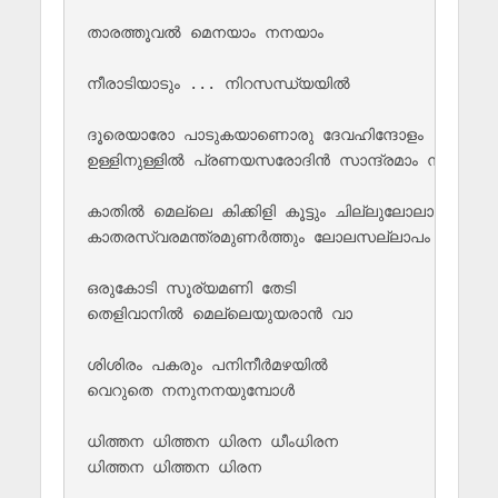
താരത്തൂവല്‍ മെനയാം നനയാം

നീരാടിയാടും ... നിറസന്ധ്യയില്‍

ദൂരെയാരോ പാടുകയാണൊരു ദേവഹിന്ദോളം

ഉള്ളിനുള്ളില്‍ പ്രണയസരോദിന്‍ സാന്ദ്രമാം നാദം

കാതില്‍ മെല്ലെ കിക്കിളി കൂട്ടും ചില്ലുലോലാക്കില്‍

കാതരസ്വരമന്ത്രമുണര്‍ത്തും ലോലസല്ലാപം

ഒരുകോടി സൂര്യമണി തേടി 

തെളിവാനില്‍ മെല്ലെയുയരാന്‍ വാ

ശിശിരം പകരും പനിനീര്‍മഴയില്‍ 

വെറുതെ നനുനനയുമ്പോള്‍

ധിത്തന ധിത്തന ധിരന ധീംധിരന 

ധിത്തന ധിത്തന ധിരന 
