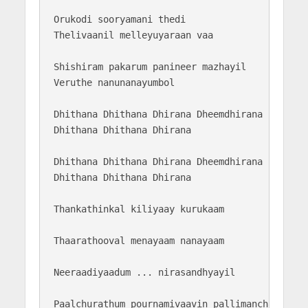
Orukodi sooryamani thedi 

Thelivaanil melleyuyaraan vaa

Shishiram pakarum panineer mazhayil 

Veruthe nanunanayumbol

Dhithana Dhithana Dhirana Dheemdhirana 

Dhithana Dhithana Dhirana 

Dhithana Dhithana Dhirana Dheemdhirana 

Dhithana Dhithana Dhirana 

Thankathinkal kiliyaay kurukaam

Thaarathooval menayaam nanayaam

Neeraadiyaadum ... nirasandhyayil

Paalchurathum pournamivaavin pallimanchathil
