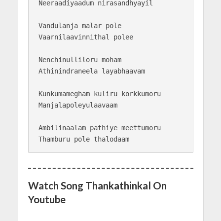
Neeraadiyaadum nirasandhyayil

Vandulanja malar pole

Vaarnilaavinnithal polee

Nenchinulliloru moham

Athinindraneela layabhaavam

Kunkumamegham kuliru korkkumoru

Manjalapoleyulaavaam

Ambilinaalam pathiye meettumoru

Watch Song Thankathinkal On
Youtube