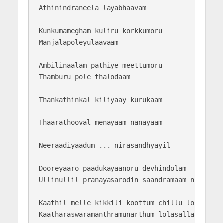
Athinindraneela layabhaavam

Kunkumamegham kuliru korkkumoru

Manjalapoleyulaavaam

Ambilinaalam pathiye meettumoru

Thamburu pole thalodaam

Thankathinkal kiliyaay kurukaam

Thaarathooval menayaam nanayaam

Neeraadiyaadum ... nirasandhyayil

Dooreyaaro paadukayaanoru devhindolam

Ullinullil pranayasarodin saandramaam naadam

Kaathil melle kikkili koottum chillu lolaakkil

Kaatharaswaramanthramunarthum lolasallaapam
