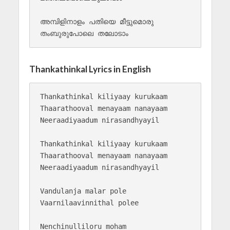
അമ്പിളിനാളം പതിയെ മീട്ടുമൊരു

Thankathinkal Lyrics in English
Thankathinkal kiliyaay kurukaam

Thaarathooval menayaam nanayaam

Neeraadiyaadum nirasandhyayil

Thankathinkal kiliyaay kurukaam

Thaarathooval menayaam nanayaam

Neeraadiyaadum nirasandhyayil

Vandulanja malar pole

Vaarnilaavinnithal polee

Nenchinulliloru moham
