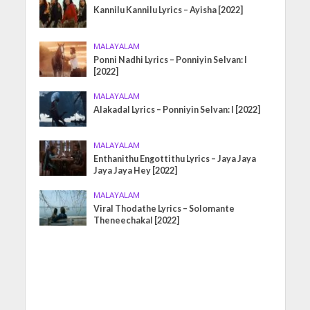
Kannilu Kannilu Lyrics – Ayisha [2022]
MALAYALAM
Ponni Nadhi Lyrics – Ponniyin Selvan: I
[2022]
MALAYALAM
Alakadal Lyrics – Ponniyin Selvan: I [2022]
MALAYALAM
Enthanithu Engottithu Lyrics – Jaya Jaya
Jaya Jaya Hey [2022]
MALAYALAM
Viral Thodathe Lyrics – Solomante
Theneechakal [2022]