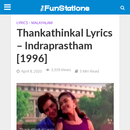
LYRICS
•
MALAYALAM
Thankathinkal Lyrics
– Indraprastham
[1996]
3,339 Views
April 8, 2020
5 Min Read
Thankathinkal Lyrics