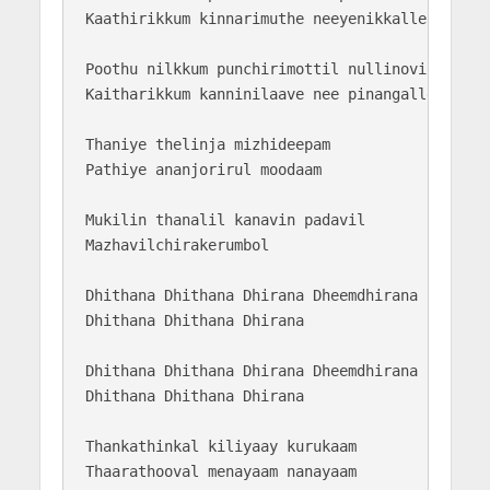
Kaathirikkum kinnarimuthe neeyenikkalle

Poothu nilkkum punchirimottil nullinovikkaan

Kaitharikkum kanninilaave nee pinangalle

Thaniye thelinja mizhideepam 

Pathiye ananjorirul moodaam

Mukilin thanalil kanavin padavil 

Mazhavilchirakerumbol

Dhithana Dhithana Dhirana Dheemdhirana 

Dhithana Dhithana Dhirana 

Dhithana Dhithana Dhirana Dheemdhirana 

Dhithana Dhithana Dhirana 

Thankathinkal kiliyaay kurukaam

Thaarathooval menayaam nanayaam
