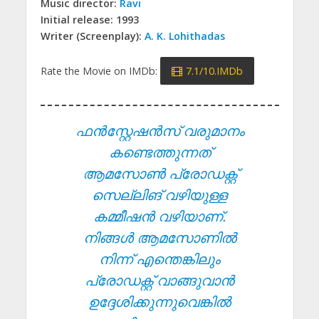
Music director:
Ravi
Initial release: 1993
Writer (Screenplay):
A. K. Lohithadas
Rate the Movie on IMDb:
7.1/10.IMDb
ഫൻസ്റ്റേഷൻസ് വരുമാനം
കണ്ടെത്തുന്നത്
ആമസോൺ പ്രോഡക്റ്റ്
സെല്ലിങ് വഴിയുള്ള
കമ്മീഷൻ വഴിയാണ്.
നിങ്ങൾ ആമസോണിൽ
നിന്ന് എന്തെങ്കിലും
പ്രോഡക്റ്റ് വാങ്ങുവാൻ
ഉദ്ദേശിക്കുന്നുവെങ്കിൽ