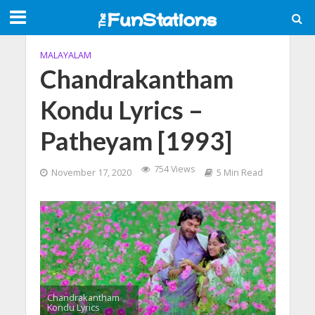
MALAYALAM
Chandrakantham
Kondu Lyrics –
Patheyam [1993]
754 Views
November 17, 2020
5 Min Read
Chandrakantham
Kondu Lyrics