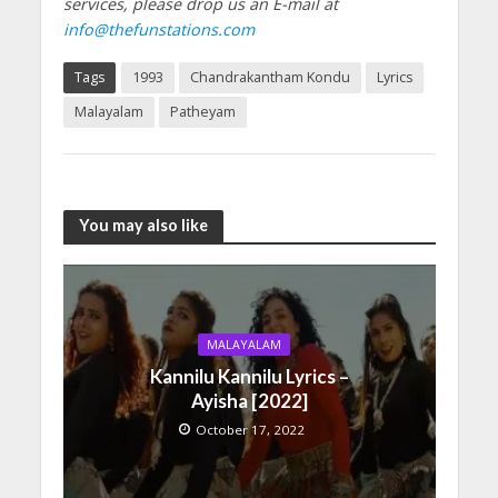
services, please drop us an E-mail at
info@thefunstations.com
Tags
1993
Chandrakantham Kondu
Lyrics
Malayalam
Patheyam
You may also like
MALAYALAM
Kannilu Kannilu Lyrics –
Ayisha [2022]
October 17, 2022