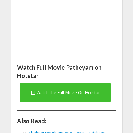
Watch Full Movie Patheyam on
Hotstar
Watch the Full Movie On Hotstar
Also Read:
Shehnai moolunnunde Lyrics – Edakkad