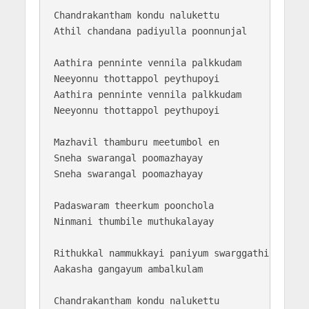
Chandrakantham kondu nalukettu 

Athil chandana padiyulla poonnunjal

Aathira penninte vennila palkkudam 

Neeyonnu thottappol peythupoyi

Aathira penninte vennila palkkudam 

Neeyonnu thottappol peythupoyi

Mazhavil thamburu meetumbol en 

Sneha swarangal poomazhayay

Sneha swarangal poomazhayay

Padaswaram theerkum poonchola 

Ninmani thumbile muthukalayay

Rithukkal nammukkayi paniyum swarggathil 

Aakasha gangayum ambalkulam

Chandrakantham kondu nalukettu 
