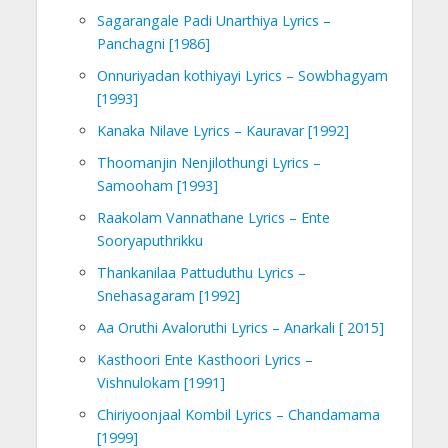
Sagarangale Padi Unarthiya Lyrics –
Panchagni [1986]
Onnuriyadan kothiyayi Lyrics – Sowbhagyam
[1993]
Kanaka Nilave Lyrics – Kauravar [1992]
Thoomanjin Nenjilothungi Lyrics –
Samooham [1993]
Raakolam Vannathane Lyrics – Ente
Sooryaputhrikku
Thankanilaa Pattuduthu Lyrics –
Snehasagaram [1992]
Aa Oruthi Avaloruthi Lyrics – Anarkali [ 2015]
Kasthoori Ente Kasthoori Lyrics –
Vishnulokam [1991]
Chiriyoonjaal Kombil Lyrics – Chandamama
[1999]