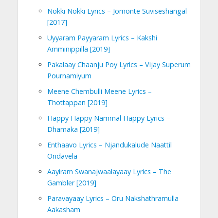
Nokki Nokki Lyrics – Jomonte Suviseshangal
[2017]
Uyyaram Payyaram Lyrics – Kakshi
Amminippilla [2019]
Pakalaay Chaanju Poy Lyrics – Vijay Superum
Pournamiyum
Meene Chembulli Meene Lyrics –
Thottappan [2019]
Happy Happy Nammal Happy Lyrics –
Dhamaka [2019]
Enthaavo Lyrics – Njandukalude Naattil
Oridavela
Aayiram Swanajwaalayaay Lyrics – The
Gambler [2019]
Paravayaay Lyrics – Oru Nakshathramulla
Aakasham