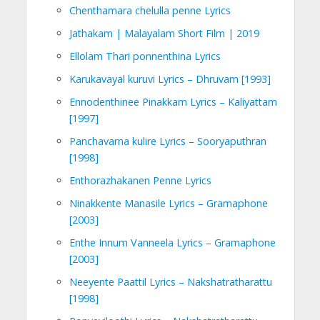
Chenthamara chelulla penne Lyrics
Jathakam | Malayalam Short Film | 2019
Ellolam Thari ponnenthina Lyrics
Karukavayal kuruvi Lyrics – Dhruvam [1993]
Ennodenthinee Pinakkam Lyrics – Kaliyattam
[1997]
Panchavarna kulire Lyrics – Sooryaputhran
[1998]
Enthorazhakanen Penne Lyrics
Ninakkente Manasile Lyrics – Gramaphone
[2003]
Enthe Innum Vanneela Lyrics – Gramaphone
[2003]
Neeyente Paattil Lyrics – Nakshatratharattu
[1998]