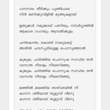
പാദസരം തീർക്കും പൂഞ്ചോല

നിൻ മണിക്കുമ്പിളിൽ മുത്തുകളായ്

ഋതുക്കൾ നമുക്കായ് പണിയും സ്വർഗ്ഗത്തിൽ

ആകാശ ഗംഗയും ആമ്പൽക്കുളം 

ചന്ദ്രകാന്തം കൊണ്ട് നാലുകെട്ട്

അതിൽ ചന്ദനപ്പടിയുള്ള പൊന്നൂഞ്ഞാൽ

കുങ്കുമം ചാർത്തിയ പൊന്നുഷ സന്ധ്യ തൻ

വാസന്ത നീരാളം നീയണിഞ്ഞു 

കുങ്കുമം ചാർത്തിയ പൊന്നുഷ സന്ധ്യ തൻ

വാസന്ത നീരാളം നീയണിഞ്ഞു

മഞ്ഞിൽ മയങ്ങിയ താഴ്വരയിൽ നീ

കാനന ശ്രീയായ് തുളുമ്പി വീണു 

കാനന ശ്രീയായ് തുളുമ്പി വീണു 
