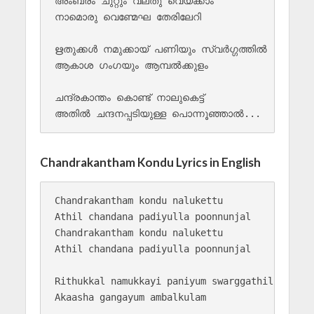
അംബരം ചുറ്റും വലതു വെയ്ക്കാം

നാമൊരു വെണ്മേഘ തേരിലേറി

ഋതുക്കൾ നമുക്കായ് പണിയും സ്വർഗ്ഗത്തിൽ

ആകാശ ഗംഗയും ആമ്പൽക്കുളം 

ചന്ദ്രകാന്തം കൊണ്ട് നാലുകെട്ട്

Chandrakantham Kondu Lyrics in English
Chandrakantham kondu nalukettu 

Athil chandana padiyulla poonnunjal

Chandrakantham kondu nalukettu 

Athil chandana padiyulla poonnunjal

Rithukkal namukkayi paniyum swarggathil 

Akaasha gangayum ambalkulam
