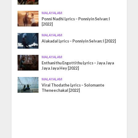
MALAYALAM
Ponni Nadhi Lyrics – Ponniyin Selvan: I
[2022]
MALAYALAM
Alakadal Lyrics – Ponniyin Selvan: I [2022]
MALAYALAM
Enthanithu Engottithu Lyrics – Jaya Jaya
Jaya Jaya Hey [2022]
MALAYALAM
Viral Thodathe Lyrics – Solomante
Theneechakal [2022]