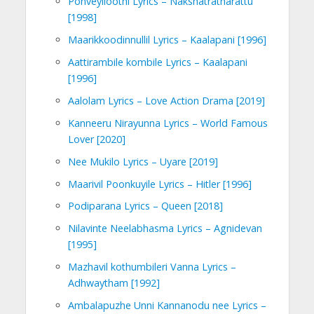
Ponveyiloothi Lyrics – Nakshatratharattu
[1998]
Maarikkoodinnullil Lyrics – Kaalapani [1996]
Aattirambile kombile Lyrics – Kaalapani
[1996]
Aalolam Lyrics – Love Action Drama [2019]
Kanneeru Nirayunna Lyrics – World Famous
Lover [2020]
Nee Mukilo Lyrics – Uyare [2019]
Maarivil Poonkuyile Lyrics – Hitler [1996]
Podiparana Lyrics – Queen [2018]
Nilavinte Neelabhasma Lyrics – Agnidevan
[1995]
Mazhavil kothumbileri Vanna Lyrics –
Adhwaytham [1992]
Ambalapuzhe Unni Kannanodu nee Lyrics –