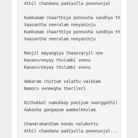
Athil chandana padiyulla poonnunjal

Kumkumam chaarthiya ponnusha sandhya than 

Vaasantha neeralam neeyaninju

Kumkumam chaarthiya ponnusha sandhya than 

Vaasantha neeralam neeyaninju 

Manjil mayangiya thaazvaryil nee 

Kanansreeyay thulumbi veenu

Kanansreeyay thulumbi veenu 

Ambaram chuttum valathu vaikkam 

Namoru venmegha therileri

Rithukkal namukkay paniyum swarggathil 

Aakasha gangayum aambalkkulam

Chandrakantham kondu nalukettu 
