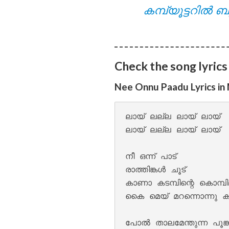
കമ്പ്യൂട്ടറിൽ ബു
Pathirayil Lyrics
Check the song lyrics
Nee Onnu Paadu Lyrics in
ലായ് ലല്ല ലായ് ലായ്

ലായ് ലല്ല ലായ് ലായ്

നീ ഒന്ന് പാട് 

Pen Poove Thenva
രാത്തിങ്കൾ ചൂട് 

കാണാ കടമ്പിന്റെ കൊമ്പില
കൈ മെയ് മറന്നൊന്നു കൂ
പോൽ താലമേന്തുന്ന പൂങ്ക