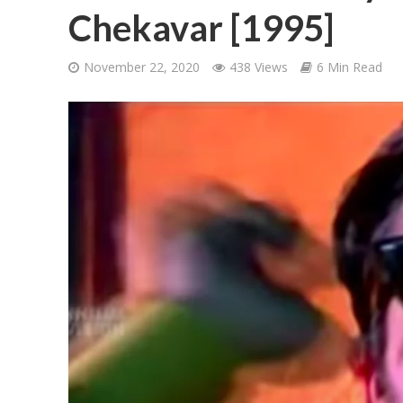
Chekavar [1995]
November 22, 2020
438 Views
6 Min Read
Ponni Nadhi Lyrics
Alakadal Lyrics – 