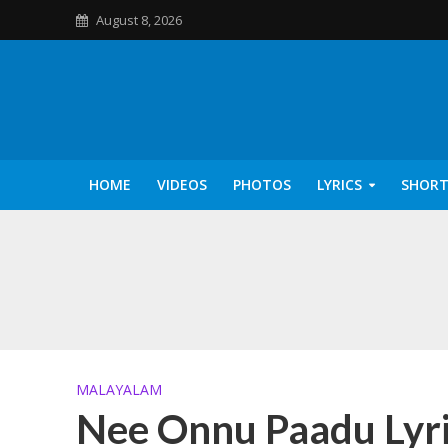
August 8, 2026
HOME
VIDEOS
PHOTOS
LYRICS
SHORT
Kannilu Kannilu Ly
MALAYALAM
Nee Onnu Paadu Lyri