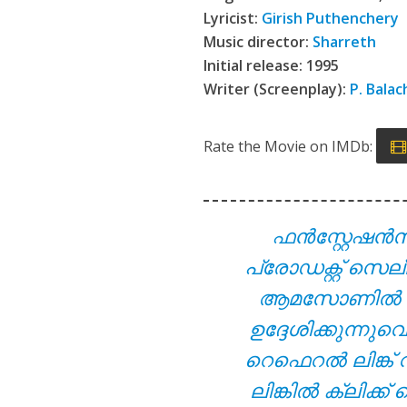
Viral Thodathe L
Lyricist:
Girish Puthenchery
Music director:
Sharreth
Initial release: 1995
Writer (Screenplay):
P. Bala
Rate the Movie on IMDb:
ഫൻസ്റ്റേഷൻ
Aanandamo Lyrics
പ്രോഡക്റ്റ് സെല
ആമസോണിൽ നിന്ന
ഉദ്ദേശിക്കുന്ന
റെഫെറൽ ലിങ്ക് 
ലിങ്കിൽ ക്ലിക