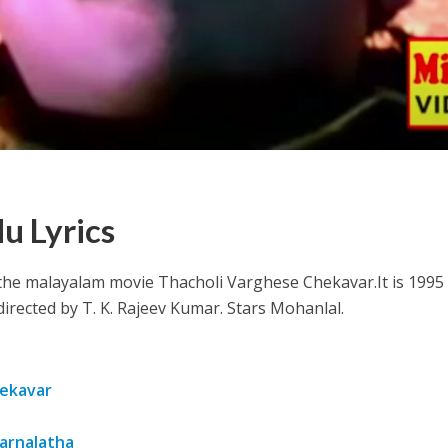
ithu Lyrics – Jaya Jaya Jaya Jaya Hey [2022]
u Lyrics
the malayalam movie Thacholi Varghese Chekavar.
It is 1995
 directed by T. K. Rajeev Kumar. Stars Mohanlal.
hekavar
arnalatha