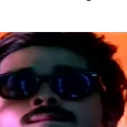
 – Ponniyin Selvan: I [2022]
Ponniyin Selvan: I [2022]