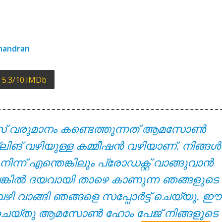
yrics – Solomante Theneechakal [2022]
chandran
5.3/10.IMDb
സ് വരുമാനം കണ്ടെത്തുന്നത് ആമസോൺ
 – Solomante Theneechakal [2022]
്ലിങ് വഴിയുള്ള കമ്മീഷൻ വഴിയാണ്. നിങ്ങൾ
് എന്തെങ്കിലും പ്രോഡക്റ്റ് വാങ്ങുവാൻ
ുവെങ്കിൽ ദയവായി താഴെ കാണുന്ന ഞങ്ങളുടെ
വഴി വാങ്ങി ഞങ്ങളെ സപ്പോർട്ട് ചെയ്യൂ. ഈ
്ക് ചെയ്തു ആമസോൺ ഹോം പേജ് നിങ്ങളുടെ