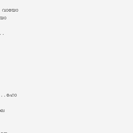
വായോ 

യോ 

.

nam Lyrics – Maanthrikam [1995]
ൽ...ഹോ

െ 

hiyode Lyrics – Maanthrikam [1995]