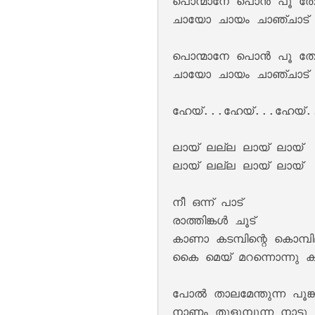
പൊന്മാനേ പൊൻ പൂ തേ
ചായോ ചായം ചാഞ്ചാട് 
പൊന്മാനേ പൊൻ പൂ തേ
ചായോ ചായം ചാഞ്ചാട് 
ഹേയ്...ഹേയ്...ഹേയ്..
ലായ് ലല്ല ലായ് ലായ്

Moham Kondu Njan
ലായ് ലല്ല ലായ് ലായ്

നീ ഒന്ന് പാട് 

രാത്തിങ്കൾ ചൂട് 

കാണാ കടമ്പിന്റെ കൊമ്പില
കൈ മെയ് മറന്നൊന്നു കൂ
പോൽ താലമേന്തുന്ന പൂങ്ക
നാണം തുളുമ്പുന്ന നാട്ട