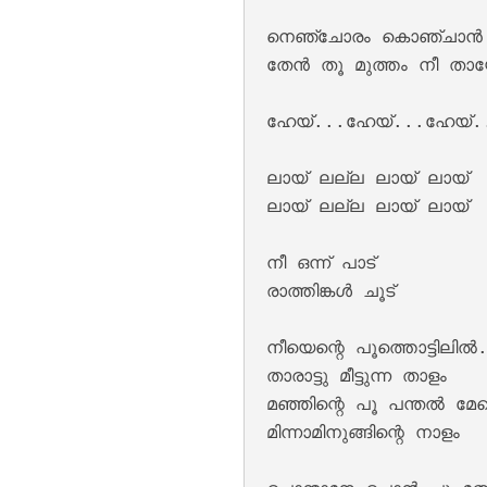
നെഞ്ചോരം കൊഞ്ചാൻ 
തേൻ തൂ മുത്തം നീ താ
ഹേയ്...ഹേയ്...ഹേയ്..
ലായ് ലല്ല ലായ് ലായ്

Keli Vipinam Vija
ലായ് ലല്ല ലായ് ലായ്

നീ ഒന്ന് പാട് 

രാത്തിങ്കൾ ചൂട് 

നീയെന്റെ പൂത്തൊട്ടിലി
താരാട്ടു മീട്ടുന്ന താളം 

മഞ്ഞിന്റെ പൂ പന്തൽ മേല
മിന്നാമിനുങ്ങിന്റെ നാളം 

Mohikkum Neelmiz