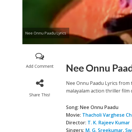
Nee Onnu Paadu Lyrics
Enthanithu Engott
Nee Onnu Paad
Add Comment
Nee Onnu Paadu Lyrics from 
malayalam action thriller film
Share This!
Song: Nee Onnu Paadu
Movie:
Thacholi Varghese C
Director:
T. K. Rajeev Kumar
Singers:
M. G. Sreekumar
,
Sw