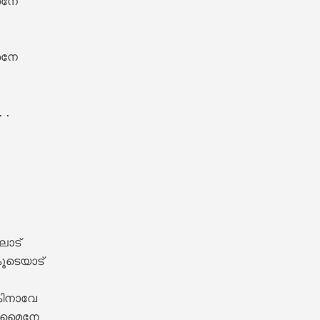
നേ 



നേ 



.

 Lyrics – Sesham Kazhchayil [1983]
ാട് 

ടെയാട് 

ിനാവേ 

ു മൈനേ 
