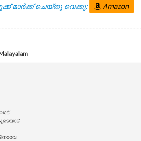
ക്ക് മാർക്ക് ചെയ്തു വെക്കൂ:
Amazon
 – Oru Thekkan Thallu Case [2022]
 Malayalam
nde Lyrics – Sita Ramam [2022]
ാട് 

ടെയാട് 

ിനാവേ 
