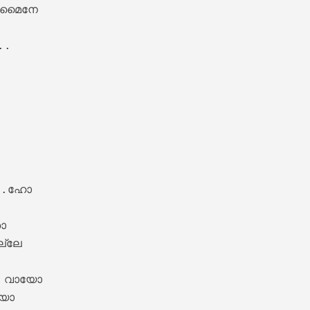
ു മൈനേ 

.

ics – Sita Ramam [2022]
..ഹോ

 

്ലേ 

m Lyrics – Jalolsavam [2004]
വായോ 

യോ 
