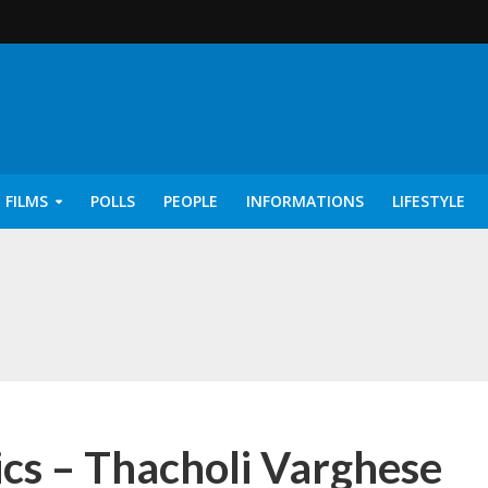
 FILMS
POLLS
PEOPLE
INFORMATIONS
LIFESTYLE
rics – Ayisha [2022]
cs – Thacholi Varghese