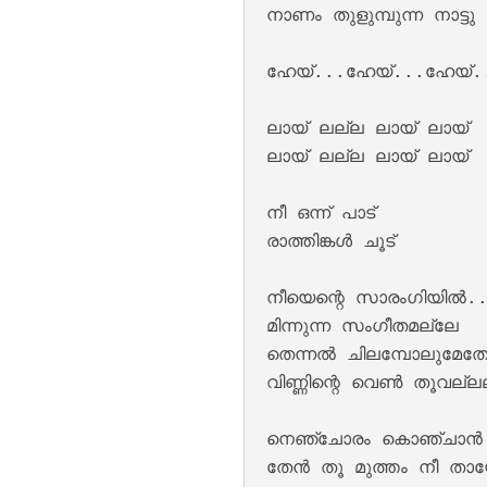
നാണം തുളുമ്പുന്ന നാട്ട
ഹേയ്...ഹേയ്...ഹേയ്..
ലായ് ലല്ല ലായ് ലായ്

Kannil Kannil Lyr
ലായ് ലല്ല ലായ് ലായ്

നീ ഒന്ന് പാട് 

രാത്തിങ്കൾ ചൂട് 

നീയെന്റെ സാരംഗിയിൽ.
മിന്നുന്ന സംഗീതമല്ലേ 

തെന്നൽ ചിലമ്പോലുമേതോ
വിണ്ണിന്റെ വെൺ തൂവല്ലല
Kulirillam Vaazhu
നെഞ്ചോരം കൊഞ്ചാൻ 
തേൻ തൂ മുത്തം നീ താ