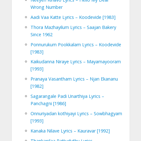
Wrong Number
Aadi Vaa Katte Lyrics – Koodevide [1983]
Thora Mazhayilum Lyrics – Saajan Bakery
Since 1962
Ponnurukum Pookkalam Lyrics – Koodevide
[1983]
Kaikudanna Niraye Lyrics – Mayamayooram
[1993]
Pranaya Vasantham Lyrics – Njan Ekananu
[1982]
Sagarangale Padi Unarthiya Lyrics –
Panchagni [1986]
Onnuriyadan kothiyayi Lyrics – Sowbhagyam
[1993]
Kanaka Nilave Lyrics – Kauravar [1992]
Thankanilaa Pattuduthu Lyrics –