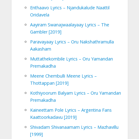
Enthaavo Lyrics – Njandukalude Naattil
Oridavela
Aayiram Swanajwaalayaay Lyrics – The
Gambler [2019]
Paravayaay Lyrics – Oru Nakshathramulla
Aakasham
Muttathekombile Lyrics – Oru Yamandan
Premakadha
Meene Chembulli Meene Lyrics –
Thottappan [2019]
Kothiyoorum Balyam Lyrics – Oru Yamandan
Premakadha
Kaineettam Pole Lyrics – Argentina Fans
Kaattoorkadavu [2019]
Shivadam Shivanaamam Lyrics – Mazhavillu
[1999]