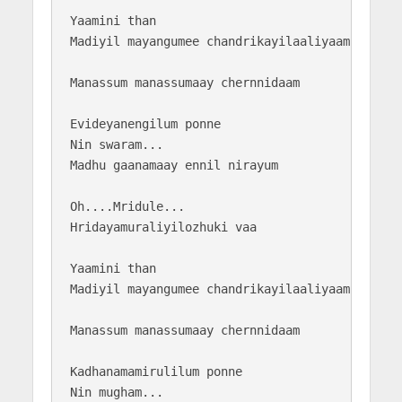
Yaamini than

Madiyil mayangumee chandrikayilaaliyaam

Manassum manassumaay chernnidaam

Evideyanengilum ponne

Nin swaram...

Madhu gaanamaay ennil nirayum

Oh....Mridule... 

Hridayamuraliyilozhuki vaa

Yaamini than

Madiyil mayangumee chandrikayilaaliyaam

Manassum manassumaay chernnidaam

Kadhanamamirulilum ponne

Nin mugham...
