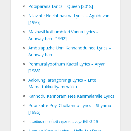
Podiparana Lyrics – Queen [2018]
Nilavinte Neelabhasma Lyrics – Agnidevan
[1995]
Mazhavil kothumbileri Vanna Lyrics –
Adhwaytham [1992]
Ambalapuzhe Unni Kannanodu nee Lyrics –
Adhwaytham
Ponmuraliyoothum Kaattil Lyrics – Aryan
[1988]
Aalorungi arangorungi Lyrics – Ente
Mamattukkuttiyammakku
Kannodu Kannoram Nee Kanimalaralle Lyrics
Poonkatte Poyi Chollaamo Lyrics – Shyama
[1986]
ചെര്‍ണോബില്‍ ദുരന്തം: ഏപ്രില്‍ 26
Neeyen Kinavo Lyrics – Hello My Dear