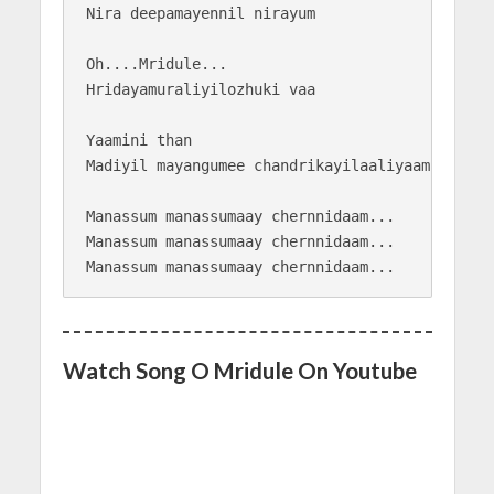
Nira deepamayennil nirayum

Oh....Mridule... 

Hridayamuraliyilozhuki vaa

Yaamini than

Madiyil mayangumee chandrikayilaaliyaam

Manassum manassumaay chernnidaam...

Manassum manassumaay chernnidaam...

Watch Song O Mridule On Youtube