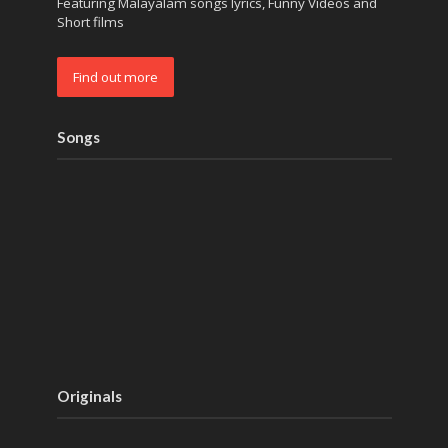
Featuring Malayalam songs lyrics, Funny Videos and
Short films
Find out more
Songs
Originals