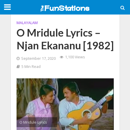
MALAYALAM
O Mridule Lyrics –
Njan Ekananu [1982]
1,100 Views
September 17, 2020
5 Min Read
O Mridule Lyrics