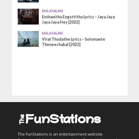
MALAYALAM
Enthanithu Engottithu Lyrics – Jaya Jaya
Jaya Jaya Hey [2022]
MALAYALAM
Viral Thodathe Lyrics – Solomante
Theneechakal [2022]
The FunStations is an entertainment website.