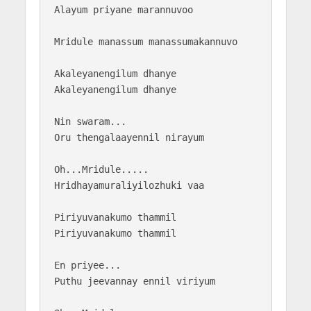
Alayum priyane marannuvoo

Mridule manassum manassumakannuvo

Akaleyanengilum dhanye

Akaleyanengilum dhanye

Nin swaram...

Oru thengalaayennil nirayum

Oh...Mridule.....

Hridhayamuraliyilozhuki vaa

Piriyuvanakumo thammil

Piriyuvanakumo thammil

En priyee...

Puthu jeevannay ennil viriyum 
