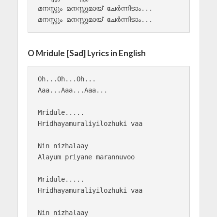
മനസ്സും മനസ്സുമായ് ചേർന്നിടാം...

O Mridule [Sad] Lyrics in English
Oh...Oh...Oh...

Aaa...Aaa...Aaa...

Mridule.....

Hridhayamuraliyilozhuki vaa

Nin nizhalaay

Alayum priyane marannuvoo

Mridule.....

Hridhayamuraliyilozhuki vaa

Nin nizhalaay
