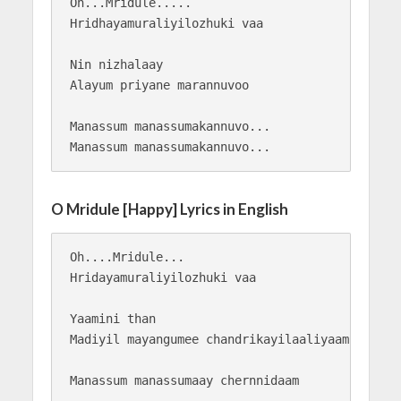
Oh...Mridule.....

Hridhayamuraliyilozhuki vaa

Nin nizhalaay

Alayum priyane marannuvoo

Manassum manassumakannuvo...

O Mridule [Happy] Lyrics in English
Oh....Mridule... 

Hridayamuraliyilozhuki vaa

Yaamini than

Madiyil mayangumee chandrikayilaaliyaam

Manassum manassumaay chernnidaam
