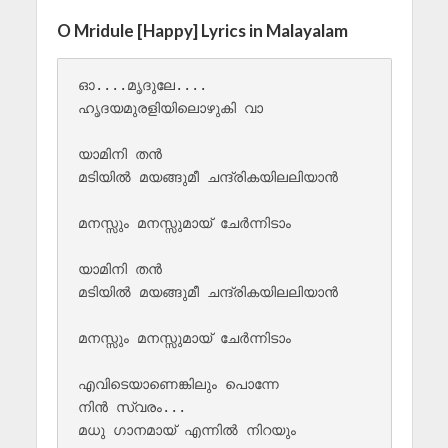
O Mridule [Happy] Lyrics in Malayalam
ഓ....മൃദുലേ....

ഹൃദയമുരളിയിലൊഴുകി വാ 

യാമിനി തൻ 

മടിയിൽ മയങ്ങുമീ ചന്ദ്രികയിലലിയാൻ 

മനസ്സും മനസ്സുമായ് ചേർന്നിടാം 

യാമിനി തൻ 

മടിയിൽ മയങ്ങുമീ ചന്ദ്രികയിലലിയാൻ 

മനസ്സും മനസ്സുമായ് ചേർന്നിടാം 

എവിടെയാണെങ്കിലും പൊന്നേ 

നിൻ സ്വരം...

മധു ഗാനമായ് എന്നിൽ നിറയും 
