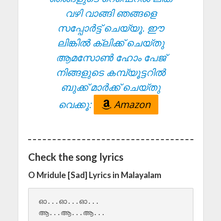
വഴി വാങ്ങി ഞങ്ങളെ
സപ്പോർട്ട് ചെയ്യൂ. ഈ
ലിങ്കിൽ ക്ലിക്ക് ചെയ്തു
ആമസോൺ ഹോം പേജ്
നിങ്ങളുടെ കമ്പ്യൂട്ടറിൽ
ബുക്ക് മാർക്ക് ചെയ്തു
വെക്കൂ:
Amazon
Check the song lyrics
O Mridule [Sad] Lyrics in Malayalam
ഓ...ഓ...ഓ...

ആ...ആ...ആ...
