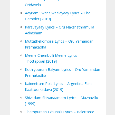
Oridavela
Aayiram Swanajwaalayaay Lyrics – The
Gambler [2019]
Paravayaay Lyrics – Oru Nakshathramulla
Aakasham
Muttathekombile Lyrics – Oru Yamandan
Premakadha
Meene Chembulli Meene Lyrics –
Thottappan [2019]
Kothiyoorum Balyam Lyrics – Oru Yamandan
Premakadha
Kaineettam Pole Lyrics – Argentina Fans
Kaattoorkadavu [2019]
Shivadam Shivanaamam Lyrics – Mazhavillu
[1999]
Thampuraan Ezhunalli Lyrics – Balettante