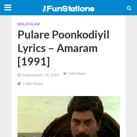
MALAYALAM
Pulare Poonkodiyil
Lyrics – Amaram
[1991]
549 Views
September 19, 2020
5 Min Read