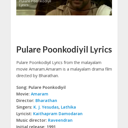
Pulare Poonkodiyil
Lyrics
Pulare Poonkodiyil Lyrics
Pulare Poonkodiyil Lyrics from the malayalam
movie Amaram.
Amaram is a malayalam drama film
directed by Bharathan.
Song: Pulare Poonkodiyil
Movie:
Amaram
Director:
Bharathan
Singers:
K. J. Yesudas
,
Lathika
Lyricist:
Kaithapram Damodaran
Music director:
Raveendran
Initial release: 1991