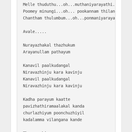
Melle thuduthu...oh...muthaniyarayathi...oh...

Poomey minungi...oh... pookannam thilangi...oh.
Chantham thulumbum...oh...ponmaniyarayathi

Avale.....

Nurayazhakal thazhukum

Arayanullam pathayum

Kanavil paalkudangal

Niravazhinju kara kavinju

Kanavil paalkudangal

Niravazhinju kara kavinju

Kadha parayum kaatte

pavizhathiramaalakal kanda

churlazhiyum poonchuzhiyil

kadalamma vilangana kande
