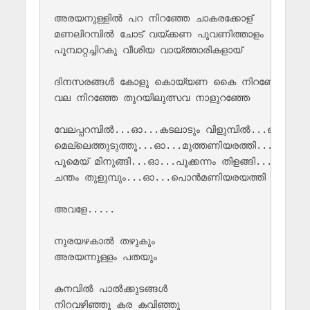
അരയനുള്ളില്‍ പറ നിറഞ്ഞേ ചാകരക്കോള്

മണലിറമ്പില്‍ ചോട് വയ്ക്കണ പൂവണിത്താളം

പൂമ്പാറ്റച്ചിറകു വീശിയ വായ്ത്താരികളായ്

ദിനസരങ്ങള്‍ കോളു കൊയ്യണ കൈ നിറഞ്ഞേരം

വല നിറഞ്ഞേ തുറയിലുത്സവ നാളുറഞ്ഞേ

വേലപ്പറമ്പില്‍...ഓ...കടലാടും വിളുമ്പില്‍...ഓ...

മെല്ലെത്തുടുത്തൂ...ഓ...മുത്തണിയരത്തി...ഓ...

പൂമെയ് മിനുങ്ങി...ഓ...പൂക്കന്നം തിളങ്ങി...ഓ...

ചന്തം തുളുമ്പും...ഓ...പൊന്‍‌മണിയരയത്തി

അവളേ.....

നുരയഴകാല്‍ തഴുകും 

അരയന്നുള്ളം പതയും

കനവില്‍ പാല്‍ക്കുടങ്ങള്‍ 

നിറവഴിഞ്ഞൂ കര കവിഞ്ഞൂ
