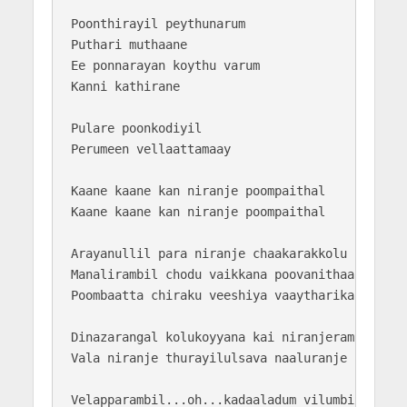
Poonthirayil peythunarum

Puthari muthaane

Ee ponnarayan koythu varum

Kanni kathirane

Pulare poonkodiyil

Perumeen vellaattamaay

Kaane kaane kan niranje poompaithal

Kaane kaane kan niranje poompaithal

Arayanullil para niranje chaakarakkolu

Manalirambil chodu vaikkana poovanithaalam

Poombaatta chiraku veeshiya vaaytharikalaay

Dinazarangal kolukoyyana kai niranjeram

Vala niranje thurayilulsava naaluranje

Velapparambil...oh...kadaaladum vilumbil...oh..