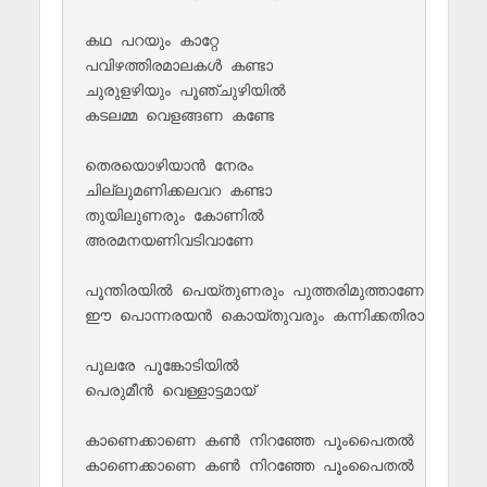
കഥ പറയും കാറ്റേ 

പവിഴത്തിരമാലകള്‍ കണ്ടാ

ചുരുളഴിയും പൂഞ്ചുഴിയില്‍

കടലമ്മ വെളങ്ങണ കണ്ടേ

തെരയൊഴിയാന്‍ നേരം 

ചില്ലുമണിക്കലവറ കണ്ടാ

തുയിലുണരും കോണില്‍ 

അരമനയണിവടിവാണേ

പൂന്തിരയില്‍ പെയ്തുണരും പുത്തരിമുത്താണേ

ഈ പൊന്നരയന്‍ കൊയ്തുവരും കന്നിക്കതിരാണേ

പുലരേ പൂങ്കോടിയില്‍ 

പെരുമീന്‍‌ വെള്ളാ‍ട്ടമായ്

കാണെക്കാണെ കണ്‍‌ നിറഞ്ഞേ പൂം‌പൈതല്‍

കാണെക്കാണെ കണ്‍‌ നിറഞ്ഞേ പൂം‌പൈതല്‍
