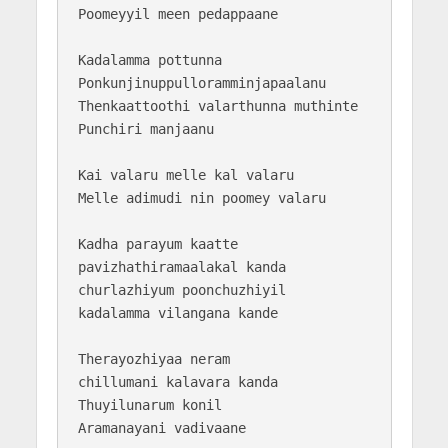
Poomeyyil meen pedappaane

Kadalamma pottunna

Ponkunjinuppulloramminjapaalanu

Thenkaattoothi valarthunna muthinte

Punchiri manjaanu

Kai valaru melle kal valaru 

Melle adimudi nin poomey valaru

Kadha parayum kaatte

pavizhathiramaalakal kanda

churlazhiyum poonchuzhiyil

kadalamma vilangana kande

Therayozhiyaa neram

chillumani kalavara kanda

Thuyilunarum konil

Aramanayani vadivaane
