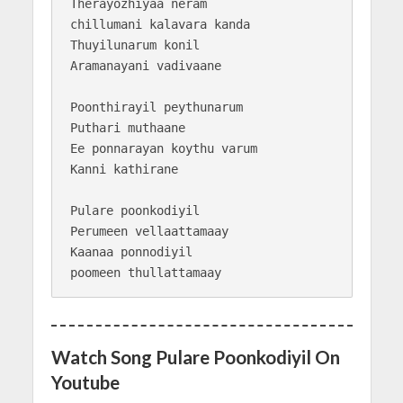
Therayozhiyaa neram

chillumani kalavara kanda

Thuyilunarum konil

Aramanayani vadivaane

Poonthirayil peythunarum

Puthari muthaane

Ee ponnarayan koythu varum

Kanni kathirane

Pulare poonkodiyil

Perumeen vellaattamaay

Kaanaa ponnodiyil

Watch Song Pulare Poonkodiyil On
Youtube