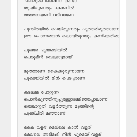
ചില്ലുമണിക്കലവറ കണ്ടാ

തുയിലുണരും കോണില്‍ 

അരമനയണി വടിവാണേ

പൂന്തിരയില്‍ പെയ്തുണരും പുത്തരിമുത്താണേ

ഈ പൊന്നരയന്‍ കൊയ്തുവരും കന്നിക്കതിരാണേ

പുലരേ പൂങ്കോടിയില്‍ 

പെരുമീന്‍‌ വെള്ളാ‍ട്ടമായ്

മുത്താണേ കൈക്കുരുന്നാണേ

പൂമെയ്യില്‍ മീന്‍ പെടപ്പാണേ

കടലമ്മ പോറ്റുന്ന 

പൊന്‍‌കുഞ്ഞിനുപ്പുള്ളോരമ്മിഞ്ഞപ്പാലാണ്

തെങ്കാറ്റൂതി വളര്‍ത്തുന്ന മുത്തിന്റെ 

പുഞ്ചിരി മഞ്ഞാണ്

കൈ വളര് മെല്ലെ കാല്‍ വളര് 

മെല്ലെ അടിമുടി നിന്‍ പൂമെയ് വളര് 
