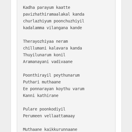
Kadha parayum kaatte

pavizhathiramaalakal kanda

churlazhiyum poonchuzhiyil

kadalamma vilangana kande

Therayozhiyaa neram

chillumani kalavara kanda

Thuyilunarum konil

Aramanayani vadivaane

Poonthirayil peythunarum

Puthari muthaane

Ee ponnarayan koythu varum

Kanni kathirane

Pulare poonkodiyil

Perumeen vellaattamaay

Muthaane kaikkurunnaane
