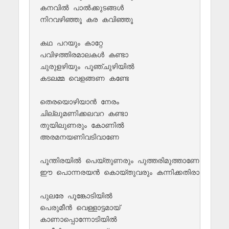
കനവില്‍ പാല്‍ക്കുടങ്ങള്‍ 

നിറവഴിഞ്ഞൂ കര കവിഞ്ഞൂ 

കഥ പറയും കാറ്റേ 

പവിഴത്തിരമാലകള്‍ കണ്ടാ

ചുരുളഴിയും പൂഞ്ചുഴിയില്‍

കടലമ്മ വെളങ്ങണ കണ്ടേ

തെരയൊഴിയാന്‍ നേരം 

ചില്ലുമണിക്കലവറ കണ്ടാ

തുയിലുണരും കോണില്‍ 

അരമനയണിവടിവാണേ

പൂന്തിരയില്‍ പെയ്തുണരും പുത്തരിമുത്താണേ

ഈ പൊന്നരയന്‍ കൊയ്തുവരും കന്നിക്കതിരാണേ

പുലരേ പൂങ്കോടിയില്‍ 

പെരുമീന്‍‌ വെള്ളാ‍ട്ടമായ്

കാണാപ്പൊന്നോടിയില്‍ 
