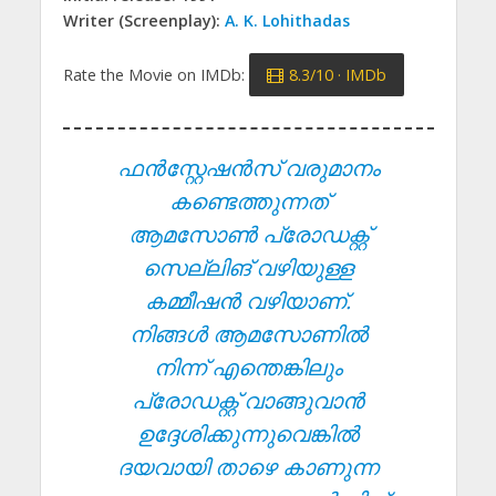
Writer (Screenplay):
A. K. Lohithadas
Rate the Movie on IMDb:
8.3/10 · IMDb
ഫൻസ്റ്റേഷൻസ് വരുമാനം
കണ്ടെത്തുന്നത്
ആമസോൺ പ്രോഡക്റ്റ്
സെല്ലിങ് വഴിയുള്ള
കമ്മീഷൻ വഴിയാണ്.
നിങ്ങൾ ആമസോണിൽ
നിന്ന് എന്തെങ്കിലും
പ്രോഡക്റ്റ് വാങ്ങുവാൻ
ഉദ്ദേശിക്കുന്നുവെങ്കിൽ
ദയവായി താഴെ കാണുന്ന