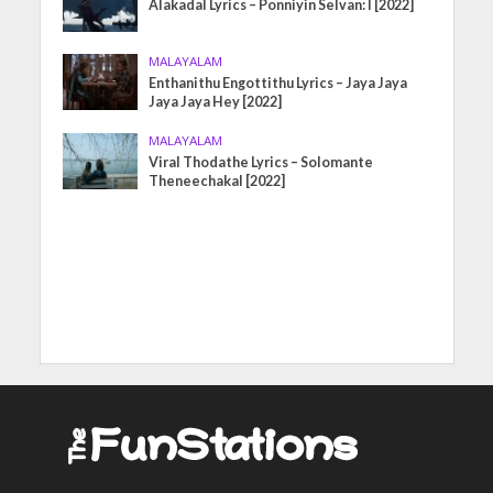
Alakadal Lyrics – Ponniyin Selvan: I [2022]
MALAYALAM
Enthanithu Engottithu Lyrics – Jaya Jaya
Jaya Jaya Hey [2022]
MALAYALAM
Viral Thodathe Lyrics – Solomante
Theneechakal [2022]