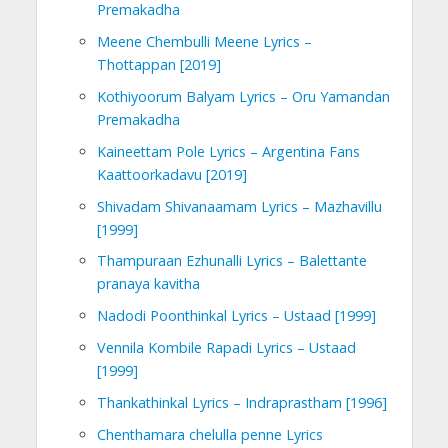
Premakadha
Meene Chembulli Meene Lyrics –
Thottappan [2019]
Kothiyoorum Balyam Lyrics – Oru Yamandan
Premakadha
Kaineettam Pole Lyrics – Argentina Fans
Kaattoorkadavu [2019]
Shivadam Shivanaamam Lyrics – Mazhavillu
[1999]
Thampuraan Ezhunalli Lyrics – Balettante
pranaya kavitha
Nadodi Poonthinkal Lyrics – Ustaad [1999]
Vennila Kombile Rapadi Lyrics – Ustaad
[1999]
Thankathinkal Lyrics – Indraprastham [1996]
Chenthamara chelulla penne Lyrics