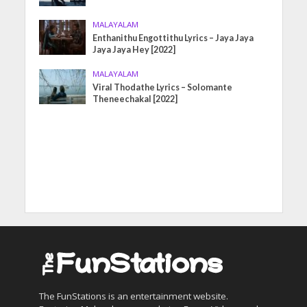
MALAYALAM
Enthanithu Engottithu Lyrics – Jaya Jaya
Jaya Jaya Hey [2022]
MALAYALAM
Viral Thodathe Lyrics – Solomante
Theneechakal [2022]
The FunStations is an entertainment website.