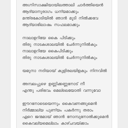
അഗ്നിസാക്ഷിയായിലത്താലി ചാർത്തിയെൻ

ആദ്യാനുരാഗം ധന്യമാക്കും

മന്ത്രകോടിയിൽ ഞാൻ മൂടി നിൽക്കവേ

ആദ്യാഭിലാഷം സഫലമാക്കും

നാ‍ലാളറിയേ കൈ പിടിക്കും 

തിരു നാടകശാലയിൽ ചേർന്നുനിൽകും 

നാ‍ലാളറിയേ കൈപിടിക്കും 

തിരു നാടകശാലയിൽ ചേർന്നുനിൽകും 

യമുനാ നദിയായ് കുളിരലയിളകും നിനവിൽ

അമ്പലപ്പുഴെ ഉണ്ണിക്കണ്ണനോട് നീ

എന്തു പരിഭവം മെല്ലെയോതി വന്നുവോ

ഈറനോടെയെന്നും കൈവണങ്ങുമെൻ

നിർമ്മാല്യ പുണ്യം പകർന്നു തരാം

ഏറെ ജന്മമായ് ഞാൻ നോമ്പുനോൽക്കുമെൻ

കൈവല്യമെല്ലാം കാഴ്ചവയ്ക്കാം
