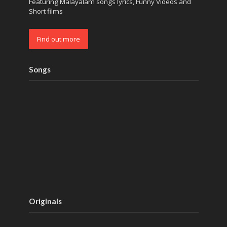
Featuring Malayalam songs lyrics, Funny Videos and
Short films
Find out more
Songs
Originals