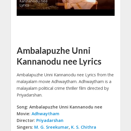
Kannanodu nee
Lyrics
Ambalapuzhe Unni
Kannanodu nee Lyrics
Ambalapuzhe Unni Kannanodu nee Lyrics from the
malayalam movie Adhwaytham.
Adhwaytham is a
malayalam political crime thriller film directed by
Priyadarshan.
Song: Ambalapuzhe Unni Kannanodu nee
Movie:
Adhwaytham
Director:
Priyadarshan
Singers:
M. G. Sreekumar
,
K. S. Chithra