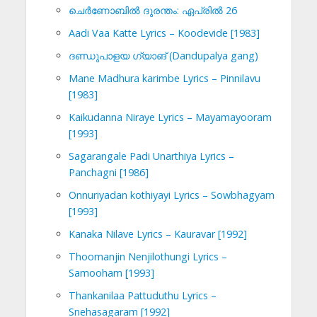
ചെര്‍ണോബില്‍ ദുരന്തം: ഏപ്രില്‍ 26
Aadi Vaa Katte Lyrics – Koodevide [1983]
ദണ്ഡുപാളയ ഗ്യാങ് (Dandupalya gang)
Mane Madhura karimbe Lyrics – Pinnilavu
[1983]
Kaikudanna Niraye Lyrics – Mayamayooram
[1993]
Sagarangale Padi Unarthiya Lyrics –
Panchagni [1986]
Onnuriyadan kothiyayi Lyrics – Sowbhagyam
[1993]
Kanaka Nilave Lyrics – Kauravar [1992]
Thoomanjin Nenjilothungi Lyrics –
Samooham [1993]
Thankanilaa Pattuduthu Lyrics –
Snehasagaram [1992]