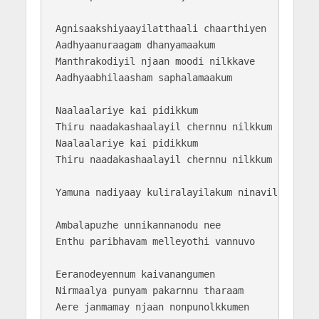
Agnisaakshiyaayilatthaali chaarthiyen

Aadhyaanuraagam dhanyamaakum

Manthrakodiyil njaan moodi nilkkave

Aadhyaabhilaasham saphalamaakum

Naalaalariye kai pidikkum

Thiru naadakashaalayil chernnu nilkkum 

Naalaalariye kai pidikkum

Thiru naadakashaalayil chernnu nilkkum 

Yamuna nadiyaay kuliralayilakum ninavil 

Ambalapuzhe unnikannanodu nee

Enthu paribhavam melleyothi vannuvo

Eeranodeyennum kaivanangumen

Nirmaalya punyam pakarnnu tharaam

Aere janmamay njaan nonpunolkkumen
