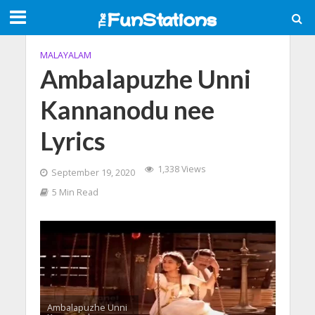
MALAYALAM
Ambalapuzhe Unni
Kannanodu nee
Lyrics
1,338 Views
September 19, 2020
5 Min Read
Ambalapuzhe Unni