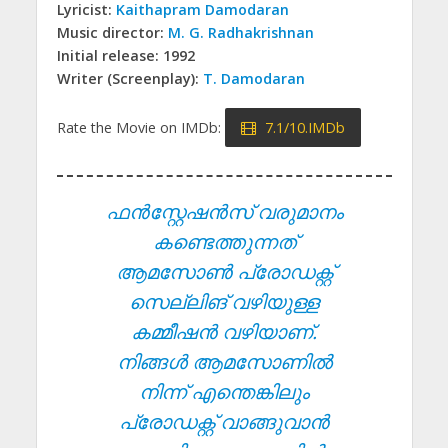
Lyricist:
Kaithapram Damodaran
Music director:
M. G. Radhakrishnan
Initial release: 1992
Writer (Screenplay):
T. Damodaran
Rate the Movie on IMDb:
7.1/10.IMDb
ഫൻസ്റ്റേഷൻസ് വരുമാനം
കണ്ടെത്തുന്നത്
ആമസോൺ പ്രോഡക്റ്റ്
സെല്ലിങ് വഴിയുള്ള
കമ്മീഷൻ വഴിയാണ്.
നിങ്ങൾ ആമസോണിൽ
നിന്ന് എന്തെങ്കിലും
പ്രോഡക്റ്റ് വാങ്ങുവാൻ