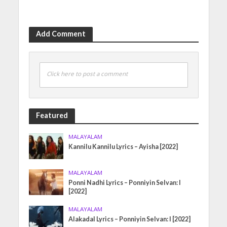
Add Comment
Click here to post a comment
Featured
MALAYALAM
Kannilu Kannilu Lyrics – Ayisha [2022]
MALAYALAM
Ponni Nadhi Lyrics – Ponniyin Selvan: I
[2022]
MALAYALAM
Alakadal Lyrics – Ponniyin Selvan: I [2022]