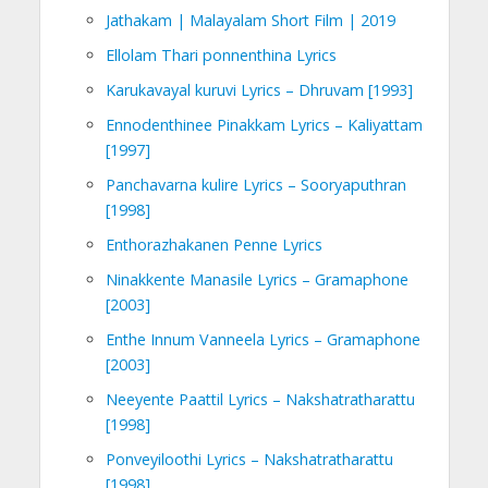
Jathakam | Malayalam Short Film | 2019
Ellolam Thari ponnenthina Lyrics
Karukavayal kuruvi Lyrics – Dhruvam [1993]
Ennodenthinee Pinakkam Lyrics – Kaliyattam
[1997]
Panchavarna kulire Lyrics – Sooryaputhran
[1998]
Enthorazhakanen Penne Lyrics
Ninakkente Manasile Lyrics – Gramaphone
[2003]
Enthe Innum Vanneela Lyrics – Gramaphone
[2003]
Neeyente Paattil Lyrics – Nakshatratharattu
[1998]
Ponveyiloothi Lyrics – Nakshatratharattu
[1998]