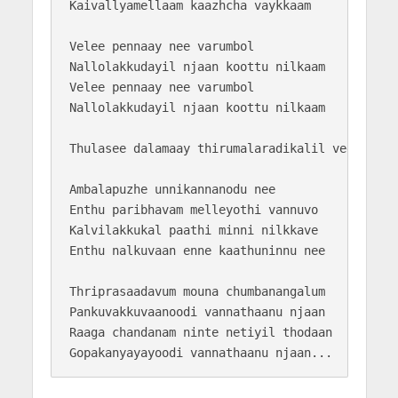
Kaivallyamellaam kaazhcha vaykkaam

Velee pennaay nee varumbol

Nallolakkudayil njaan koottu nilkaam 

Velee pennaay nee varumbol

Nallolakkudayil njaan koottu nilkaam 

Thulasee dalamaay thirumalaradikalil veenen 

Ambalapuzhe unnikannanodu nee

Enthu paribhavam melleyothi vannuvo

Kalvilakkukal paathi minni nilkkave

Enthu nalkuvaan enne kaathuninnu nee

Thriprasaadavum mouna chumbanangalum

Pankuvakkuvaanoodi vannathaanu njaan

Raaga chandanam ninte netiyil thodaan
