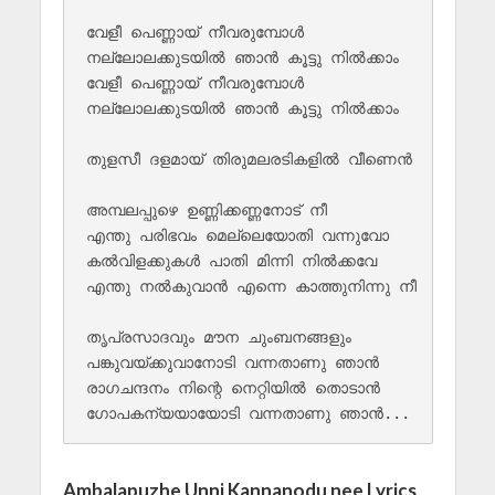
വേളീ പെണ്ണായ് നീവരുമ്പോൾ

നല്ലോലക്കുടയിൽ ഞാൻ കൂട്ടു നിൽക്കാം

വേളീ പെണ്ണായ് നീവരുമ്പോൾ

നല്ലോലക്കുടയിൽ ഞാൻ കൂട്ടു നിൽക്കാം

തുളസീ ദളമായ് തിരുമലരടികളിൽ വീണെൻ

അമ്പലപ്പുഴെ ഉണ്ണിക്കണ്ണനോട് നീ

എന്തു പരിഭവം മെല്ലെയോതി വന്നുവോ

കൽ‌വിളക്കുകൾ പാതി മിന്നി നിൽ‌ക്കവേ

എന്തു നൽകുവാൻ എന്നെ കാത്തുനിന്നു നീ

തൃപ്രസാദവും മൗന ചുംബനങ്ങളും

പങ്കുവയ്ക്കുവാനോടി വന്നതാണു ഞാൻ

രാഗചന്ദനം നിന്റെ നെറ്റിയിൽ തൊടാൻ

Ambalapuzhe Unni Kannanodu nee Lyrics