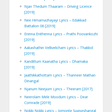
Njan Thedum Thaaram – Driving Licence
[2019]
Nee Himamazhayayi Lyrics – Edakkad
Battalion 06 [2019]
Eninna Enithenna Lyrics – Prathi Poovankozhi
[2019]
Aakashathin Vellivelicham Lyrics – Thakkol
[2019]
Kandittum Kaanatha Lyrics – Dhamaka
[2019]
Jaathikkathottam Lyrics – Thanneer Mathan
Dinangal
Njanum Neeyum Lyrics – Theeram [2017]
Neerolam Mele Moodum Lyrics – Dear
Comrade [2019]
Nokki Nokki Lyrics – Jomonte Suviseshangal