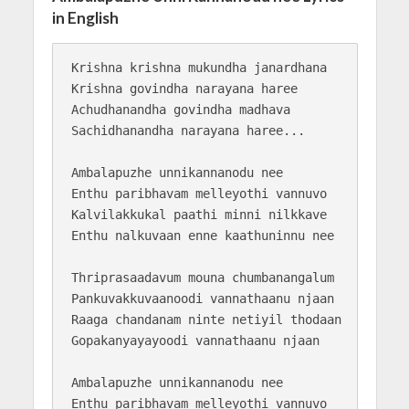
in English
Krishna krishna mukundha janardhana

Krishna govindha narayana haree

Achudhanandha govindha madhava

Sachidhanandha narayana haree...

Ambalapuzhe unnikannanodu nee

Enthu paribhavam melleyothi vannuvo

Kalvilakkukal paathi minni nilkkave

Enthu nalkuvaan enne kaathuninnu nee

Thriprasaadavum mouna chumbanangalum

Pankuvakkuvaanoodi vannathaanu njaan

Raaga chandanam ninte netiyil thodaan

Gopakanyayayoodi vannathaanu njaan

Ambalapuzhe unnikannanodu nee

Enthu paribhavam melleyothi vannuvo
