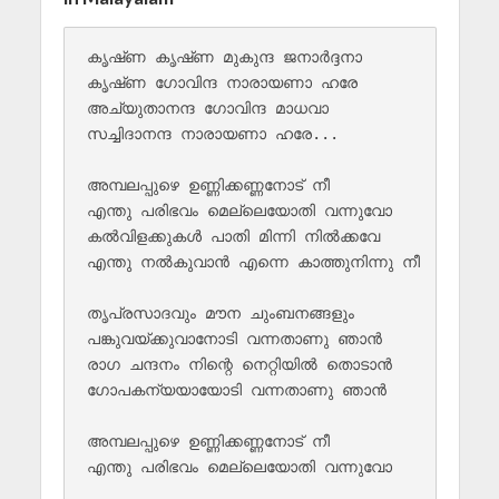
കൃഷ്‌ണ കൃഷ്‌ണ മുകുന്ദ ജനാർദ്ദനാ 

കൃഷ്‌ണ ഗോവിന്ദ നാരായണാ ഹരേ 

അച്യുതാനന്ദ ഗോവിന്ദ മാധവാ 

സച്ചിദാനന്ദ നാരായണാ ഹരേ...

അമ്പലപ്പുഴെ ഉണ്ണിക്കണ്ണനോട് നീ

എന്തു പരിഭവം മെല്ലെയോതി വന്നുവോ

കൽ‌വിളക്കുകൾ പാതി മിന്നി നിൽ‌ക്കവേ

എന്തു നൽകുവാൻ എന്നെ കാത്തുനിന്നു നീ

തൃപ്രസാദവും മൗന ചുംബനങ്ങളും

പങ്കുവയ്ക്കുവാനോടി വന്നതാണു ഞാൻ

രാഗ ചന്ദനം നിന്റെ നെറ്റിയിൽ തൊടാൻ

ഗോപകന്യയായോടി വന്നതാണു ഞാൻ 

അമ്പലപ്പുഴെ ഉണ്ണിക്കണ്ണനോട് നീ

എന്തു പരിഭവം മെല്ലെയോതി വന്നുവോ
