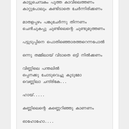
കാട്ടുചെമ്പകം പൂത്ത കാവിലെത്തണം 

കാറ്റുപോലും കണ്ടിടാതെ ചേർന്നിരിക്കണം 

മാതളപ്പഴം പങ്കുചേർന്നു തിന്നണം 

ചെൻചുകപ്പു ചുണ്ടിലെന്റെ ചുണ്ടുമുത്തണം 

പട്ടുടുപ്പിനെ പൊതിഞ്ഞൊരത്തറെന്നപോൽ 

ഒന്നു തമ്മിലായ് വിടാതെ ഒട്ടി നിൽക്കണം 

വിണ്ണിലെ പന്തലിൽ 

ഒപ്പനക്കു ചോടുവെച്ചു കൂടുമോ 

വെണ്ണിലാ ചന്ദ്രികേ...

ഹായ്.....

കണ്ണിലെന്റെ കണ്ണെറിഞ്ഞു കാണണം 

ഓഹോഹോ....
