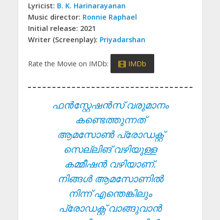
Lyricist:
B. K. Harinarayanan
Music director:
Ronnie Raphael
Initial release: 2021
Writer (Screenplay):
Priyadarshan
Rate the Movie on IMDb:
IMDb
ഫൻസ്റ്റേഷൻസ് വരുമാനം
കണ്ടെത്തുന്നത്
ആമസോൺ പ്രോഡക്റ്റ്
സെല്ലിങ് വഴിയുള്ള
കമ്മീഷൻ വഴിയാണ്.
നിങ്ങൾ ആമസോണിൽ
നിന്ന് എന്തെങ്കിലും
പ്രോഡക്റ്റ് വാങ്ങുവാൻ