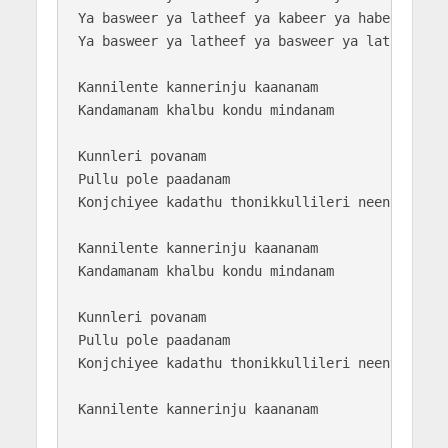
Ya basweer ya latheef ya kabeer ya habeeb

Ya basweer ya latheef ya basweer ya latheef

Kannilente kannerinju kaananam

Kandamanam khalbu kondu mindanam

Kunnleri povanam 

Pullu pole paadanam

Konjchiyee kadathu thonikkullileri neenthanam

Kannilente kannerinju kaananam

Kandamanam khalbu kondu mindanam

Kunnleri povanam 

Pullu pole paadanam

Konjchiyee kadathu thonikkullileri neenthanam

Kannilente kannerinju kaananam
