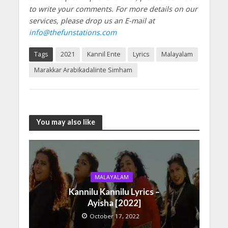
to write your comments.
For more details on our
services, please drop us an E-mail at
info@thefunstations.com
Tags
2021
Kannil Ente
Lyrics
Malayalam
Marakkar Arabikadalinte Simham
You may also like
MALAYALAM
Kannilu Kannilu Lyrics –
Ayisha [2022]
October 17, 2022