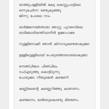
ഓത്തുപള്ളിയിൽ കേട്ട കെസ്സുപാട്ടിലെ 

ഒന്നുചേർന്ന രണ്ടുകുഞ്ഞു 

ജിന്നു പോലെ നാം 

ഓർമ്മനെയ്തൊരാ ഞാറ്റു പൂവരമ്പിലെ 

ഓടിയോടിയന്തിവാനിൻ ഉമ്മറംവരേ 

നുള്ളിനോക്കി ഞാൻ കിനാവുകണ്ടതാകുമോ 

ഉള്ളിലുള്ളിലായ് പെരുത്തൊരാശയാകുമോ 

നെഞ്ചിലോ ചിഞ്ചിലം 

ദഫ്എടുത്തു കൊട്ടിടുന്നു 

പോരുമോ നീയുമെൻ കണ്മണി 

കണ്ണിലെന്റെ കണ്ണെറിഞ്ഞു കാണണം 

കണ്ടമാനം ഖൽബുകൊണ്ടു മിണ്ടണം 
