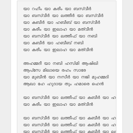
യാ റഹീം യാ കരീം യാ ബസ്വീർ 

യാ ബസ്വീർ യാ ലത്തീർ യാ ബസ്വീർ 

യാ കബീർ യാ ഹബീബ് യാ ബസ്വീർ

യാ കരീം യാ ഇലാഹ യാ മത്വീൻ 

യാ ബസ്വീർ യാ ലത്തീഫ് യാ നബി 

യാ കബീർ യാ ഹബീബ് നബി 

യാ കരീം യാ ഇലാഹ യാ മത്വീൻ 

അഹമ്മദീ യാ നബി ഹസിമി ആഷിഖി 

ആപ്‌സേ മിലായെ രഹം സാരേ 

യാ മുബീൻ യാ നസീർ യാ നജി മുഹമ്മദി 

ആഖാ ഹേ ഹുദായ തും ഹമാരെ ഹെൻ 

യാ ബസ്വീർ യാ ലത്തീഫ് യാ കബീർ യാ ഹബീബ്

യാ കരീം യാ ഇലാഹ യാ മത്വീൻ 

യാ ബസ്വീർ യാ ലത്തീഫ് യാ കബീർ യാ ഹബീബ്

യാ ബസ്വീർ യാ ലത്തീഫ് യാ കബീർ യാ ഹബീബ്

യാ ബസ്വീർ യാ ലത്തീഫ് യാ കബീർ യാ ലത്തീഫ് 
