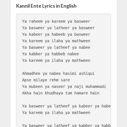
Kannil Ente Lyrics in English
Ya raheem ya kareem ya basweer

Ya basweer ya latheer ya basweer

Ya kabeer ya habeeb ya basweer

Ya kareem ya ilaha ya mathween

Ya basweer ya latheef ya nabee

Ya kabber ya habbeb nabee

Ya kareem ya ilaha ya mathween

Ahmadhee ya nabee hasimi ashiqui

Apse milaye rehm sare

Ya mubeen ya naseer ya naji muhammadi

Akha hain khudhaya tum hamare hain

Ya basweer ya latheef ya kabeer ya habeeb

Ya kareem ya ilaha ya mathween

Ya basweer ya latheef ya kabber ya habbeb
