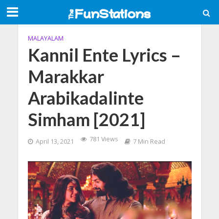
MALAYALAM
Kannil Ente Lyrics –
Marakkar
Arabikadalinte
Simham [2021]
781 Views
April 13, 2021
7 Min Read