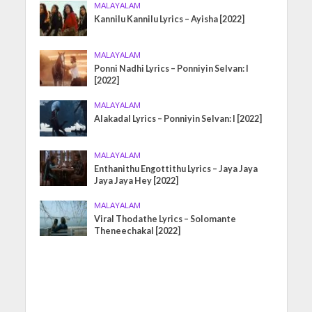
MALAYALAM
Kannilu Kannilu Lyrics – Ayisha [2022]
MALAYALAM
Ponni Nadhi Lyrics – Ponniyin Selvan: I
[2022]
MALAYALAM
Alakadal Lyrics – Ponniyin Selvan: I [2022]
MALAYALAM
Enthanithu Engottithu Lyrics – Jaya Jaya
Jaya Jaya Hey [2022]
MALAYALAM
Viral Thodathe Lyrics – Solomante
Theneechakal [2022]