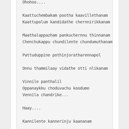
Ohohoo....

Kaattuchembakam pootha kaavillethanam

Kaattupolum kandidathe chernnirikkanam

Maathalappazham pankuchernnu thinnanam

Chenchukappu chundilente chundumuthanam

Pattuduppine pothinjoratharennapol

Onnu thammilaay vidathe otti nlikanam

Vinnile panthalil 

Oppanaykku choduvachu koodumo

Vennila chandrike...

Haay....

Kannilente kannerinju kaananam
