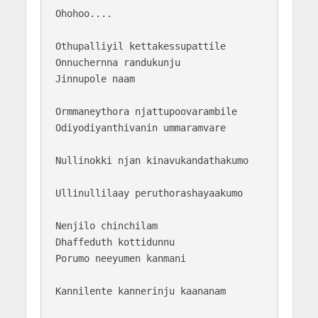
Ohohoo....

Othupalliyil kettakessupattile

Onnuchernna randukunju 

Jinnupole naam

Ormmaneythora njattupoovarambile

Odiyodiyanthivanin ummaramvare

Nullinokki njan kinavukandathakumo

Ullinullilaay peruthorashayaakumo

Nenjilo chinchilam

Dhaffeduth kottidunnu

Porumo neeyumen kanmani

Kannilente kannerinju kaananam
