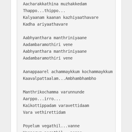
Aacharakkathina muzhakkedam 

Thappo...thippo...

Kalyaanam kaanan kazhiyaathavare 

Kadha ariyaathavare

Aabhyanthara manthriniyaane 

Aadambaramothiri vene

Aabhyanthara manthriniyaane 

Aadambaramothiri vene

Aanappaarel achammaykkum kochammaykkum 

Kaavalpattaalam...Ambhambhambho

Manthrikochamma varunnunde

Aarppo...irro...

Kaikottippadam varavettidaam 

Vara vethirettidam

Poyelum vegathil...vanne
