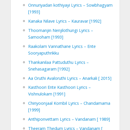
Onnuriyadan kothiyayi Lyrics – Sowbhagyam
[1993]
Kanaka Nilave Lyrics – Kauravar [1992]
Thoomanjin Nenjilothungi Lyrics –
Samooham [1993]
Raakolam Vannathane Lyrics – Ente
Sooryaputhrikku
Thankanilaa Pattuduthu Lyrics –
Snehasagaram [1992]
Aa Oruthi Avaloruthi Lyrics – Anarkali [ 2015]
Kasthoori Ente Kasthoori Lyrics –
Vishnulokam [1991]
Chiriyoonjaal Kombil Lyrics – Chandamama
[1999]
Anthiponvettam Lyrics – Vandanam [ 1989]
Theeram Thedum Lyrics – Vandanam [