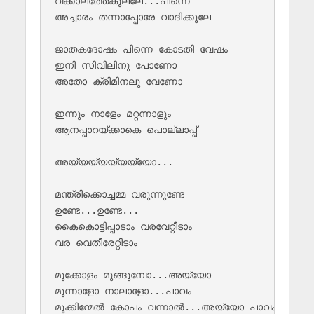
വക്കാലത്തേകൂല്ലേ...പിന്നെ

അച്ചാരം തന്നാപ്പോരേ വാദിക്കൂലേ

ജാതകദോഷം പിന്നെ കോടതി വേഷം

ഇനി സിവിലിനു പോണോ 

അതോ ക്രിമിനലു വേണോ

ഇന്നും നാളേം മറ്റന്നാളും 

ആനപ്പാറയ്ക്കാകെ പൊല്ലാപ്പ്

അയ്യയ്യയ്യയ്യോ...

മന്ത്രിക്കൊച്ചമ്മ വരുന്നുണ്ടേ

ഉണ്ടേ...ഉണ്ടേ...

കൈകൊട്ടിപ്പാടാം വരവേറ്റീടാം 

വര വെതീരേറ്റീടാം

മൂക്കോളം മുങ്ങുമ്പോ...അയ്യോ

മൂന്നാളോ നാലാളോ...പാവം

മൂക്കിന്മേൽ കോപം വന്നാൽ...അയ്യോ പാവം
