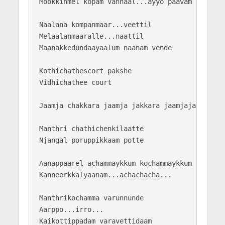
Mookkinmel kopam vannaal...ayyo paavam

Naalana kompanmaar...veettil

Melaalanmaaralle...naattil

Maanakkedundaayaalum naanam vende

Kothichathescort pakshe 

Vidhichathee court

Jaamja chakkara jaamja jakkara jaamjajakkara ja
Manthri chathichenkilaatte 

Njangal poruppikkaam potte

Aanappaarel achammaykkum kochammaykkum 

Kanneerkkalyaanam...achachacha...

Manthrikochamma varunnunde

Aarppo...irro...

Kaikottippadam varavettidaam 
