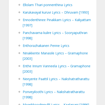
Ellolam Thari ponnenthina Lyrics
Karukavayal kuruvi Lyrics – Dhruvam [1993]
Ennodenthinee Pinakkam Lyrics – Kaliyattam
[1997]
Panchavarna kulire Lyrics – Sooryaputhran
[1998]
Enthorazhakanen Penne Lyrics
Ninakkente Manasile Lyrics – Gramaphone
[2003]
Enthe Innum Vanneela Lyrics – Gramaphone
[2003]
Neeyente Paattil Lyrics – Nakshatratharattu
[1998]
Ponveyiloothi Lyrics – Nakshatratharattu
[1998]
Maarikkoodinnullil Lyrics – Kaalapani [1996]