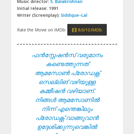
Music director:
S. Balakrishnan
Initial release: 1991
Writer (Screenplay):
Siddique–Lal
Rate the Movie on IMDb:
8.6/10.IMDb
ഫൻസ്റ്റേഷൻസ് വരുമാനം
കണ്ടെത്തുന്നത്
ആമസോൺ പ്രോഡക്റ്റ്
സെല്ലിങ് വഴിയുള്ള
കമ്മീഷൻ വഴിയാണ്.
നിങ്ങൾ ആമസോണിൽ
നിന്ന് എന്തെങ്കിലും
പ്രോഡക്റ്റ് വാങ്ങുവാൻ
ഉദ്ദേശിക്കുന്നുവെങ്കിൽ