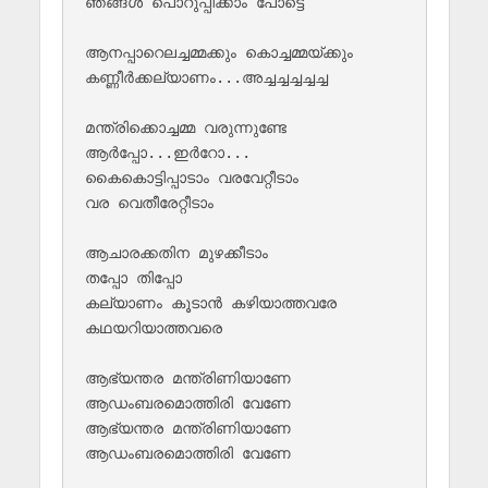
ഞങ്ങൾ പൊറുപ്പിക്കാം പോട്ടെ

ആനപ്പാറെലച്ചമ്മക്കും കൊച്ചമ്മയ്ക്കും 

കണ്ണീർക്കല്യാണം...അച്ചച്ചച്ചച്ചച്ച 

മന്ത്രിക്കൊച്ചമ്മ വരുന്നുണ്ടേ

ആർപ്പോ...ഇർറോ...

കൈകൊട്ടിപ്പാടാം വരവേറ്റീടാം 

വര വെതീരേറ്റീടാം

ആചാരക്കതിന മുഴക്കീടാം 

തപ്പോ തിപ്പോ

കല്യാണം കൂടാൻ കഴിയാത്തവരേ 

കഥയറിയാത്തവരെ

ആഭ്യന്തര മന്ത്രിണിയാണേ 

ആഡംബരമൊത്തിരി വേണേ

ആഭ്യന്തര മന്ത്രിണിയാണേ 

ആഡംബരമൊത്തിരി വേണേ
