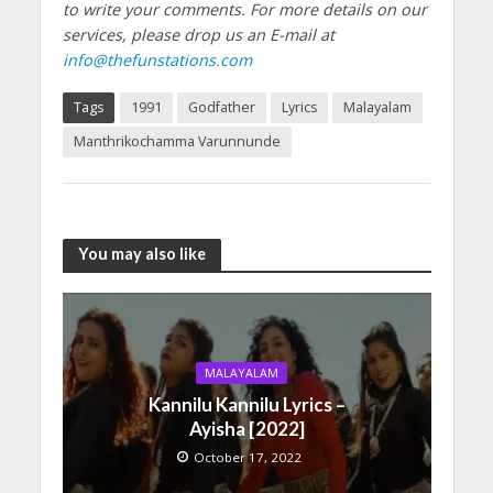
to write your comments.
For more details on our
services, please drop us an E-mail at
info@thefunstations.com
Tags
1991
Godfather
Lyrics
Malayalam
Manthrikochamma Varunnunde
You may also like
MALAYALAM
Kannilu Kannilu Lyrics –
Ayisha [2022]
October 17, 2022