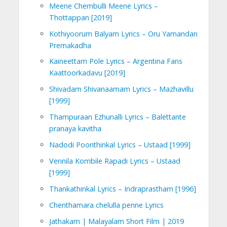
Meene Chembulli Meene Lyrics –
Thottappan [2019]
Kothiyoorum Balyam Lyrics – Oru Yamandan
Premakadha
Kaineettam Pole Lyrics – Argentina Fans
Kaattoorkadavu [2019]
Shivadam Shivanaamam Lyrics – Mazhavillu
[1999]
Thampuraan Ezhunalli Lyrics – Balettante
pranaya kavitha
Nadodi Poonthinkal Lyrics – Ustaad [1999]
Vennila Kombile Rapadi Lyrics – Ustaad
[1999]
Thankathinkal Lyrics – Indraprastham [1996]
Chenthamara chelulla penne Lyrics
Jathakam | Malayalam Short Film | 2019