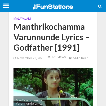
MALAYALAM
Manthrikochamma
Varunnunde Lyrics –
Godfather [1991]
661 Views
November 23, 2020
6 Min Read
Manthrikochamma
Varunnunde Lyrics