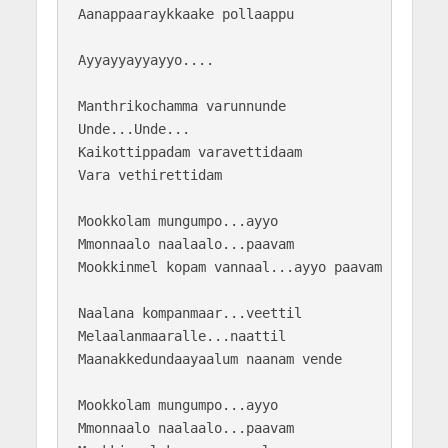
Aanappaaraykkaake pollaappu

Ayyayyayyayyo....

Manthrikochamma varunnunde

Unde...Unde...

Kaikottippadam varavettidaam 

Vara vethirettidam

Mookkolam mungumpo...ayyo

Mmonnaalo naalaalo...paavam

Mookkinmel kopam vannaal...ayyo paavam

Naalana kompanmaar...veettil

Melaalanmaaralle...naattil

Maanakkedundaayaalum naanam vende

Mookkolam mungumpo...ayyo

Mmonnaalo naalaalo...paavam
