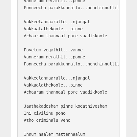
Vannerum nerathil...ponne

Ponneecha parakkunnallo...nenchinnullil

Vakkeelanmaaralle...njangal

Vakkaalathekoole...pinne

Achaaram thannaal pore vaadikkoole

Poyelum vegathil...vanne

Vannerum nerathil...ponne

Ponneecha parakkunnallo...nenchinnullil

Vakkeelanmaaralle...njangal

Vakkaalathekoole...pinne

Achaaram thannaal pore vaadikkoole

Jaathakadosham pinne kodathivesham

Ini civilinu pono 

Atho criminalu veno

Innum naalem mattennaalum 
