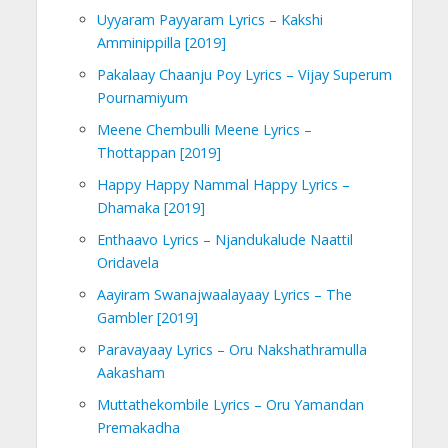
Uyyaram Payyaram Lyrics – Kakshi
Amminippilla [2019]
Pakalaay Chaanju Poy Lyrics – Vijay Superum
Pournamiyum
Meene Chembulli Meene Lyrics –
Thottappan [2019]
Happy Happy Nammal Happy Lyrics –
Dhamaka [2019]
Enthaavo Lyrics – Njandukalude Naattil
Oridavela
Aayiram Swanajwaalayaay Lyrics – The
Gambler [2019]
Paravayaay Lyrics – Oru Nakshathramulla
Aakasham
Muttathekombile Lyrics – Oru Yamandan
Premakadha