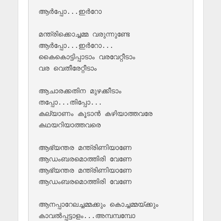
ആർപ്പോ...ഇർറോ

മന്ത്രിക്കൊച്ചമ്മ വരുന്നുണ്ടേ

ആർപ്പോ...ഇർറോ...

കൈകൊട്ടിപ്പാടാം വരവേറ്റീടാം 

വര വെതീരേറ്റീടാം

ആചാരക്കതിന മുഴക്കീടാം 

തപ്പോ...തിപ്പോ...

കല്യാണം കൂടാൻ കഴിയാത്തവരേ 

കഥയറിയാത്തവരെ

ആഭ്യന്തര മന്ത്രിണിയാണേ 

ആഡംബരമൊത്തിരി വേണേ

ആഭ്യന്തര മന്ത്രിണിയാണേ 

ആഡംബരമൊത്തിരി വേണേ

ആനപ്പാറേലച്ചമ്മക്കും കൊച്ചമ്മയ്ക്കും 

കാവല്‍പ്പട്ടാളം...അമ്പമ്പമ്പോ 
