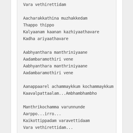
Vara vethirettidam

Aacharakkathina muzhakkedam 

Thappo thippo

Kalyaanam kaanan kazhiyaathavare 

Kadha ariyaathavare

Aabhyanthara manthriniyaane 

Aadambaramothiri vene

Aabhyanthara manthriniyaane 

Aadambaramothiri vene

Aanappaarel achammaykkum kochammaykkum 

Kaavalpattaalam...Ambhambhambho

Manthrikochamma varunnunde

Aarppo...irro...

Kaikottippadam varavettidaam 
