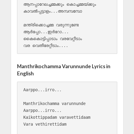
ആനപ്പാറേലച്ചമ്മക്കും കൊച്ചമ്മയ്ക്കും 

കാവല്‍പ്പട്ടാളം...അമ്പമ്പമ്പോ 

മന്ത്രിക്കൊച്ചമ്മ വരുന്നുണ്ടേ

ആർപ്പോ...ഇർറോ...

കൈകൊട്ടിപ്പാടാം വരവേറ്റീടാം 

Manthrikochamma Varunnunde Lyrics in
English
Aarppo...irro...

Manthrikochamma varunnunde

Aarppo...irro...

Kaikottippadam varavettidaam 

Vara vethirettidam
