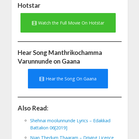
Hotstar
Watch the Full Movie On Hotstar
Hear Song Manthrikochamma
Varunnunde on Gaana
Hear the Song On Gaana
Also Read:
Shehnai moolunnunde Lyrics – Edakkad
Battalion 06[2019]
Njan Thedum Thaaram – Driving Licence