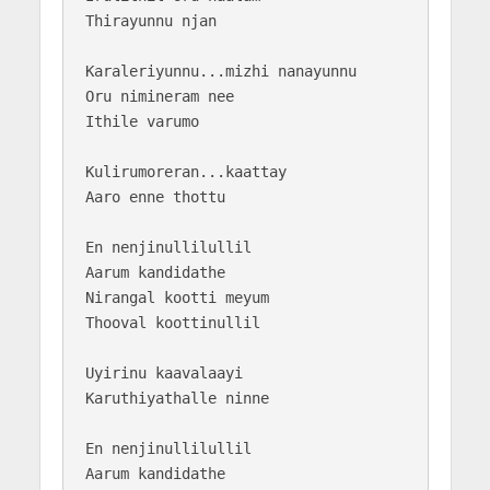
Thirayunnu njan

Karaleriyunnu...mizhi nanayunnu

Oru nimineram nee

Ithile varumo

Kulirumoreran...kaattay

Aaro enne thottu

En nenjinullilullil

Aarum kandidathe

Nirangal kootti meyum

Thooval koottinullil

Uyirinu kaavalaayi

Karuthiyathalle ninne

En nenjinullilullil

Aarum kandidathe
