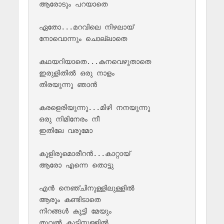
ആരോടും പറയാതെ 

ഏതോ...മറവിലെ നിഴലായ് 

നോവൊന്നും ചൊല്ലാതെ 

കഥയറിയാതെ...കനവെഴുതാതെ 

ഇരുളിതിൽ ഒരു നാളം 

തിരയുന്നു ഞാൻ 

കരളെരിയുന്നു...മിഴി നനയുന്നു 

ഒരു നിമിനേരം നീ 

ഇതിലേ വരുമോ 

കുളിരുമൊരീറൻ...കാറ്റായ് 

ആരോ എന്നെ തൊട്ടു 

എൻ നെഞ്ചിനുള്ളിലുള്ളിൽ 

ആരും കണ്ടിടാതെ 

നിറങ്ങൾ കൂട്ടി മേയും 

തൂവൽ കൂട്ടിനുള്ളിൽ 
