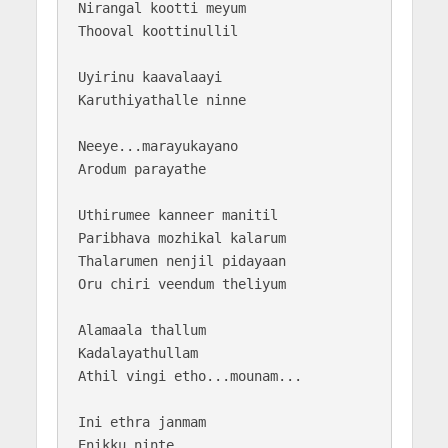
Nirangal kootti meyum

Thooval koottinullil

Uyirinu kaavalaayi

Karuthiyathalle ninne

Neeye...marayukayano

Arodum parayathe

Uthirumee kanneer manitil

Paribhava mozhikal kalarum

Thalarumen nenjil pidayaan

Oru chiri veendum theliyum

Alamaala thallum

Kadalayathullam

Athil vingi etho...mounam...

Ini ethra janmam

Enikku ninte
