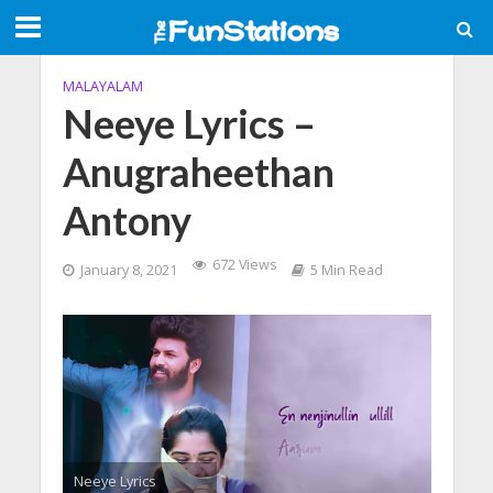
MALAYALAM
Neeye Lyrics –
Anugraheethan
Antony
672 Views
January 8, 2021
5 Min Read
Neeye Lyrics