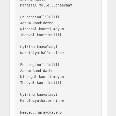
Manassil melle...chaayaam...

En nenjinullilullil

Aarum kandidathe

Nirangal kootti meyum

Thooval koottinullil

Uyirinu kaavalaayi

Karuthiyathalle ninne

En nenjinullilullil

Aarum kandidathe

Nirangal kootti meyum

Thooval koottinullil

Uyirinu kaavalaayi

Karuthiyathalle ninne

Neeye...marayukayano
