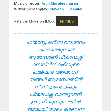
Music director:
Arun Muraleedharan
Writer (Screenplay):
Naveen T. Manilal
Rate the Movie on IMDb:
IMDb
ഫൻസ്റ്റേഷൻസ് വരുമാനം
കണ്ടെത്തുന്നത്
ആമസോൺ പ്രോഡക്റ്റ്
സെല്ലിങ് വഴിയുള്ള
കമ്മീഷൻ വഴിയാണ്.
നിങ്ങൾ ആമസോണിൽ
നിന്ന് എന്തെങ്കിലും
പ്രോഡക്റ്റ് വാങ്ങുവാൻ
ഉദ്ദേശിക്കുന്നുവെങ്കിൽ
ദയവായി താഴെ കാണുന്ന