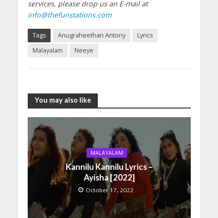
services, please drop us an E-mail at
info@thefunstations.com
Tags
Anugraheethan Antony
Lyrics
Malayalam
Neeye
You may also like
MALAYALAM
Kannilu Kannilu Lyrics –
Ayisha [2022]
October 17, 2022