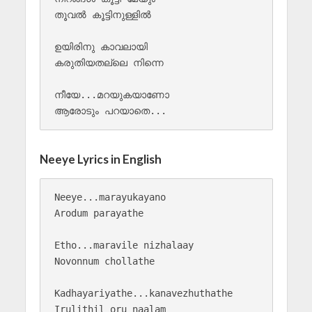
തൂവൽ കൂട്ടിനുള്ളിൽ 

ഉയിരിനു കാവലായി 

കരുതിയതല്ലെ നിന്നെ 

നീയേ...മറയുകയാണോ 

Neeye Lyrics in English
Neeye...marayukayano

Arodum parayathe

Etho...maravile nizhalaay

Novonnum chollathe

Kadhayariyathe...kanavezhuthathe

Irulithil oru naalam
