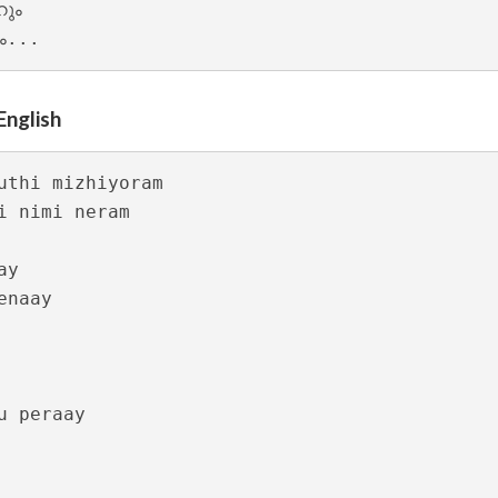
ം 

English
ics – Sita Ramam [2022]
uthi mizhiyoram

i nimi neram

y

naay 

m Lyrics – Jalolsavam [2004]
u peraay 
