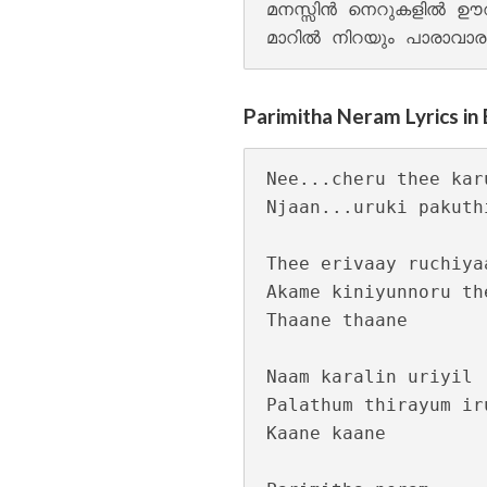
മനസ്സിൻ നെറുകളിൽ ഊറു
Parimitha Neram Lyrics in 
Kannil Kannil Lyr
Nee...cheru thee kar
Njaan...uruki pakuth
Thee erivaay ruchiyaa
Akame kiniyunnoru the
Thaane thaane

Naam karalin uriyil 

Kulirillam Vaazhu
Palathum thirayum ir
Kaane kaane
