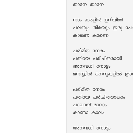
താനേ താനേ

നാം കരളിൻ ഉറിയിൽ 

Pathirayil Lyrics
പലതും തിരയും ഇരു പേര
കാണെ കാണെ

പരിമിത നേരം

പതിയേ പരിചിതരായി

അനവധി നോട്ടം

മനസ്സിൻ നെറുകളിൽ ഊര
പരിമിത നേരം

Pen Poove Thenva
പതിയേ പരിചിതരാകാം

പാലായ് മാറാം 

കാണാ കാലം

അനവധി നോട്ടം
