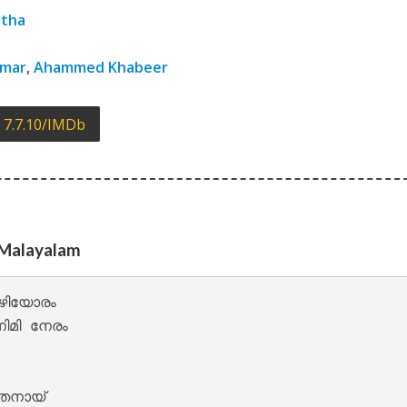
yrics – Solomante Theneechakal [2022]
ntha
imar
,
Ahammed Khabeer
7.7.10/IMDb
 – Solomante Theneechakal [2022]
 Malayalam
ഴിയോരം

മി നേരം

നായ്
