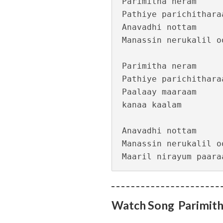
Parimitha neram

Pathiye parichitharaa
Anavadhi nottam

Manassin nerukalil oo
Parimitha neram

Pathiye parichitharaa
Keli Vipinam Vija
Paalaay maaraam 

kanaa kaalam

Anavadhi nottam

Manassin nerukalil oo
Watch Song Parimit
Mohikkum Neelmiz