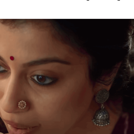
 – Ponniyin Selvan: I [2022]
Ponniyin Selvan: I [2022]