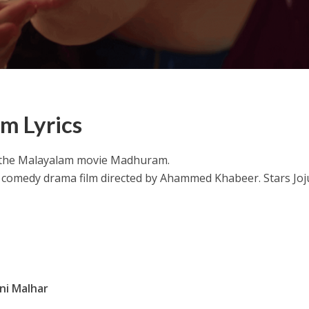
m Lyrics
ithu Lyrics – Jaya Jaya Jaya Jaya Hey [2022]
 the Malayalam movie Madhuram.
c comedy drama film directed by Ahammed Khabeer. Stars Joj
ani Malhar