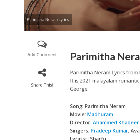
Parimitha Neram Lyrics
Parimitha Nera
Add Comment
Enthanithu Engott
Parimitha Neram Lyrics from
It is 2021 malayalam romanti
Share This!
George.
Song: Parimitha Neram
Movie:
Madhuram
Director:
Ahammed Khabeer
Singers:
Pradeep Kumar
, Av
Lyricist: Sharfu