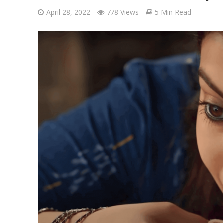
April 28, 2022
778 Views
5 Min Read
Ponni Nadhi Lyrics
Alakadal Lyrics – 