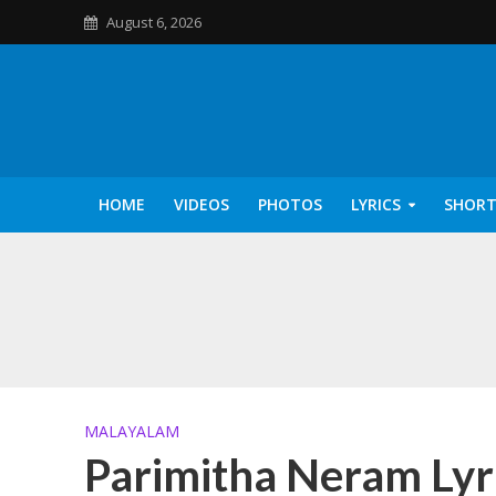
August 6, 2026
HOME
VIDEOS
PHOTOS
LYRICS
SHORT
Kannilu Kannilu Ly
MALAYALAM
Parimitha Neram Lyr