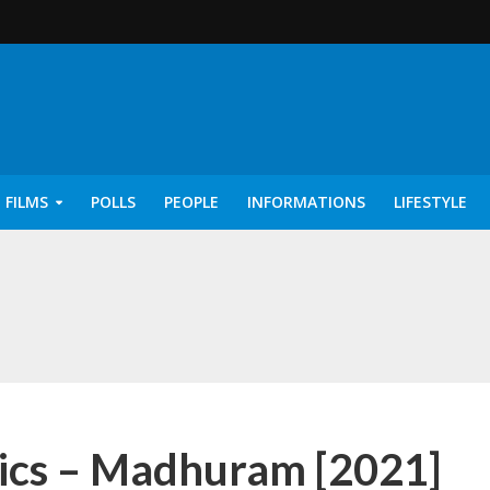
 FILMS
POLLS
PEOPLE
INFORMATIONS
LIFESTYLE
rics – Ayisha [2022]
ics – Madhuram [2021]