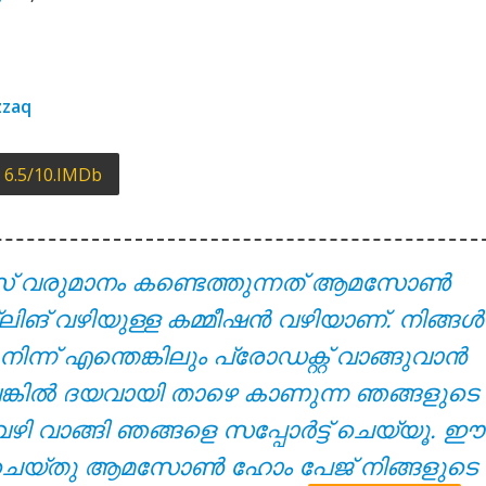
yrics – Solomante Theneechakal [2022]
zzaq
6.5/10.IMDb
സ് വരുമാനം കണ്ടെത്തുന്നത് ആമസോൺ
 – Solomante Theneechakal [2022]
്ലിങ് വഴിയുള്ള കമ്മീഷൻ വഴിയാണ്. നിങ്ങൾ
് എന്തെങ്കിലും പ്രോഡക്റ്റ് വാങ്ങുവാൻ
ുവെങ്കിൽ ദയവായി താഴെ കാണുന്ന ഞങ്ങളുടെ
വഴി വാങ്ങി ഞങ്ങളെ സപ്പോർട്ട് ചെയ്യൂ. ഈ
്ക് ചെയ്തു ആമസോൺ ഹോം പേജ് നിങ്ങളുടെ