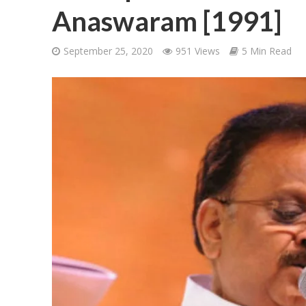
Anaswaram [1991]
September 25, 2020
951 Views
5 Min Read
Ponni Nadhi Lyrics
Alakadal Lyrics – 