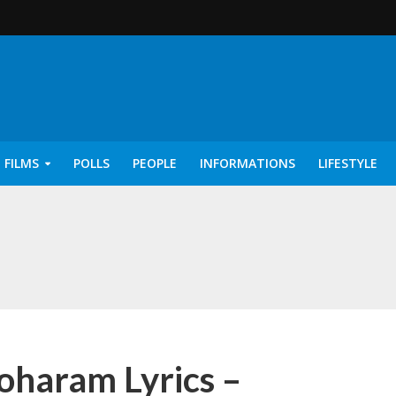
 FILMS
POLLS
PEOPLE
INFORMATIONS
LIFESTYLE
rics – Ayisha [2022]
haram Lyrics –