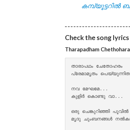
കമ്പ്യൂട്ടറിൽ ബു
Pathirayil Lyrics
Check the song lyrics
Tharapadham Chethoharam
താരാപഥം ചേതോഹരം 

പ്രേമാമൃതം പെയ്യുന്നിതാ
നവ മേഘമേ...

Pen Poove Thenva
കുളിർ കൊണ്ടു വാ...

ഒരു ചെങ്കുറിഞ്ഞി പൂവിൽ 
മൃദു ചുംബനങ്ങൾ നൽകാ