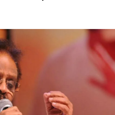
 – Ponniyin Selvan: I [2022]
Ponniyin Selvan: I [2022]