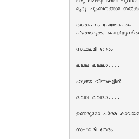
ഒരു ചെങ്കുറിഞ്ഞി പൂവിൽ 
മൃദു ചുംബനങ്ങൾ നൽകാ
താരാപഥം ചേതോഹരം 

പ്രേമാമൃതം പെയ്യുന്നിതാ
സഫലമീ നേരം 

ലലല ലലലാ....

Moham Kondu Njan
ഹൃദയ വീണകളിൽ 

ലലല ലലലാ....

ഉണരുമോ പ്രേമ കാവ്യമാ
സഫലമീ നേരം 
