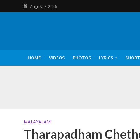
August 7, 2026
HOME
VIDEOS
PHOTOS
LYRICS
SHORT
Kannilu Kannilu Ly
MALAYALAM
Tharapadham Chetho