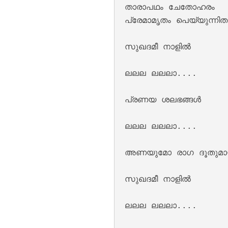
താരാപഥം ചേതോഹരം 

പ്രേമാമൃതം പെയ്യുന്നിതാ
സുഖദമീ നാളിൽ 

Kannil Kannil Lyr
ലലല ലലലാ....

പ്രണയ ശലഭങ്ങൾ 

ലലല ലലലാ....

അണയുമോ രാഗ ദൂതുമായ
സുഖദമീ നാളിൽ 

Kulirillam Vaazhu
ലലല ലലലാ....
