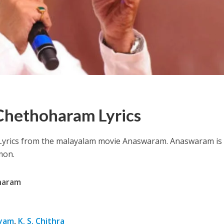
ithu Lyrics – Jaya Jaya Jaya Jaya Hey [2022]
hethoharam Lyrics
rics from the malayalam movie Anaswaram.
Anaswaram is
mon.
haram
nyam
,
K. S. Chithra