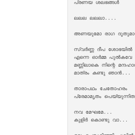
പ്രണയ ശലഭങ്ങൾ 

ലലല ലലലാ....

അണയുമോ രാഗ ദൂതുമായ
സ്വർണ്ണ ദീപ ശോഭയിൽ 
Keli Vipinam Vija
എന്നെ ഓർമ്മ പുൽകവേ

മണ്ണിലാകെ നിന്റെ മന്ദഹാ
മാത്രം കണ്ടു ഞാൻ...

താരാപഥം ചേതോഹരം 

പ്രേമാമൃതം പെയ്യുന്നിതാ
നവ മേഘമേ...

കുളിർ കൊണ്ടു വാ...

Mohikkum Neelmiz