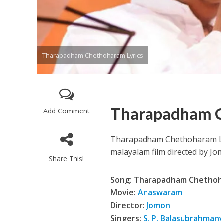
Tharapadham Chethoharam Lyrics
Enthanithu Engott
Tharapadham C
Add Comment
Tharapadham Chethoharam Ly
malayalam film directed by Jo
Share This!
Song: Tharapadham Chetho
Movie:
Anaswaram
Director:
Jomon
Singers:
S. P. Balasubrahma