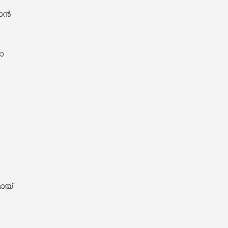


ൻ



 Lyrics – Sesham Kazhchayil [1983]
യ് 
