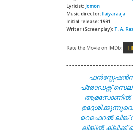
Viral Thodathe L
Lyricist:
Jomon
Music director:
Ilaiyaraaja
Initial release: 1991
Writer (Screenplay):
T. A. Ra
Rate the Movie on IMDb:
ഫൻസ്റ്റേഷൻ
Aanandamo Lyrics
പ്രോഡക്റ്റ് സെല
ആമസോണിൽ നിന്ന
ഉദ്ദേശിക്കുന്ന
റെഫെറൽ ലിങ്ക് 
ലിങ്കിൽ ക്ലിക