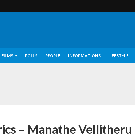
 FILMS
POLLS
PEOPLE
INFORMATIONS
LIFESTYLE
rics – Ayisha [2022]
ics – Manathe Vellitheru