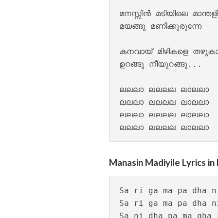
മനസ്സിന്‍ മടിയിലെ മാന്തളിര
മയങ്ങൂ മണിക്കുരുന്നേ

കനവായ് മിഴികളെ തഴുകാം 
ഉറങ്ങൂ നീയുറങ്ങൂ...

ലലലാ ലലലല ലാലലാ  
ലലലാ ലലലല ലാലലാ  
Moham Kondu Njan
ലലലാ ലലലല ലാലലാ  
Manasin Madiyile Lyrics in 
Sa ri ga ma pa dha ni
Sa ri ga ma pa dha ni
Sa ni dha pa ma gha r