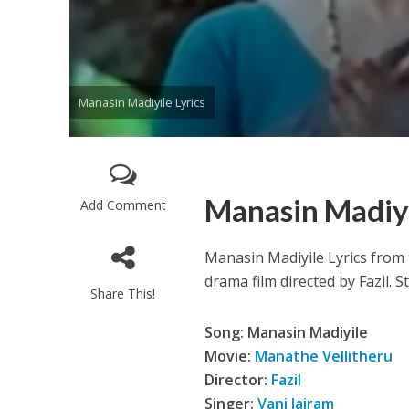
Manasin Madiyile Lyrics
Enthanithu Engott
Manasin Madiyi
Add Comment
Manasin Madiyile Lyrics from
drama film directed by Fazil. 
Share This!
Song: Manasin Madiyile
Movie:
Manathe Vellitheru
Director:
Fazil
Singer:
Vani Jairam