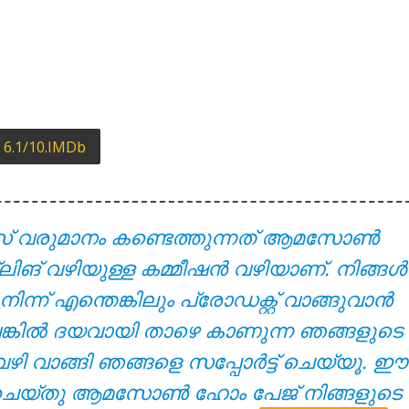
yrics – Solomante Theneechakal [2022]
6.1/10.IMDb
സ് വരുമാനം കണ്ടെത്തുന്നത് ആമസോൺ
 – Solomante Theneechakal [2022]
്ലിങ് വഴിയുള്ള കമ്മീഷൻ വഴിയാണ്. നിങ്ങൾ
് എന്തെങ്കിലും പ്രോഡക്റ്റ് വാങ്ങുവാൻ
ുവെങ്കിൽ ദയവായി താഴെ കാണുന്ന ഞങ്ങളുടെ
വഴി വാങ്ങി ഞങ്ങളെ സപ്പോർട്ട് ചെയ്യൂ. ഈ
്ക് ചെയ്തു ആമസോൺ ഹോം പേജ് നിങ്ങളുടെ