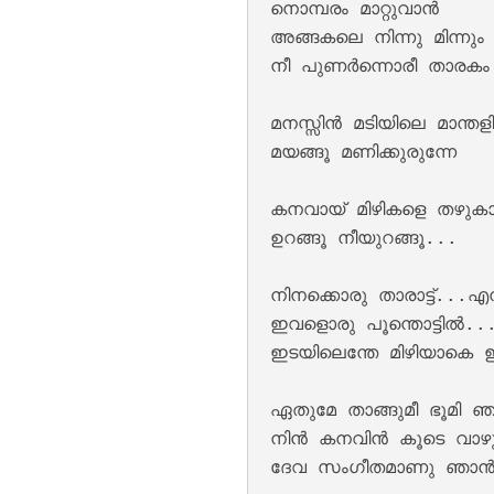
നൊമ്പരം മാറ്റുവാന്‍

അങ്ങകലെ നിന്നു മിന്നും 
നീ പുണര്‍ന്നൊരീ താരകം

മനസ്സിന്‍ മടിയിലെ മാന്തളിര
മയങ്ങൂ മണിക്കുരുന്നേ

Keli Vipinam Vija
കനവായ് മിഴികളെ തഴുകാം 
ഉറങ്ങൂ നീയുറങ്ങൂ...

നിനക്കൊരു താരാട്ട്...എന്
ഇവളൊരു പൂന്തൊട്ടില്‍...
ഇടയിലെന്തേ മിഴിയാകെ ഈ
ഏതുമേ താങ്ങുമീ ഭൂമി 
നിന്‍ കനവിന്‍‍ കൂ‍ടെ വാഴു
ദേവ സംഗീതമാണു ഞാന്‍
Mohikkum Neelmiz