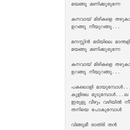
മയങ്ങൂ മണിക്കുരുന്നേ

കനവായ് മിഴികളെ തഴുകാം 
ഉറങ്ങൂ നീയുറങ്ങൂ...

Kannil Kannil Lyr
മനസ്സിന്‍ മടിയിലെ മാന്തളിര
മയങ്ങൂ മണിക്കുരുന്നേ

കനവായ് മിഴികളെ തഴുകാം 
ഉറങ്ങൂ നീയുറങ്ങൂ...

പകലൊളി മായുമ്പോ‍ള്‍..
കുളിരല മൂടുമ്പോള്‍...ല
ഇരുളു വീഴും വഴിയില്‍ നീ
Kulirillam Vaazhu
തനിയെ പോകുമ്പോള്‍

വിങ്ങുമീ രാത്രി തന്‍ 
