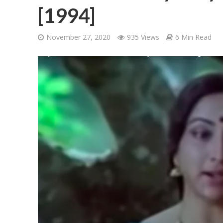
[1994]
November 27, 2020
935 Views
6 Min Read
Ponni Nadhi Lyrics
Alakadal Lyrics – 