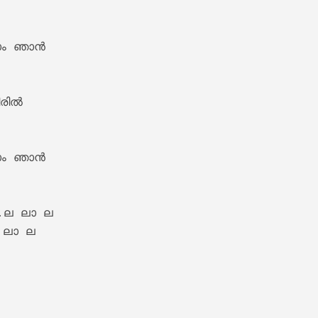
ഞാ‍ന്‍

ics – Sita Ramam [2022]
ില്‍

ഞാ‍ന്‍

.ല ലാ ല 

 ലാ ല 

 

m Lyrics – Jalolsavam [2004]