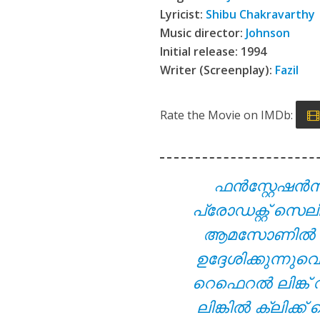
Viral Thodathe L
Lyricist:
Shibu Chakravarthy
Music director:
Johnson
Initial release: 1994
Writer (Screenplay):
Fazil
Rate the Movie on IMDb:
ഫൻസ്റ്റേഷൻ
Aanandamo Lyrics
പ്രോഡക്റ്റ് സെല
ആമസോണിൽ നിന്ന
ഉദ്ദേശിക്കുന്ന
റെഫെറൽ ലിങ്ക് 
ലിങ്കിൽ ക്ലിക