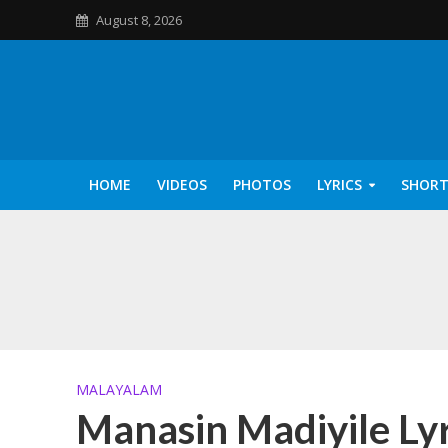
August 8, 2026
HOME
VIDEOS
PHOTOS
LYRICS
SHORT
Kannilu Kannilu Ly
MALAYALAM
Manasin Madiyile Lyr