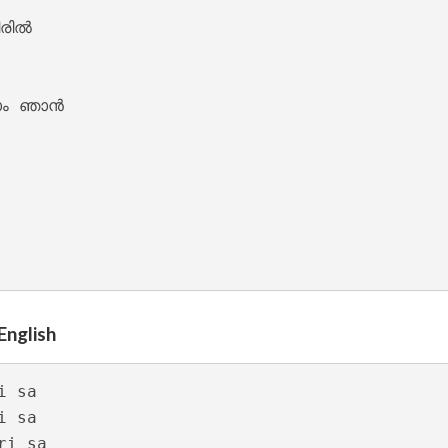
ില്‍

ഞാ‍ന്‍

 

 

 Lyrics – Sesham Kazhchayil [1983]
 

English
 sa

 sa

i sa
