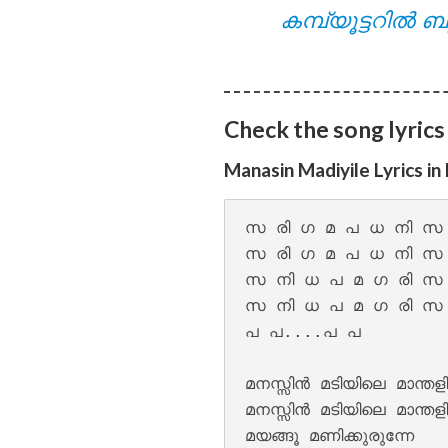
കമ്പ്യൂട്ടറിൽ ബു
Pathirayil Lyrics
Check the song lyrics
Manasin Madiyile Lyrics i
സ രി ഗ മ പ ധ നി സ 
സ രി ഗ മ പ ധ നി സ 
സ നി ധ പ മ ഗ രി സ 
സ നി ധ പ മ ഗ രി സ 
Pen Poove Thenva
പ പ....പ പ

മനസ്സിന്‍ മടിയിലെ മാന്തളിര
മനസ്സിന്‍ മടിയിലെ മാന്തളിര
മയങ്ങൂ മണിക്കുരുന്നേ
