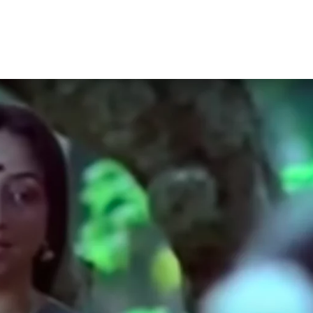
 – Ponniyin Selvan: I [2022]
Ponniyin Selvan: I [2022]