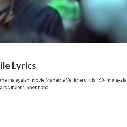
ithu Lyrics – Jaya Jaya Jaya Jaya Hey [2022]
le Lyrics
 the malayalam movie Manathe Vellitheru.
It is 1994 malayal
Stars Vineeth, Shobhana.