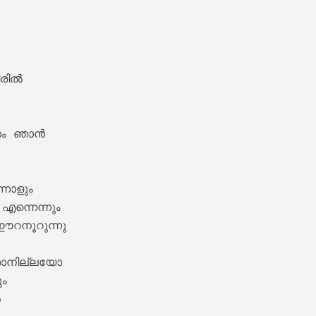


ില്‍

nam Lyrics – Maanthrikam [1995]
ഞാ‍ന്‍

നാളും

എന്നെന്നും 

റനൂറുന്നു

ഞാനില്ലയോ

ം



hiyode Lyrics – Maanthrikam [1995]