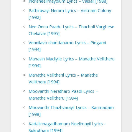
Indraneelimayolum Lyrics – Vaisali [1988]
Pathiravayi Neram Lyrics – Vietnam Colony
[1992]
Nee Onnu Paadu Lyrics – Thacholi Varghese
Chekavar [1995]
Vennilavo chandanamo Lyrics – Pingami
[1994]
Manasin Madiyile Lyrics – Manathe Vellitheru
[1994]
Manathe Vellitheril Lyrics – Manathe
Vellitheru [1994]
Moovanthi Neratharo Paadi Lyrics –
Manathe Vellitheru [1994]
Moovanthi Thazhvarayil Lyrics – Kanmadam
[1998]
Kadalinnagadhamam Neelimayil Lyrics –
Sukrutham [1994]