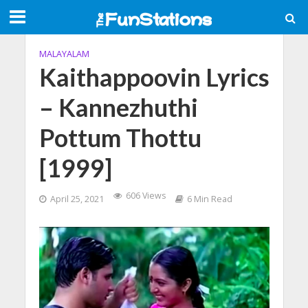
MALAYALAM
Kaithappoovin Lyrics
– Kannezhuthi
Pottum Thottu
[1999]
606 Views
April 25, 2021
6 Min Read