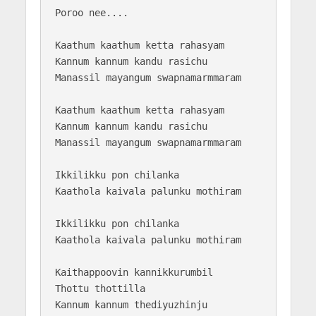
Poroo nee....

Kaathum kaathum ketta rahasyam

Kannum kannum kandu rasichu

Manassil mayangum swapnamarmmaram

Kaathum kaathum ketta rahasyam

Kannum kannum kandu rasichu

Manassil mayangum swapnamarmmaram

Ikkilikku pon chilanka

Kaathola kaivala palunku mothiram

Ikkilikku pon chilanka

Kaathola kaivala palunku mothiram

Kaithappoovin kannikkurumbil

Thottu thottilla

Kannum kannum thediyuzhinju 
