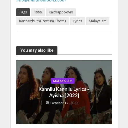
Tags
1999
Kaithappoovin
Kannezhuthi Pottum Thottu
Lyrics
Malayalam
You may also like
MALAYALAM
Kannilu Kannilu Lyrics –
Ayisha [2022]
October 17, 2022