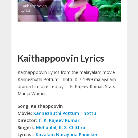
Kaithappoovin
Lyrics
Kaithappoovin Lyrics
Kaithappoovin Lyrics from the malayalam movie
Kannezhuthi Pottum Thottu.
It is 1999 malayalam
drama film directed by T. K. Rajeev Kumar. Stars
Manju Warrier.
Song: Kaithappoovin
Movie:
Kannezhuthi Pottum Thottu
Director:
T. K. Rajeev Kumar
Singers:
Mohanlal
,
K. S. Chithra
Lyricist:
Kavalam Narayana Panicker