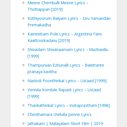
Meene Chembulli Meene Lyrics –
Thottappan [2019]
Kothiyoorum Balyam Lyrics – Oru Yamandan
Premakadha
Kaineettam Pole Lyrics – Argentina Fans
Kaattoorkadavu [2019]
Shivadam Shivanaamam Lyrics – Mazhavillu
[1999]
Thampuraan Ezhunalli Lyrics – Balettante
pranaya kavitha
Nadodi Poonthinkal Lyrics – Ustaad [1999]
Vennila Kombile Rapadi Lyrics – Ustaad
[1999]
Thankathinkal Lyrics – Indraprastham [1996]
Chenthamara chelulla penne Lyrics
Jathakam | Malayalam Short Film | 2019