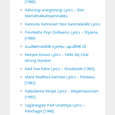
[1988]
Aalorungi arangorungi Lyrics – Ente
Mamattukkuttiyammakku
Kannodu Kannoram Nee Kanimalaralle Lyrics
Poonkatte Poyi Chollaamo Lyrics – Shyama
[1986]
ചെര്‍ണോബില്‍ ദുരന്തം: ഏപ്രില്‍ 26
Neeyen Kinavo Lyrics – Hello My Dear
Wrong Number
Aadi Vaa Katte Lyrics – Koodevide [1983]
Mane Madhura karimbe Lyrics – Pinnilavu
[1983]
Kaikudanna Niraye Lyrics – Mayamayooram
[1993]
Sagarangale Padi Unarthiya Lyrics –
Panchagni [1986]