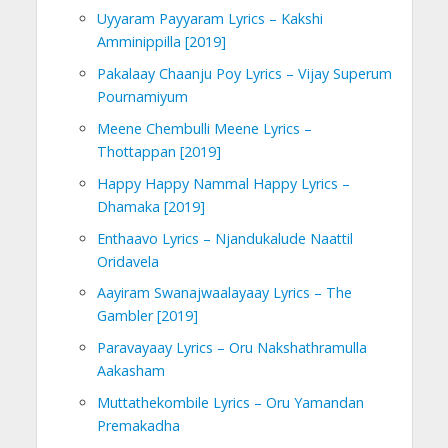
Uyyaram Payyaram Lyrics – Kakshi
Amminippilla [2019]
Pakalaay Chaanju Poy Lyrics – Vijay Superum
Pournamiyum
Meene Chembulli Meene Lyrics –
Thottappan [2019]
Happy Happy Nammal Happy Lyrics –
Dhamaka [2019]
Enthaavo Lyrics – Njandukalude Naattil
Oridavela
Aayiram Swanajwaalayaay Lyrics – The
Gambler [2019]
Paravayaay Lyrics – Oru Nakshathramulla
Aakasham
Muttathekombile Lyrics – Oru Yamandan
Premakadha