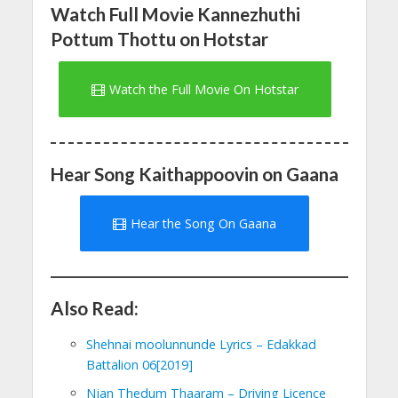
Watch Full Movie Kannezhuthi
Pottum Thottu on Hotstar
Watch the Full Movie On Hotstar
Hear Song Kaithappoovin on Gaana
Hear the Song On Gaana
Also Read:
Shehnai moolunnunde Lyrics – Edakkad
Battalion 06[2019]
Njan Thedum Thaaram – Driving Licence