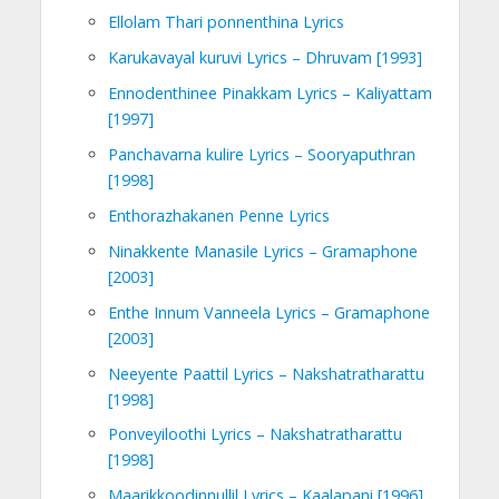
Ellolam Thari ponnenthina Lyrics
Karukavayal kuruvi Lyrics – Dhruvam [1993]
Ennodenthinee Pinakkam Lyrics – Kaliyattam
[1997]
Panchavarna kulire Lyrics – Sooryaputhran
[1998]
Enthorazhakanen Penne Lyrics
Ninakkente Manasile Lyrics – Gramaphone
[2003]
Enthe Innum Vanneela Lyrics – Gramaphone
[2003]
Neeyente Paattil Lyrics – Nakshatratharattu
[1998]
Ponveyiloothi Lyrics – Nakshatratharattu
[1998]
Maarikkoodinnullil Lyrics – Kaalapani [1996]