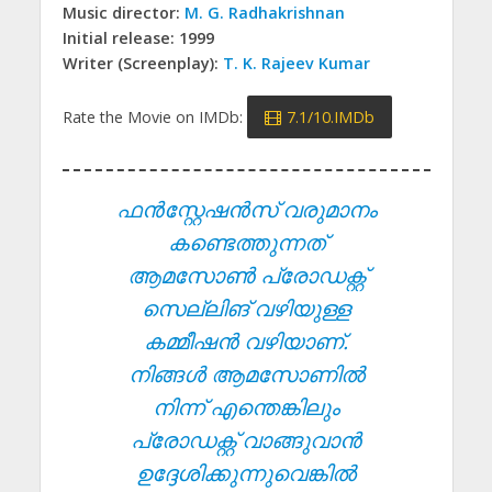
Music director:
M. G. Radhakrishnan
Initial release: 1999
Writer (Screenplay):
T. K. Rajeev Kumar
Rate the Movie on IMDb:
7.1/10.IMDb
ഫൻസ്റ്റേഷൻസ് വരുമാനം
കണ്ടെത്തുന്നത്
ആമസോൺ പ്രോഡക്റ്റ്
സെല്ലിങ് വഴിയുള്ള
കമ്മീഷൻ വഴിയാണ്.
നിങ്ങൾ ആമസോണിൽ
നിന്ന് എന്തെങ്കിലും
പ്രോഡക്റ്റ് വാങ്ങുവാൻ
ഉദ്ദേശിക്കുന്നുവെങ്കിൽ