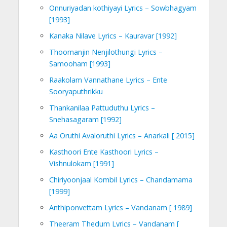
Onnuriyadan kothiyayi Lyrics – Sowbhagyam
[1993]
Kanaka Nilave Lyrics – Kauravar [1992]
Thoomanjin Nenjilothungi Lyrics –
Samooham [1993]
Raakolam Vannathane Lyrics – Ente
Sooryaputhrikku
Thankanilaa Pattuduthu Lyrics –
Snehasagaram [1992]
Aa Oruthi Avaloruthi Lyrics – Anarkali [ 2015]
Kasthoori Ente Kasthoori Lyrics –
Vishnulokam [1991]
Chiriyoonjaal Kombil Lyrics – Chandamama
[1999]
Anthiponvettam Lyrics – Vandanam [ 1989]
Theeram Thedum Lyrics – Vandanam [