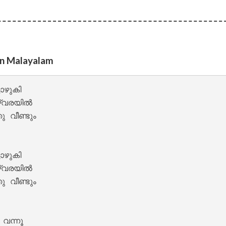
 – Oru Thekkan Thallu Case [2022]
in Malayalam
ഴുകി

്വരയിൽ 

 വീണ്ടും

ഴുകി

nde Lyrics – Sita Ramam [2022]
്വരയിൽ 

 വീണ്ടും

 വന്നൂ 
