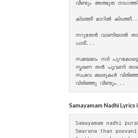
വീണ്ടും അത്ഭുത നാഗത്തി
കിടത്തീ മാറില്‍ കിടത്തീ..
നറുതേൻ വാണിയാൽ താരാട
പാടീ...

Keli Vipinam Vija
സമയമാം നദി പുറകോട്ടൊ
സ്മരണ തന്‍ പൂവണി താഴ
സംഭവ മലരുകള്‍ വിരിഞ്ഞു
Samayamam Nadhi Lyrics i
Samayamam nadhi pura
Mohikkum Neelmiz
Smarana than poovani