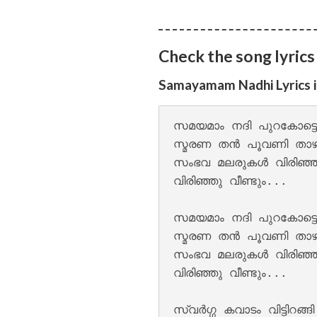
Pathirayil Lyrics
Check the song lyrics
Samayamam Nadhi Lyrics 
സമയമാം നദി പുറകോട്ടൊ
സ്മരണ തന്‍ പൂവണി താഴ
സംഭവ മലരുകള്‍ വിരിഞ്ഞു
വിരിഞ്ഞു വീണ്ടും...

സമയമാം നദി പുറകോട്ടൊ
Pen Poove Thenva
സ്മരണ തന്‍ പൂവണി താഴ
സംഭവ മലരുകള്‍ വിരിഞ്ഞു
വിരിഞ്ഞു വീണ്ടും...

സ്വര്‍ഗ്ഗ കവാടം വിട്ടിറങ്ങി