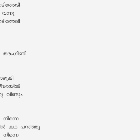
ിത്തേടി

 വന്നൂ 

ിത്തേടി

ics – Sita Ramam [2022]
ാ തരംഗിണി 

ഴുകി

്വരയിൽ 

 വീണ്ടും

m Lyrics – Jalolsavam [2004]
 നിന്നെ 

ന്‍ കഥ പറഞ്ഞൂ

 നിന്നെ 
