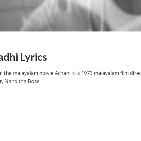
hi Lyrics
ithu Lyrics – Jaya Jaya Jaya Jaya Hey [2022]
 the malayalam movie Achani.
It is 1973 malayalam film dire
ir, Nanditha Bose.