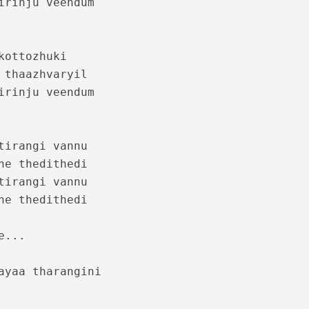
irinju veendum

kottozhuki

 thaazhvaryil

irinju veendum

tirangi vannu 

 Lyrics – Sesham Kazhchayil [1983]
ne thedithedi

tirangi vannu 

ne thedithedi

...

ayaa tharangini 
