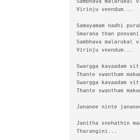
Sambhava malarukal v
Virinju veendum...

Samayamam nadhi pura
Smarana than poovani
Sambhava malarukal v
Virinju veendum...

Swargga kavaadam vit
Moham Kondu Njan
Thante swantham maka
Swargga kavaadam vit
Thante swantham maka
Jananee ninte jananee
Janitha snehathin ma
Tharangini...
