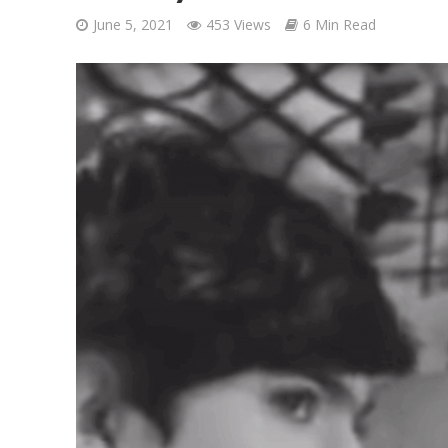
June 5, 2021
453 Views
6 Min Read
Ponni Nadhi Lyrics
Alakadal Lyrics – 