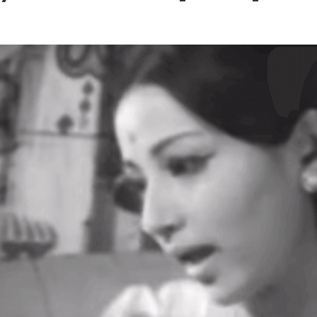
 – Ponniyin Selvan: I [2022]
Ponniyin Selvan: I [2022]