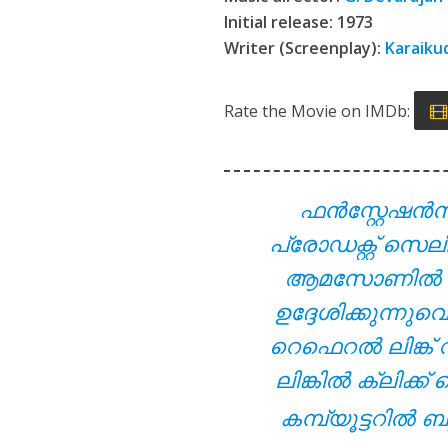
Viral Thodathe L
Initial release: 1973
Writer (Screenplay):
Karaiku
Rate the Movie on IMDb:
ഫൻസ്റ്റേഷൻ
പ്രോഡക്റ്റ് സെല
Aanandamo Lyrics
ആമസോണിൽ നിന്ന
ഉദ്ദേശിക്കുന്ന
റെഫെറൽ ലിങ്ക് 
ലിങ്കിൽ ക്ലിക
കമ്പ്യൂട്ടറിൽ ബു