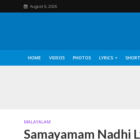
August 6, 2026
HOME
VIDEOS
PHOTOS
LYRICS
SHORT
Kannilu Kannilu Ly
MALAYALAM
Samayamam Nadhi Lyr