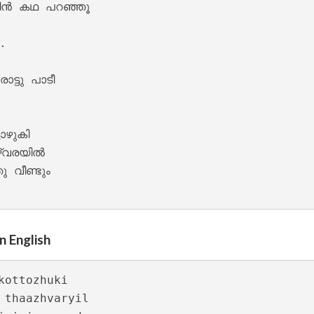
ന്‍ കഥ പറഞ്ഞൂ

.

്ടു പാടീ

nam Lyrics – Maanthrikam [1995]
ഴുകി

്വരയിൽ 

 വീണ്ടും

n English
kottozhuki

hiyode Lyrics – Maanthrikam [1995]
 thaazhvaryil
