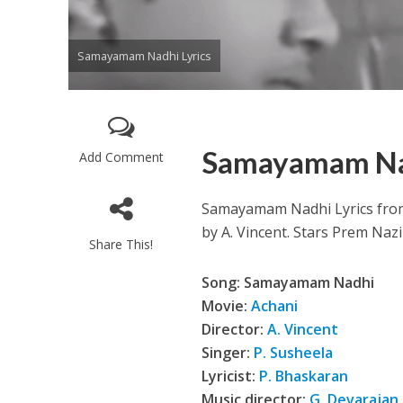
Samayamam Nadhi Lyrics
Samayamam Nad
Add Comment
Enthanithu Engott
Samayamam Nadhi Lyrics from
by A. Vincent. Stars Prem Naz
Share This!
Song: Samayamam Nadhi
Movie:
Achani
Director:
A. Vincent
Singer:
P. Susheela
Lyricist:
P. Bhaskaran
Music director:
G. Devarajan