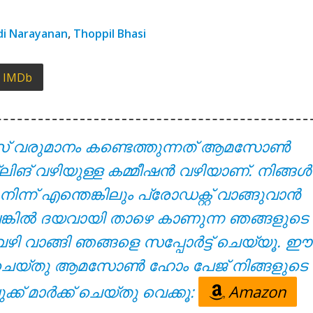
yrics – Solomante Theneechakal [2022]
di Narayanan
,
Thoppil Bhasi
IMDb
സ് വരുമാനം കണ്ടെത്തുന്നത് ആമസോൺ
്ലിങ് വഴിയുള്ള കമ്മീഷൻ വഴിയാണ്. നിങ്ങൾ
 – Solomante Theneechakal [2022]
് എന്തെങ്കിലും പ്രോഡക്റ്റ് വാങ്ങുവാൻ
ുവെങ്കിൽ ദയവായി താഴെ കാണുന്ന ഞങ്ങളുടെ
വഴി വാങ്ങി ഞങ്ങളെ സപ്പോർട്ട് ചെയ്യൂ. ഈ
്ക് ചെയ്തു ആമസോൺ ഹോം പേജ് നിങ്ങളുടെ
ക്ക് മാർക്ക് ചെയ്തു വെക്കൂ:
Amazon