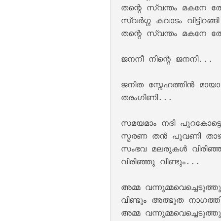
തന്റെ സ്വന്തം മകനേ തേട
സ്വര്‍ഗ്ഗ കവാടം വിട്ടിറങ്ങി
തന്റെ സ്വന്തം മകനേ തേട
ജനനീ നിന്റെ ജനനീ...

Kannil Kannil Lyr
ജനിത സ്നേഹത്തിന്‍ മായ
തരംഗിണി...

സമയമാം നദി പുറകോട്ടൊ
സ്മരണ തന്‍ പൂവണി താഴ
സംഭവ മലരുകള്‍ വിരിഞ്ഞു
വിരിഞ്ഞു വീണ്ടും...

Kulirillam Vaazhu
അമ്മ വന്നുമ്മവെച്ചെടുത്തു
വീണ്ടും അത്ഭുത നാഗത്തി
അമ്മ വന്നുമ്മവെച്ചെടുത്തു