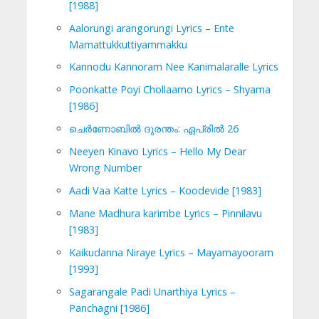
[1988]
Aalorungi arangorungi Lyrics – Ente
Mamattukkuttiyammakku
Kannodu Kannoram Nee Kanimalaralle Lyrics
Poonkatte Poyi Chollaamo Lyrics – Shyama
[1986]
ചെര്‍ണോബില്‍ ദുരന്തം: ഏപ്രില്‍ 26
Neeyen Kinavo Lyrics – Hello My Dear
Wrong Number
Aadi Vaa Katte Lyrics – Koodevide [1983]
Mane Madhura karimbe Lyrics – Pinnilavu
[1983]
Kaikudanna Niraye Lyrics – Mayamayooram
[1993]
Sagarangale Padi Unarthiya Lyrics –
Panchagni [1986]