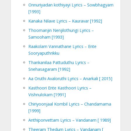
Onnuriyadan kothiyayi Lyrics – Sowbhagyam
[1993]
Kanaka Nilave Lyrics – Kauravar [1992]
Thoomanjin Nenjilothungi Lyrics –
Samooham [1993]
Raakolam Vannathane Lyrics – Ente
Sooryaputhrikku
Thankanilaa Pattuduthu Lyrics –
Snehasagaram [1992]
Aa Oruthi Avaloruthi Lyrics – Anarkali [ 2015]
Kasthoori Ente Kasthoori Lyrics –
Vishnulokam [1991]
Chiriyoonjaal Kombil Lyrics – Chandamama
[1999]
Anthiponvettam Lyrics – Vandanam [ 1989]
Theeram Thedum Lyrics – Vandanam [