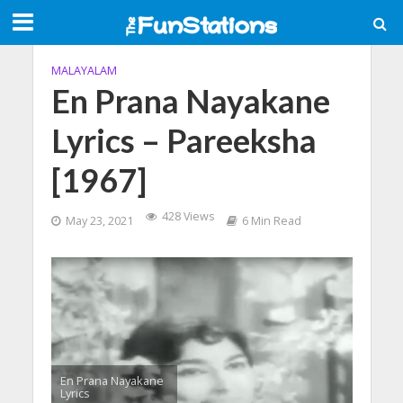
MALAYALAM
En Prana Nayakane
Lyrics – Pareeksha
[1967]
428 Views
May 23, 2021
6 Min Read
En Prana Nayakane
Lyrics