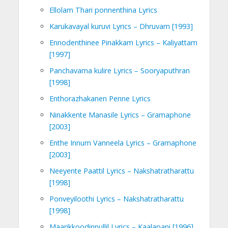
Ellolam Thari ponnenthina Lyrics
Karukavayal kuruvi Lyrics – Dhruvam [1993]
Ennodenthinee Pinakkam Lyrics – Kaliyattam
[1997]
Panchavarna kulire Lyrics – Sooryaputhran
[1998]
Enthorazhakanen Penne Lyrics
Ninakkente Manasile Lyrics – Gramaphone
[2003]
Enthe Innum Vanneela Lyrics – Gramaphone
[2003]
Neeyente Paattil Lyrics – Nakshatratharattu
[1998]
Ponveyiloothi Lyrics – Nakshatratharattu
[1998]
Maarikkoodinnullil Lyrics – Kaalapani [1996]