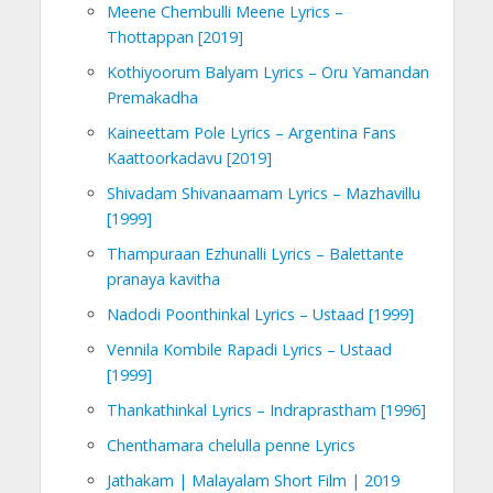
Meene Chembulli Meene Lyrics –
Thottappan [2019]
Kothiyoorum Balyam Lyrics – Oru Yamandan
Premakadha
Kaineettam Pole Lyrics – Argentina Fans
Kaattoorkadavu [2019]
Shivadam Shivanaamam Lyrics – Mazhavillu
[1999]
Thampuraan Ezhunalli Lyrics – Balettante
pranaya kavitha
Nadodi Poonthinkal Lyrics – Ustaad [1999]
Vennila Kombile Rapadi Lyrics – Ustaad
[1999]
Thankathinkal Lyrics – Indraprastham [1996]
Chenthamara chelulla penne Lyrics
Jathakam | Malayalam Short Film | 2019