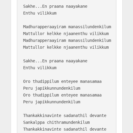
Sakhe...En praana naayakane 

Enthu vilikkum

Madhurapperaayiram manassilundenkilum

Mattullor kelkke njaanenthu vilikkum

Madhurapperaayiram manassilundenkilum

Mattullor kelkke njaanenthu vilikkum

Sakhe...En praana naayakane 

Enthu vilikkum

Oro thudippilum enteyee manasamaa

Peru japikkunnundenkilum

Oro thudippilum enteyee manasamaa

Peru japikkunnundenkilum

Thankakkinavinte sadanathil devante

Sankalppa chithramundenkilum

Thankakkinavinte sadanathil devante
