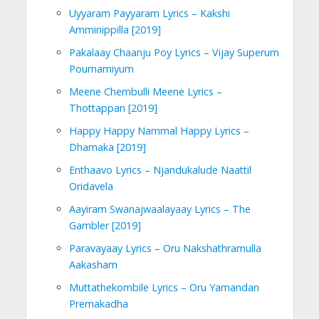
Uyyaram Payyaram Lyrics – Kakshi
Amminippilla [2019]
Pakalaay Chaanju Poy Lyrics – Vijay Superum
Pournamiyum
Meene Chembulli Meene Lyrics –
Thottappan [2019]
Happy Happy Nammal Happy Lyrics –
Dhamaka [2019]
Enthaavo Lyrics – Njandukalude Naattil
Oridavela
Aayiram Swanajwaalayaay Lyrics – The
Gambler [2019]
Paravayaay Lyrics – Oru Nakshathramulla
Aakasham
Muttathekombile Lyrics – Oru Yamandan
Premakadha