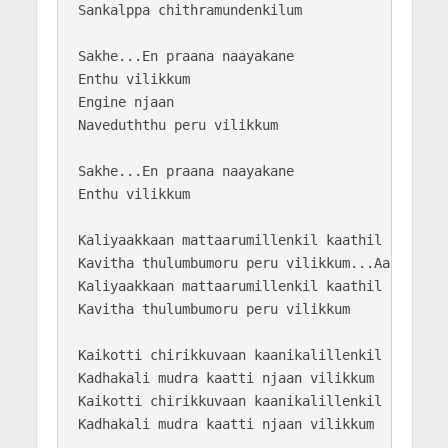
Sankalppa chithramundenkilum

Sakhe...En praana naayakane 

Enthu vilikkum

Engine njaan

Naveduththu peru vilikkum

Sakhe...En praana naayakane 

Enthu vilikkum

Kaliyaakkaan mattaarumillenkil kaathil njaan

Kavitha thulumbumoru peru vilikkum...Aaa...

Kaliyaakkaan mattaarumillenkil kaathil njaan

Kavitha thulumbumoru peru vilikkum

Kaikotti chirikkuvaan kaanikalillenkil

Kadhakali mudra kaatti njaan vilikkum

Kaikotti chirikkuvaan kaanikalillenkil

Kadhakali mudra kaatti njaan vilikkum
