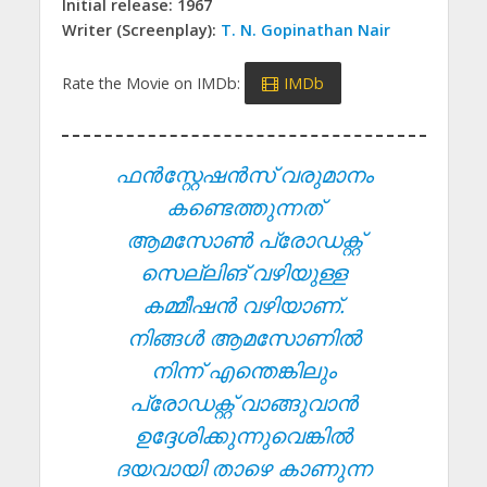
Initial release: 1967
Writer (Screenplay):
T. N. Gopinathan Nair
Rate the Movie on IMDb:
IMDb
ഫൻസ്റ്റേഷൻസ് വരുമാനം
കണ്ടെത്തുന്നത്
ആമസോൺ പ്രോഡക്റ്റ്
സെല്ലിങ് വഴിയുള്ള
കമ്മീഷൻ വഴിയാണ്.
നിങ്ങൾ ആമസോണിൽ
നിന്ന് എന്തെങ്കിലും
പ്രോഡക്റ്റ് വാങ്ങുവാൻ
ഉദ്ദേശിക്കുന്നുവെങ്കിൽ
ദയവായി താഴെ കാണുന്ന