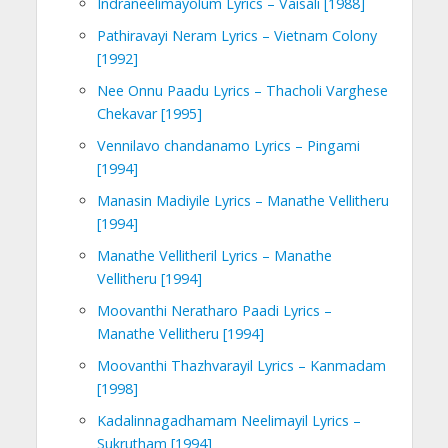
Indraneelimayolum Lyrics – Vaisali [1988]
Pathiravayi Neram Lyrics – Vietnam Colony
[1992]
Nee Onnu Paadu Lyrics – Thacholi Varghese
Chekavar [1995]
Vennilavo chandanamo Lyrics – Pingami
[1994]
Manasin Madiyile Lyrics – Manathe Vellitheru
[1994]
Manathe Vellitheril Lyrics – Manathe
Vellitheru [1994]
Moovanthi Neratharo Paadi Lyrics –
Manathe Vellitheru [1994]
Moovanthi Thazhvarayil Lyrics – Kanmadam
[1998]
Kadalinnagadhamam Neelimayil Lyrics –
Sukrutham [1994]