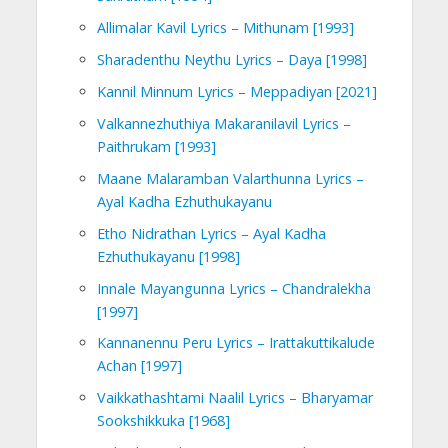
Allimalar Kavil Lyrics – Mithunam [1993]
Sharadenthu Neythu Lyrics – Daya [1998]
Kannil Minnum Lyrics – Meppadiyan [2021]
Valkannezhuthiya Makaranilavil Lyrics –
Paithrukam [1993]
Maane Malaramban Valarthunna Lyrics –
Ayal Kadha Ezhuthukayanu
Etho Nidrathan Lyrics – Ayal Kadha
Ezhuthukayanu [1998]
Innale Mayangunna Lyrics – Chandralekha
[1997]
Kannanennu Peru Lyrics – Irattakuttikalude
Achan [1997]
Vaikkathashtami Naalil Lyrics – Bharyamar
Sookshikkuka [1968]