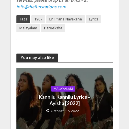
services, please drop us an E-mail at
info@thefunstations.com
Tags
1967
En Prana Nayakane
Lyrics
Malayalam
Pareeksha
You may also like
MALAYALAM
Kannilu Kannilu Lyrics –
Ayisha [2022]
October 17, 2022