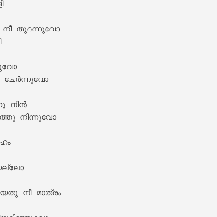


നീ തുറന്നുവോ



ുവോ 

 ചേർന്നുവോ

nam Lyrics – Maanthrikam [1995]
ു നിൻ

്തു നിന്നുവോ

ഹം

യല്ലോ

തു നീ മാത്രം 

hiyode Lyrics – Maanthrikam [1995]