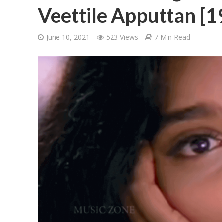
Veettile Apputtan [1
June 10, 2021
523 Views
7 Min Read
Ponni Nadhi Lyrics
Alakadal Lyrics – 