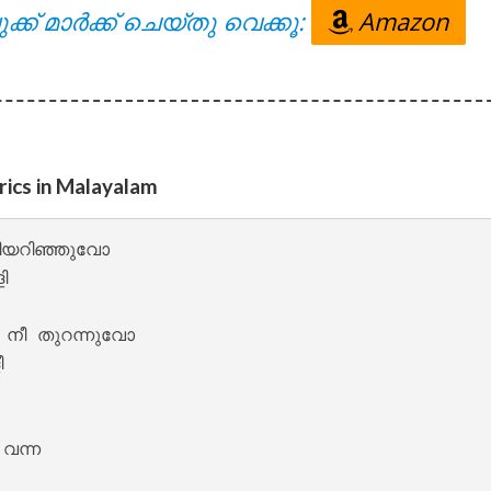
ക്ക് മാർക്ക് ചെയ്തു വെക്കൂ:
Amazon
 – Oru Thekkan Thallu Case [2022]
ics in Malayalam
ീയറിഞ്ഞുവോ



നീ തുറന്നുവോ

nde Lyrics – Sita Ramam [2022]


ന്ന
