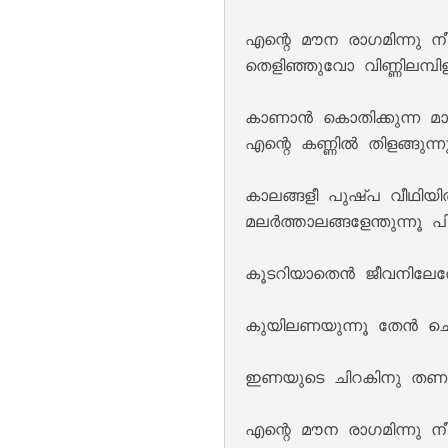
എന്റെ മൗന രാഗമിന്നു ന
തെളിഞ്ഞുവോ വിണ്ണിലമ്പിളി
കാണാൻ കൊതിക്കുന്ന മാ
Kannil Kannil Lyr
എന്റെ കണ്ണിൽ തിളങ്ങുന്ന
കാലങ്ങളീ പുഷ്പ വീഥിയി
മലർത്താ‍ലങ്ങളേന്തുന്നൂ പി
കൂടറിയാതെൻ ജീവനിലേത
കുയിലണയുന്നൂ തേൻ ചൊര
Kulirillam Vaazhu
ഇണയുടെ ചിറകിനു തണലി
എന്റെ മൗന രാഗമിന്നു ന