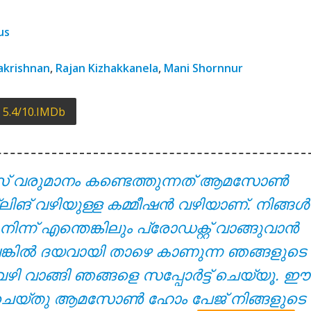
yrics – Solomante Theneechakal [2022]
us
lakrishnan
,
Rajan Kizhakkanela
,
Mani Shornnur
5.4/10.IMDb
സ് വരുമാനം കണ്ടെത്തുന്നത് ആമസോൺ
 – Solomante Theneechakal [2022]
്ലിങ് വഴിയുള്ള കമ്മീഷൻ വഴിയാണ്. നിങ്ങൾ
് എന്തെങ്കിലും പ്രോഡക്റ്റ് വാങ്ങുവാൻ
ുവെങ്കിൽ ദയവായി താഴെ കാണുന്ന ഞങ്ങളുടെ
വഴി വാങ്ങി ഞങ്ങളെ സപ്പോർട്ട് ചെയ്യൂ. ഈ
്ക് ചെയ്തു ആമസോൺ ഹോം പേജ് നിങ്ങളുടെ