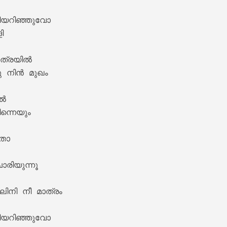
ീയറിഞ്ഞുവോ



ത്രയിൽ

ics – Sita Ramam [2022]
ു നിൻ മുഖം

ൽ

ന്നെയും

ോ

ിയുന്നൂ

m Lyrics – Jalolsavam [2004]
നി നീ മാത്രം 

ീയറിഞ്ഞുവോ
