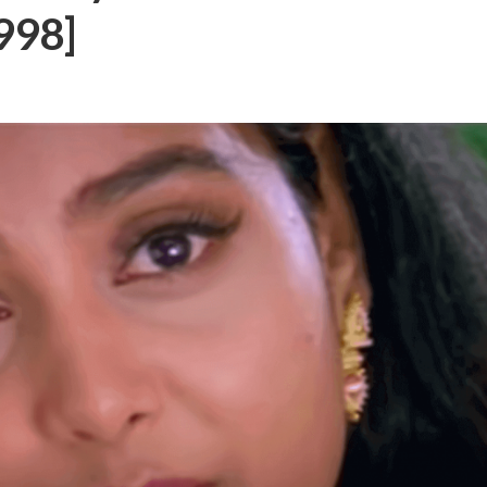
998]
 – Ponniyin Selvan: I [2022]
Ponniyin Selvan: I [2022]