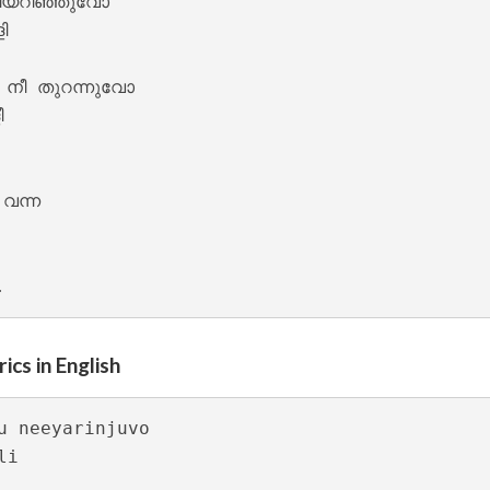
ീയറിഞ്ഞുവോ



നീ തുറന്നുവോ



ന്ന

 Lyrics – Sesham Kazhchayil [1983]
cs in English
u neeyarinjuvo

i
