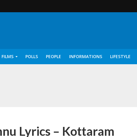
 FILMS
POLLS
PEOPLE
INFORMATIONS
LIFESTYLE
rics – Ayisha [2022]
nu Lyrics – Kottaram