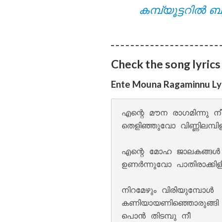
കമ്പ്യൂട്ടറിൽ ബു
Pathirayil Lyrics
Check the song lyrics
Ente Mouna Ragaminnu Lyr
എന്റെ മൗന രാഗമിന്നു ന
തെളിഞ്ഞുവോ വിണ്ണിലമ്പിളി
എന്റെ മോഹ ജാലകങ്ങൾ 
Pen Poove Thenva
ഉണർന്നുവോ പാതിരാക്കിളീ
നിറമേഴും വിരിയുമ്പോൾ 

കണിയായണിഞ്ഞൊരുങ്ങി വ
പൊൻ തിടമ്പു നീ
