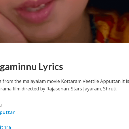
ithu Lyrics – Jaya Jaya Jaya Jaya Hey [2022]
gaminnu Lyrics
 from the malayalam movie Kottaram Veettile Apputtan.
It 
ma film directed by Rajasenan. Stars Jayaram, Shruti.
u
pputtan
hithra