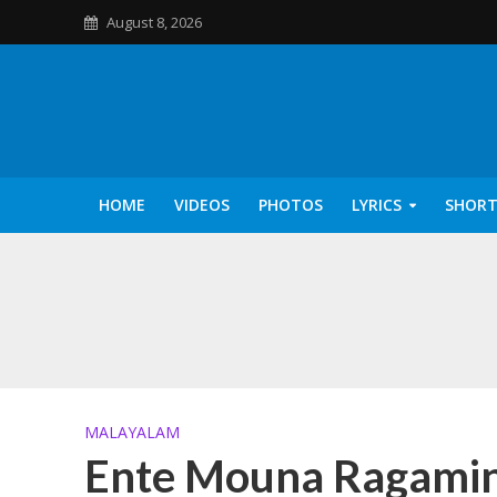
August 8, 2026
HOME
VIDEOS
PHOTOS
LYRICS
SHORT
Kannilu Kannilu Ly
MALAYALAM
Ente Mouna Ragamin