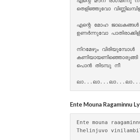
എന്റെ മൗന രാഗമിന്നു ന
തെളിഞ്ഞുവോ വിണ്ണിലമ്പിളി
എന്റെ മോഹ ജാലകങ്ങൾ 
ഉണർന്നുവോ പാതിരാക്കിളീ
നിറമേഴും വിരിയുമ്പോൾ 

കണിയായണിഞ്ഞൊരുങ്ങി വ
പൊൻ തിടമ്പു നീ

Moham Kondu Njan
Ente Mouna Ragaminnu Lyri
Ente mouna raagaminn
Thelinjuvo vinilambil