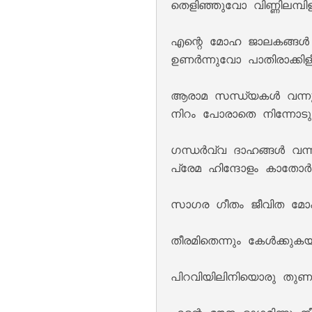
തെളിഞ്ഞുവോ വിണ്ണിലമ്പിളി
എന്റെ മോഹ ജാലകങ്ങൾ 
ഉണർന്നുവോ പാതിരാക്കിളീ
ആരാമ സന്ധ്യകൾ വന്ന
നിറം പോരാതെ നിന്നോടു
Keli Vipinam Vija
ഗന്ധർവ്വ ദാഹങ്ങൾ വന്ന
പ്രേമ ഹിന്ദോളം കാതോർത
സാഗര ഗീതം ജീവിത മോ
തീരമിതെന്നും കേൾക്കുക
പിറവിയിലിനിയൊരു തുണയ
Mohikkum Neelmiz