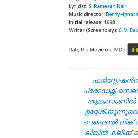
Viral Thodathe L
Lyricist:
S. Ramesan Nair
Music director:
Berny–Ignati
Initial release: 1998
Writer (Screenplay):
C. V. Ba
Rate the Movie on IMDb:
ഫൻസ്റ്റേഷൻ
Aanandamo Lyrics
പ്രോഡക്റ്റ് സെല
ആമസോണിൽ നിന്ന
ഉദ്ദേശിക്കുന്ന
റെഫെറൽ ലിങ്ക് 
ലിങ്കിൽ ക്ലിക