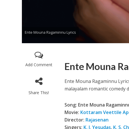
Ente Mouna Ragaminnu Lyrics
Enthanithu Engott
Ente Mouna Ra
Add Comment
Ente Mouna Ragaminnu Lyrics
malayalam romantic comedy dra
Share This!
Song: Ente Mouna Ragaminn
Movie:
Kottaram Veettile A
Director:
Rajasenan
Singers:
K. J. Yesudas
,
K. S. C