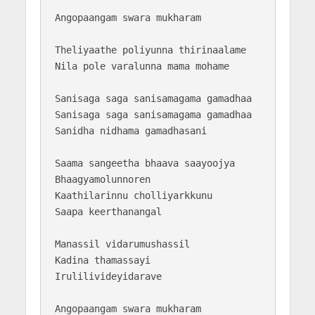
Angopaangam swara mukharam 

Theliyaathe poliyunna thirinaalame

Nila pole varalunna mama mohame

Sanisaga saga sanisamagama gamadhaa

Sanisaga saga sanisamagama gamadhaa

Sanidha nidhama gamadhasani

Saama sangeetha bhaava saayoojya 

Bhaagyamolunnoren

Kaathilarinnu cholliyarkkunu 

Saapa keerthanangal

Manassil vidarumushassil 

Kadina thamassayi

Irulilivideyidarave

Angopaangam swara mukharam 
