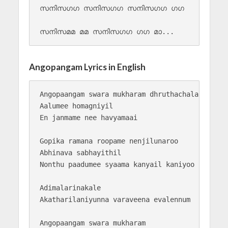
സനിസഗഗ സനിസഗഗ സനിസഗഗ ഗഗ

Angopangam Lyrics in English
Angopaangam swara mukharam dhruthachalanam

Aalumee homagniyil 

En janmame nee havyamaai

Gopika ramana roopame nenjilunaroo

Abhinava sabhayithil

Nonthu paadumee syaama kanyail kaniyoo

Adimalarinakale

Akatharilaniyunna varaveena evalennum

Angopaangam swara mukharam 
