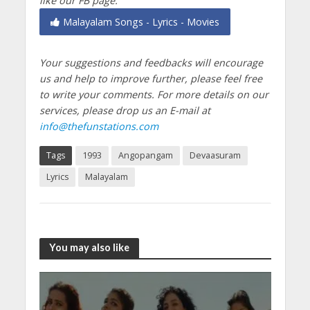
like our FB page:
Malayalam Songs - Lyrics - Movies
Your suggestions and feedbacks will encourage
us and help to improve further, please feel free
to write your comments.
For more details on our
services, please drop us an E-mail at
info@thefunstations.com
Tags
1993
Angopangam
Devaasuram
Lyrics
Malayalam
You may also like