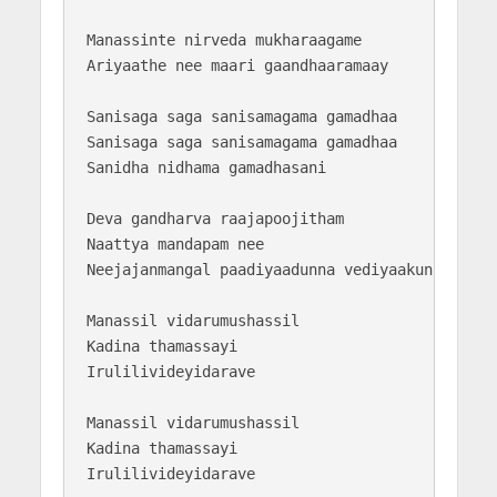
Manassinte nirveda mukharaagame

Ariyaathe nee maari gaandhaaramaay

Sanisaga saga sanisamagama gamadhaa

Sanisaga saga sanisamagama gamadhaa

Sanidha nidhama gamadhasani

Deva gandharva raajapoojitham 

Naattya mandapam nee

Neejajanmangal paadiyaadunna vediyaakunnuvo

Manassil vidarumushassil 

Kadina thamassayi

Irulilivideyidarave

Manassil vidarumushassil 

Kadina thamassayi

Irulilivideyidarave
