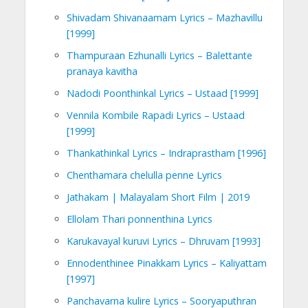
Shivadam Shivanaamam Lyrics – Mazhavillu
[1999]
Thampuraan Ezhunalli Lyrics – Balettante
pranaya kavitha
Nadodi Poonthinkal Lyrics – Ustaad [1999]
Vennila Kombile Rapadi Lyrics – Ustaad
[1999]
Thankathinkal Lyrics – Indraprastham [1996]
Chenthamara chelulla penne Lyrics
Jathakam | Malayalam Short Film | 2019
Ellolam Thari ponnenthina Lyrics
Karukavayal kuruvi Lyrics – Dhruvam [1993]
Ennodenthinee Pinakkam Lyrics – Kaliyattam
[1997]
Panchavarna kulire Lyrics – Sooryaputhran