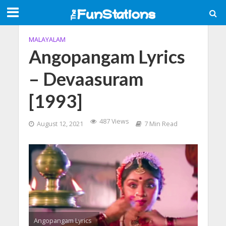
MALAYALAM
Angopangam Lyrics
– Devaasuram
[1993]
487 Views
August 12, 2021
7 Min Read
Angopangam Lyrics