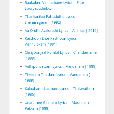
Raakolam Vannathane Lyrics – Ente
Sooryaputhrikku
Thankanilaa Pattuduthu Lyrics –
Snehasagaram [1992]
Aa Oruthi Avaloruthi Lyrics – Anarkali [ 2015]
Kasthoori Ente Kasthoori Lyrics –
Vishnulokam [1991]
Chiriyoonjaal Kombil Lyrics – Chandamama
[1999]
Anthiponvettam Lyrics – Vandanam [ 1989]
Theeram Thedum Lyrics – Vandanam [
1989]
Kalabham charthum Lyrics – Thalavattam
[1986]
Unarumee Gaanam Lyrics – Moonnam
Pakkam [1988]