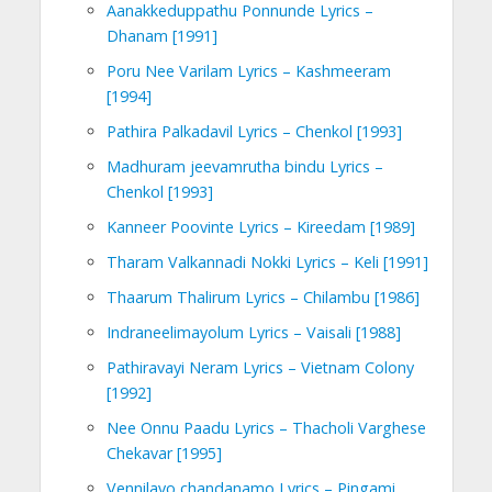
Aanakkeduppathu Ponnunde Lyrics –
Dhanam [1991]
Poru Nee Varilam Lyrics – Kashmeeram
[1994]
Pathira Palkadavil Lyrics – Chenkol [1993]
Madhuram jeevamrutha bindu Lyrics –
Chenkol [1993]
Kanneer Poovinte Lyrics – Kireedam [1989]
Tharam Valkannadi Nokki Lyrics – Keli [1991]
Thaarum Thalirum Lyrics – Chilambu [1986]
Indraneelimayolum Lyrics – Vaisali [1988]
Pathiravayi Neram Lyrics – Vietnam Colony
[1992]
Nee Onnu Paadu Lyrics – Thacholi Varghese
Chekavar [1995]
Vennilavo chandanamo Lyrics – Pingami