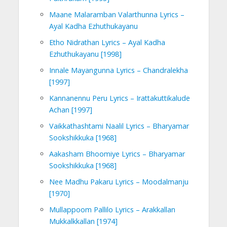
Maane Malaramban Valarthunna Lyrics –
Ayal Kadha Ezhuthukayanu
Etho Nidrathan Lyrics – Ayal Kadha
Ezhuthukayanu [1998]
Innale Mayangunna Lyrics – Chandralekha
[1997]
Kannanennu Peru Lyrics – Irattakuttikalude
Achan [1997]
Vaikkathashtami Naalil Lyrics – Bharyamar
Sookshikkuka [1968]
Aakasham Bhoomiye Lyrics – Bharyamar
Sookshikkuka [1968]
Nee Madhu Pakaru Lyrics – Moodalmanju
[1970]
Mullappoom Pallilo Lyrics – Arakkallan
Mukkalkkallan [1974]