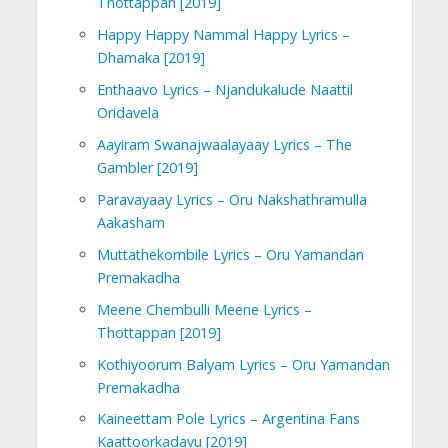
Thottappan [2019]
Happy Happy Nammal Happy Lyrics –
Dhamaka [2019]
Enthaavo Lyrics – Njandukalude Naattil
Oridavela
Aayiram Swanajwaalayaay Lyrics – The
Gambler [2019]
Paravayaay Lyrics – Oru Nakshathramulla
Aakasham
Muttathekombile Lyrics – Oru Yamandan
Premakadha
Meene Chembulli Meene Lyrics –
Thottappan [2019]
Kothiyoorum Balyam Lyrics – Oru Yamandan
Premakadha
Kaineettam Pole Lyrics – Argentina Fans
Kaattoorkadavu [2019]