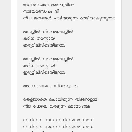
ദേവഗന്ധർവ രാജപൂജിതം 

നാട്യമണ്ഡപം നീ

നീച ജന്മങ്ങൾ പാടിയാടുന്ന വേദിയാകുന്നുവോ

മനസ്സിൽ വിടരുമുഷസ്സിൽ 

കഠിന തമസ്സായ്

ഇരുളിലിവിടെയിടറവേ 

മനസ്സിൽ വിടരുമുഷസ്സിൽ 

കഠിന തമസ്സായ്

ഇരുളിലിവിടെയിടറവേ 

അംഗോപാംഗം സ്വരമുഖരം

തെളിയാതെ പൊലിയുന്ന തിരിനാളമേ

നിള പോലെ വരളുന്ന മമമോഹമേ

സനിസഗ സഗ സനിസമഗമ ഗമധ

സനിസഗ സഗ സനിസമഗമ ഗമധ
