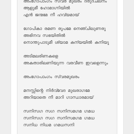
അംഗോപാംഗം സ്വര മുഖരം ദ്രുദചലനം

ആളുമീ ഹോമാഗ്നിയിൽ 

എൻ ജന്മമേ നീ ഹവ്യമായ്

ഗോപികാ രമണ രൂപമേ നെഞ്ചിലുണരൂ

അഭിനവ സഭയിതിൽ 

നൊന്തുപാടുമീ ശ്യാമ കന്യയിൽ കനിയൂ

അടിമലരിണകളെ 

അകതാരിലണിയുന്ന വരവീണ ഇവളെന്നും

അംഗോപാംഗം സ്വരമുഖരം

മനസ്സിന്റെ നിർവ്വേദ മുഖരാഗമേ

അറിയാതെ നീ മാറി ഗാന്ധാരമായ്

സനിസഗ സഗ സനിസമഗമ ഗമധ

സനിസഗ സഗ സനിസമഗമ ഗമധ

സനിധ നിധമ ഗമധസനി
