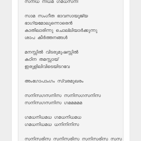
സനിധ നിധമ ഗമധസനി

സാമ സംഗീത ഭാവസായൂജ്യ 

ഭാഗ്യമോലുന്നൊരെൻ

കാതിലാരിന്നു ചൊല്ലിയാർക്കുന്നു 

ശാപ കീർത്തനങ്ങൾ

മനസ്സിൽ വിടരുമുഷസ്സിൽ 

കഠിന തമസ്സായ്

ഇരുളിലിവിടെയിടറവേ 

അംഗോപാംഗം സ്വരമുഖരം

സനിസഗസനിസ സനിസഗസനിസ

സനിസഗസനിസ ഗമമമമമ

ഗമധനിധമധ ഗമധനിധമധ

ഗമധനിധമധ ധനിനിനിസ

സനിസരിസ സനിസരിസ സനിസരിസ സസ
