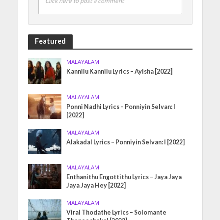
Click here to post a comment
Featured
MALAYALAM
Kannilu Kannilu Lyrics – Ayisha [2022]
MALAYALAM
Ponni Nadhi Lyrics – Ponniyin Selvan: I
[2022]
MALAYALAM
Alakadal Lyrics – Ponniyin Selvan: I [2022]
MALAYALAM
Enthanithu Engottithu Lyrics – Jaya Jaya
Jaya Jaya Hey [2022]
MALAYALAM
Viral Thodathe Lyrics – Solomante