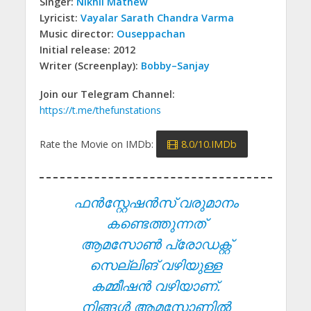
Singer:
Nikhil Mathew
Lyricist:
Vayalar Sarath Chandra Varma
Music director:
Ouseppachan
Initial release: 2012
Writer (Screenplay):
Bobby–Sanjay
Join our Telegram Channel:
https://t.me/thefunstations
Rate the Movie on IMDb:
8.0/10.IMDb
ഫൻസ്റ്റേഷൻസ് വരുമാനം
കണ്ടെത്തുന്നത്
ആമസോൺ പ്രോഡക്റ്റ്
സെല്ലിങ് വഴിയുള്ള
കമ്മീഷൻ വഴിയാണ്.
നിങ്ങൾ ആമസോണിൽ