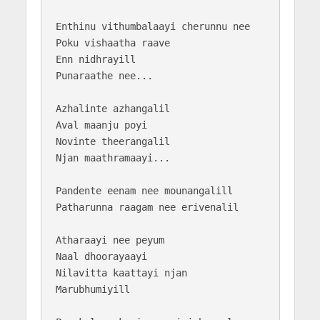
Enthinu vithumbalaayi cherunnu nee

Poku vishaatha raave

Enn nidhrayill

Punaraathe nee...

Azhalinte azhangalil 

Aval maanju poyi

Novinte theerangalil 

Njan maathramaayi...

Pandente eenam nee mounangalill 

Patharunna raagam nee erivenalil 

Atharaayi nee peyum 

Naal dhoorayaayi

Nilavitta kaattayi njan 

Marubhumiyill
