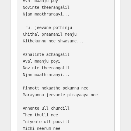
Aval maanju poyi

Novinte theerangalil 

Njan maathramaayi...

Irul jeevane pothinju

Chithal praananil menju

Kithekunnu nee shwasame...

Azhalinte azhangalil 

Aval maanju poyi

Novinte theerangalil 

Njan maathramaayi...

Pinnott nokaathe pokunnu nee

Marayunnu jeevante pirayaaya nee

Annente ull chundill 

Then thulli nee

Iniyente ull poovill 

Mizhi neerum nee
