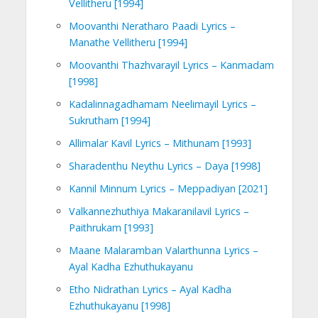
Vellitheru [1994]
Moovanthi Neratharo Paadi Lyrics –
Manathe Vellitheru [1994]
Moovanthi Thazhvarayil Lyrics – Kanmadam
[1998]
Kadalinnagadhamam Neelimayil Lyrics –
Sukrutham [1994]
Allimalar Kavil Lyrics – Mithunam [1993]
Sharadenthu Neythu Lyrics – Daya [1998]
Kannil Minnum Lyrics – Meppadiyan [2021]
Valkannezhuthiya Makaranilavil Lyrics –
Paithrukam [1993]
Maane Malaramban Valarthunna Lyrics –
Ayal Kadha Ezhuthukayanu
Etho Nidrathan Lyrics – Ayal Kadha
Ezhuthukayanu [1998]