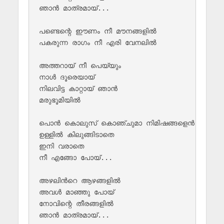
ഞാൻ മാത്രമായ്...

പണ്ടെന്റെ ഈണം നീ മൗനങ്ങളിൽ 

പകരുന്ന രാഗം നീ എരി വേനലിൽ 

അത്തറായ് നീ പെയ്യും 

നാൾ ദൂരെയായ്

നിലവിട്ട കാറ്റായ് ഞാൻ 

മരുഭൂമിയിൽ

പൊൻ കൊലുസ് കൊഞ്ചുമാ നിമിഷങ്ങളെൻ

ഉള്ളിൽ കിലുങ്ങിടാതെ 

ഇനി വരാതെ

നീ എങ്ങോ പോയ്...

അഴലിന്‍റെ ആഴങ്ങളിൽ 

അവൾ മാഞ്ഞു പോയ്

നോവിന്റെ തീരങ്ങളിൽ 

ഞാൻ മാത്രമായ്...
