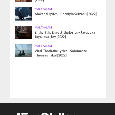
MALAYALAM
Alakadal Lyrics – Ponniyin Selvan: I [2022]
MALAYALAM
Enthanithu Engottithu Lyrics – Jaya Jaya
Jaya Jaya Hey [2022]
MALAYALAM
Viral Thodathe Lyrics – Solomante
Theneechakal [2022]