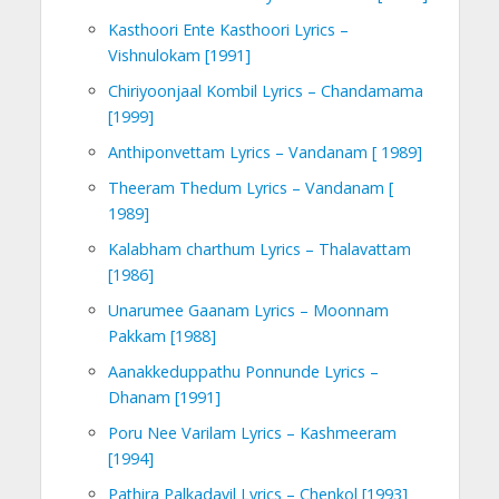
Kasthoori Ente Kasthoori Lyrics –
Vishnulokam [1991]
Chiriyoonjaal Kombil Lyrics – Chandamama
[1999]
Anthiponvettam Lyrics – Vandanam [ 1989]
Theeram Thedum Lyrics – Vandanam [
1989]
Kalabham charthum Lyrics – Thalavattam
[1986]
Unarumee Gaanam Lyrics – Moonnam
Pakkam [1988]
Aanakkeduppathu Ponnunde Lyrics –
Dhanam [1991]
Poru Nee Varilam Lyrics – Kashmeeram
[1994]
Pathira Palkadavil Lyrics – Chenkol [1993]