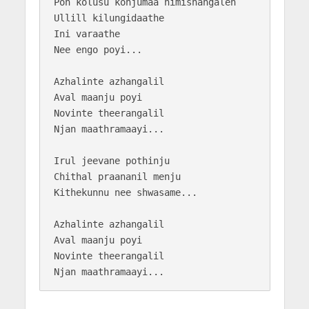
Pon kolusu konjumaa nimishangalen

Ullill kilungidaathe 

Ini varaathe

Nee engo poyi...

Azhalinte azhangalil 

Aval maanju poyi

Novinte theerangalil 

Njan maathramaayi...

Irul jeevane pothinju

Chithal praananil menju

Kithekunnu nee shwasame...

Azhalinte azhangalil 

Aval maanju poyi

Novinte theerangalil 
