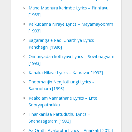
Mane Madhura karimbe Lyrics – Pinnilavu
[1983]
Kaikudanna Niraye Lyrics – Mayamayooram
[1993]
Sagarangale Padi Unarthiya Lyrics –
Panchagni [1986]
Onnuriyadan kothiyayi Lyrics – Sowbhagyam
[1993]
Kanaka Nilave Lyrics – Kauravar [1992]
Thoomanjin Nenjilothungi Lyrics –
Samooham [1993]
Raakolam Vannathane Lyrics – Ente
Sooryaputhrikku
Thankanilaa Pattuduthu Lyrics –
Snehasagaram [1992]
Aa Oruthi Avaloruthi Lyrics – Anarkali [ 2015]