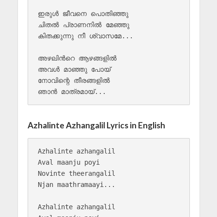
ഇരുൾ ജീവനെ പൊതിഞ്ഞു

ചിതൽ പ്രാണനിൽ മേഞ്ഞു

കിതക്കുന്നു നീ ശ്വാസമേ...

അഴലിന്‍റെ ആഴങ്ങളിൽ 

അവൾ മാഞ്ഞു പോയ്

നോവിന്റെ തീരങ്ങളിൽ 

Azhalinte Azhangalil Lyrics in English
Azhalinte azhangalil 

Aval maanju poyi

Novinte theerangalil 

Njan maathramaayi...

Azhalinte azhangalil 
