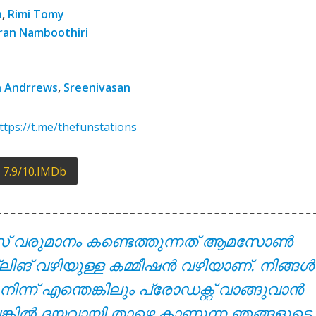
yrics – Solomante Theneechakal [2022]
n
,
Rimi Tomy
ran Namboothiri
n Andrrews
,
Sreenivasan
ttps://t.me/thefunstations
7.9/10.IMDb
 – Solomante Theneechakal [2022]
സ് വരുമാനം കണ്ടെത്തുന്നത് ആമസോൺ
്ലിങ് വഴിയുള്ള കമ്മീഷൻ വഴിയാണ്. നിങ്ങൾ
് എന്തെങ്കിലും പ്രോഡക്റ്റ് വാങ്ങുവാൻ
ുവെങ്കിൽ ദയവായി താഴെ കാണുന്ന ഞങ്ങളുടെ