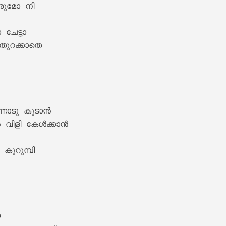
വരുമോ നീ

ചേട്ടാ

തുറക്കാതെ

nam Lyrics – Maanthrikam [1995]
നോടു കൂടാൻ

വിളി കേൾക്കാൻ

ുറുമ്പി

hiyode Lyrics – Maanthrikam [1995]

