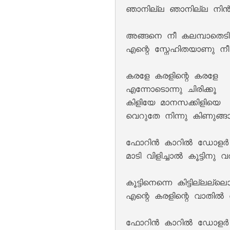
ഞാനില്ല ഞാനില്ല നിൻ 
അങ്ങനെ നീ കലമ്പാതെടി ക
എന്റെ സ്നേഹിതയാണു നീ

Kannil Kannil Lyr
കരളേ കരളിന്റെ കരളേ

എന്നോടൊന്നു ചിരിക്കൂ

കിളിയേ മാനസക്കിളിയെ

വെറുതേ നിന്നു കിണുങ്
ഫോറിൻ കാറിൽ ഡോളർ നോട
മാടി വിളിച്ചാൽ കൂട്ടിനു 
കൂട്ടിനെന്നെ കിട്ടില്ലല്ലൊ 
Kulirillam Vaazhu
എന്റെ കരളിന്റെ വാതിൽ 
ഫോറിൻ കാറിൽ ഡോളർ നോട