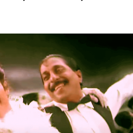
 – Ponniyin Selvan: I [2022]
Ponniyin Selvan: I [2022]