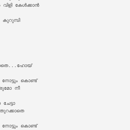
വിളി കേൾക്കാൻ

ുറുമ്പി

ics – Sita Ramam [2022]
ങാതെ...ഹോയ് 

്ടും കൊണ്ട്‌

വരുമോ നീ

ചേട്ടാ

m Lyrics – Jalolsavam [2004]
തുറക്കാതെ

്ടും കൊണ്ട്‌
