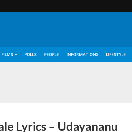
 FILMS
POLLS
PEOPLE
INFORMATIONS
LIFESTYLE
rics – Ayisha [2022]
ale Lyrics – Udayananu