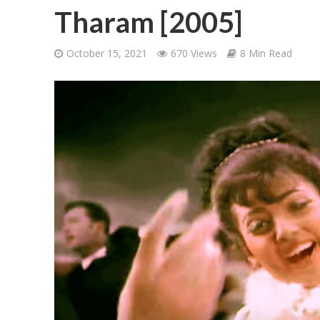
Tharam [2005]
October 15, 2021
670 Views
8 Min Read
Ponni Nadhi Lyrics
Alakadal Lyrics – 