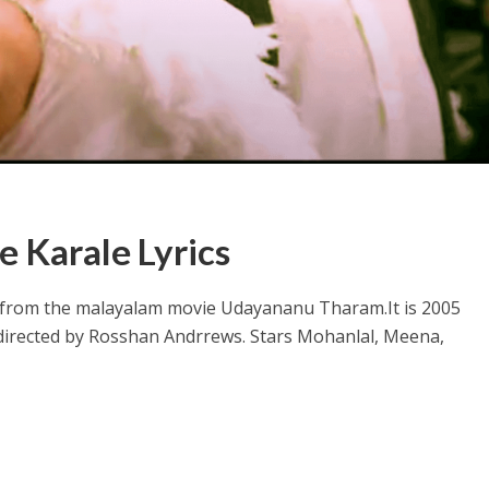
ithu Lyrics – Jaya Jaya Jaya Jaya Hey [2022]
e Karale Lyrics
cs from the malayalam movie Udayananu Tharam.
It is 2005
directed by Rosshan Andrrews. Stars Mohanlal, Meena,
e